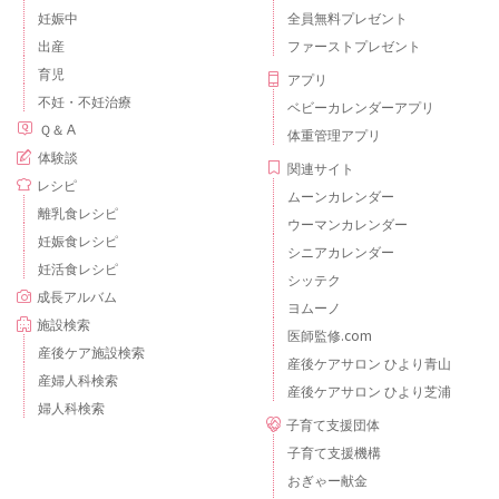
妊娠中
全員無料プレゼント
出産
ファーストプレゼント
育児
アプリ
不妊・不妊治療
ベビーカレンダーアプリ
Ｑ＆Ａ
体重管理アプリ
体験談
関連サイト
レシピ
ムーンカレンダー
離乳食レシピ
ウーマンカレンダー
妊娠食レシピ
シニアカレンダー
妊活食レシピ
シッテク
成長アルバム
ヨムーノ
施設検索
医師監修.com
産後ケア施設検索
産後ケアサロン ひより青山
産婦人科検索
産後ケアサロン ひより芝浦
婦人科検索
子育て支援団体
子育て支援機構
おぎゃー献金