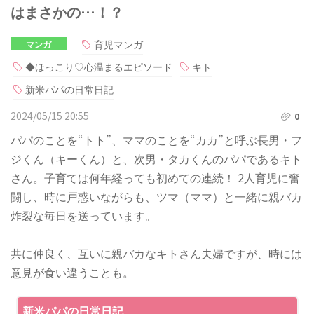
はまさかの…！？
育児マンガ
マンガ
◆ほっこり♡心温まるエピソード
キト
新米パパの日常日記
2024/05/15 20:55
0
パパのことを“トト”、ママのことを“カカ”と呼ぶ長男・フ
ジくん（キーくん）と、次男・タカくんのパパであるキト
さん。子育ては何年経っても初めての連続！ 2人育児に奮
闘し、時に戸惑いながらも、ツマ（ママ）と一緒に親バカ
炸裂な毎日を送っています。
共に仲良く、互いに親バカなキトさん夫婦ですが、時には
意見が食い違うことも。
新米パパの日常日記