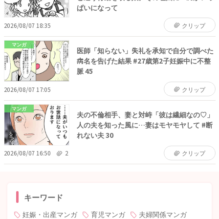
ぱいになって
2026/08/07 18:35
クリップ
マンガ
医師「知らない」失礼を承知で自分で調べた
病名を告げた結果 #27歳第2子妊娠中に不整
脈 45
2026/08/07 17:05
クリップ
マンガ
夫の不倫相手、妻と対峙「彼は繊細なの♡」
人の夫を知った風に…妻はモヤモヤして #断
れない夫 30
2026/08/07 16:50
2
クリップ
キーワード
妊娠・出産マンガ
育児マンガ
夫婦関係マンガ