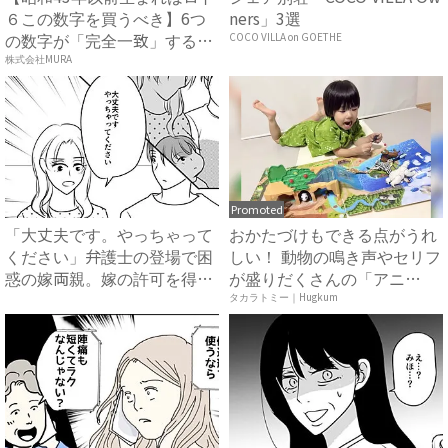
６この数字を買うべき】6つ
ners」3選
の数字が「完全一致」する
COCO VILLA on GOETHE
方...
株式会社MURA
Promoted
「大丈夫です。やっちゃって
おかたづけもできる点がうれ
ください」弁護士の登場で困
しい！ 動物の鳴き声やセリフ
惑の嫁両親。嫁の許可を得た
が盛りだくさんの「アニ
母...
ア ...
タカラトミー｜Hugkum