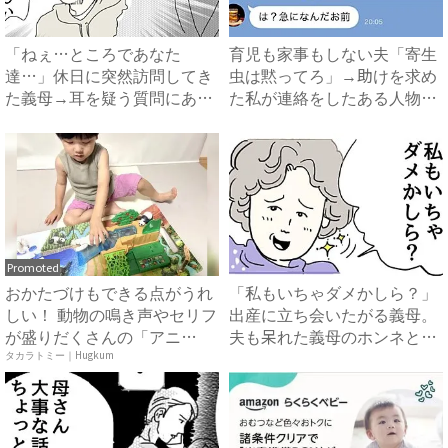
「ねぇ…ところであなた
育児も家事もしない夫「寄生
達…」休日に突然訪問してき
虫は黙ってろ」→助けを求め
た義母→耳を疑う質問にあ
た私が連絡をしたある人物と
然…！ ...
は...
Promoted
おかたづけもできる点がうれ
「私もいちゃダメかしら？」
しい！ 動物の鳴き声やセリフ
出産に立ち会いたがる義母。
が盛りだくさんの「アニ
夫も呆れた義母のホンネと
ア ...
は…...
タカラトミー｜Hugkum