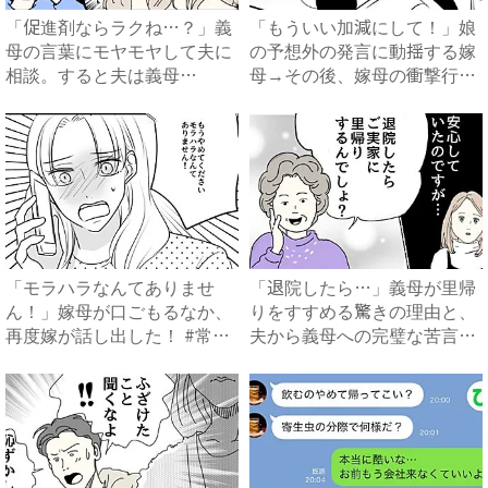
「促進剤ならラクね…？」義
「もういい加減にして！」娘
母の言葉にモヤモヤして夫に
の予想外の発言に動揺する嫁
相談。すると夫は義母
母→その後、嫁母の衝撃行動
に…！？...
で...
「モラハラなんてありませ
「退院したら…」義母が里帰
ん！」嫁母が口ごもるなか、
りをすすめる驚きの理由と、
再度嫁が話し出した！ #常識
夫から義母への完璧な苦言
知...
#...