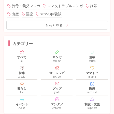
義母・義父マンガ
ママ友トラブルマンガ
妊娠
出産
医療
ママの体験談
もっと見る
カテゴリー
すべて
マンガ
連載
all
column
series
特集
食・レシピ
ママトピ
special
recipe
mama
暮らし
グッズ
医療
life
goods
medical
イベント
エンタメ
制度・支援
event
entame
support