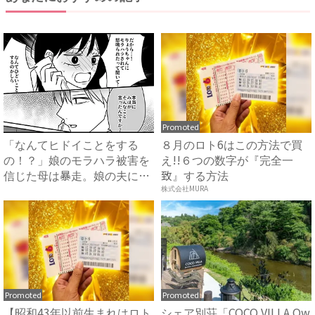
Promoted
「なんてヒドイことをする
８月のロト6はこの方法で買
の！？」娘のモラハラ被害を
え!!６つの数字が『完全一
信じた母は暴走。娘の夫に電
致』する方法
話を...
株式会社MURA
Promoted
Promoted
【昭和43年以前生まれはロト
シェア別荘「COCO VILLA Ow