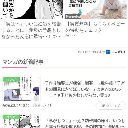
Promoted
「実は…」ついに妊娠を報告
【実質無料】らくらくベビー
することに→義母の予想もし
の特典をチェック
なかった反応に驚愕…！ #
Amazon
早...
Recommended by
マンガの新着記事
マンガ
子作り強要夫が猛省し謝罪！→数年後「子ど
もの顔見にきてほしいな…」まさかのスル
ー！？ #子どもを欲しがらない妻 38
2026/08/07 18:50
6
18
クリップ
マンガ
「私がもつ！」…え？幼稚園の帰り、いつも
と違う行動を取る娘。その理由に…胸がいっ