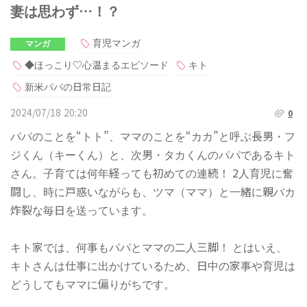
妻は思わず…！？
育児マンガ
マンガ
◆ほっこり♡心温まるエピソード
キト
新米パパの日常日記
2024/07/18 20:20
0
パパのことを“トト”、ママのことを“カカ”と呼ぶ長男・フ
ジくん（キーくん）と、次男・タカくんのパパであるキト
さん。子育ては何年経っても初めての連続！ 2人育児に奮
闘し、時に戸惑いながらも、ツマ（ママ）と一緒に親バカ
炸裂な毎日を送っています。
キト家では、何事もパパとママの二人三脚！ とはいえ、
キトさんは仕事に出かけているため、日中の家事や育児は
どうしてもママに偏りがちです。