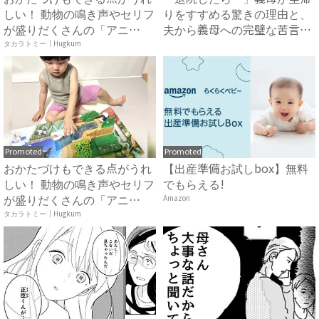
しい！ 動物の鳴き声やセリフ
りをすすめる驚きの理由と、
が盛りだくさんの「アニ
夫から義母への完璧な苦言
ア ...
タカラトミー｜Hugkum
#...
Promoted
Promoted
おかたづけもできる点がうれ
【出産準備お試しbox】無料
しい！ 動物の鳴き声やセリフ
でもらえる!
が盛りだくさんの「アニ
Amazon
ア ...
タカラトミー｜Hugkum