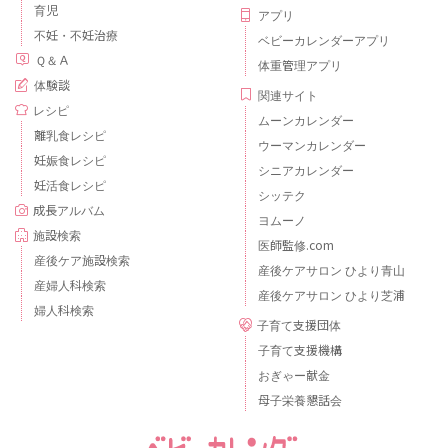
育児
アプリ
不妊・不妊治療
ベビーカレンダーアプリ
Ｑ＆Ａ
体重管理アプリ
体験談
関連サイト
レシピ
ムーンカレンダー
離乳食レシピ
ウーマンカレンダー
妊娠食レシピ
シニアカレンダー
妊活食レシピ
シッテク
成長アルバム
ヨムーノ
施設検索
医師監修.com
産後ケア施設検索
産後ケアサロン ひより青山
産婦人科検索
産後ケアサロン ひより芝浦
婦人科検索
子育て支援団体
子育て支援機構
おぎゃー献金
母子栄養懇話会