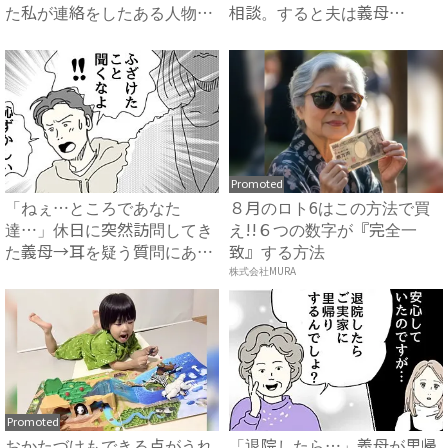
た私が連絡をしたある人物と
相談。すると夫は義母
は...
に…！？...
Promoted
「ねぇ…ところであなた
８月のロト6はこの方法で買
達…」休日に突然訪問してき
え!!６つの数字が『完全一
た義母→耳を疑う質問にあ
致』する方法
然…！ ...
株式会社MURA
Promoted
おかたづけもできる点がうれ
「退院したら…」義母が里帰