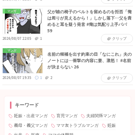
父が娘の椅子のベルトを留めるのを拒否「俺
マンガ
は周りが見えるから！」しかし落下…父を責
めると耳を疑う発言 #俺は気配り上手パパ
59
2026/08/07 22:05
1
クリップ
マンガ
名前の候補を出す約束の日「なにこれ」夫の
ノートには…衝撃の内容に妻、激怒！ #名前
が決まらない 26
2026/08/07 19:35
1
2
クリップ
キーワード
妊娠・出産マンガ
育児マンガ
夫婦関係マンガ
義母・義父マンガ
ママ友トラブルマンガ
妊娠