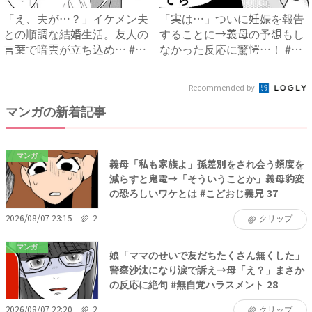
「え、夫が…？」イケメン夫
「実は…」ついに妊娠を報告
との順調な結婚生活。友人の
することに→義母の予想もし
言葉で暗雲が立ち込め… #
なかった反応に驚愕…！ #
サ...
早...
Recommended by
マンガの新着記事
マンガ
義母「私も家族よ」孫差別をされ会う頻度を
減らすと鬼電→「そういうことか」義母豹変
の恐ろしいワケとは #こどおじ義兄 37
2026/08/07 23:15
2
クリップ
マンガ
娘「ママのせいで友だちたくさん無くした」
警察沙汰になり涙で訴え→母「え？」まさか
の反応に絶句 #無自覚ハラスメント 28
2026/08/07 22:20
2
クリップ