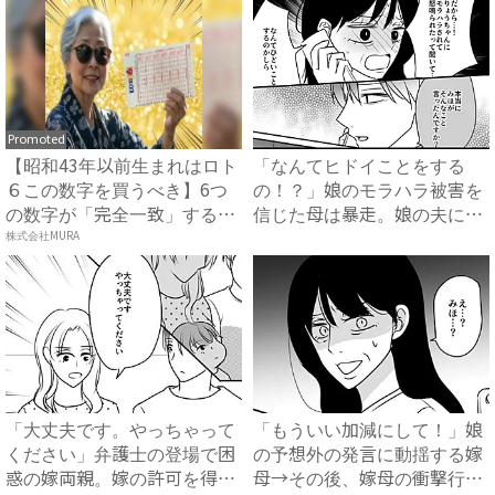
Promoted
【昭和43年以前生まれはロト
「なんてヒドイことをする
６この数字を買うべき】6つ
の！？」娘のモラハラ被害を
の数字が「完全一致」する
信じた母は暴走。娘の夫に電
方...
株式会社MURA
話を...
「大丈夫です。やっちゃって
「もういい加減にして！」娘
ください」弁護士の登場で困
の予想外の発言に動揺する嫁
惑の嫁両親。嫁の許可を得た
母→その後、嫁母の衝撃行動