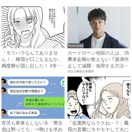
母...
で...
Promoted
「モラハラなんてありませ
カードローン地獄の人は、消
ん！」嫁母が口ごもるなか、
費者金融が教えない『返済停
再度嫁が話し出した！ #常識
止して減額・免除する方法』
知...
で...
渋谷法務総合事務所
育児も家事もしない夫「寄生
「促進剤ならラクね…？」義
虫は黙ってろ」→助けを求め
母の言葉にモヤモヤして夫に