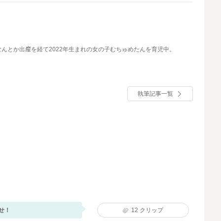
お
なんとか出産を経て2022年生まれの女の子むちゅめたんを育児中。
執筆記事一覧
せ！
12
クリップ