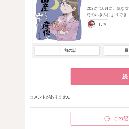
2022年10月に元気
時のいきみによりでき
しお
前の話
最
続
コメントがありません
この記