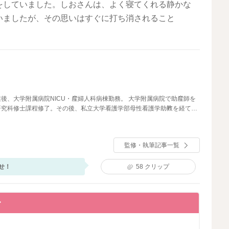
をしていました。しおさんは、よく寝てくれる静かな
いましたが、その思いはすぐに打ち消されること
後、大学附属病院NICU・産婦人科病棟勤務。 大学附属病院で助産師を
研究科修士課程修了。その後、私立大学看護学部母性看護学助教を経て、
執筆・監修に携わる。
監修・執筆記事一覧
せ！
58
クリップ
〜