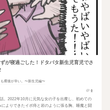
はずが寝過ごした！ドタバタ新生児育児でさ
2
りも産後が辛い。〜新生児編〜
0
。2022年10月に元気な女の子を出産し、初めての
みによりできたイボ痔と岩のように張る胸、睡魔と闘