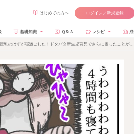
ログイン／新規登録
はじめての方へ
談
基礎知識
Ｑ＆Ａ
レシピ
成
授乳のはずが寝過ごした！ドタバタ新生児育児でさらに困ったことが… 