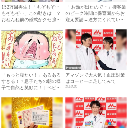
152万回再生！「もぞもぞ…
「 お熱が出たので…」接客業
もぞもぞ…」この動きは！？
のピーク時間に保育園からお
おねんね前の儀式がクセ強
迎え要請→途方にくれてい
め...
る...
Promoted
「もっと寝たい！」あるある
アマゾンで大人気！血圧対策
すぎる！？息子たちの朝の様
はコーヒーに足してみて
子で自然と笑顔に！｜ベビー
森永乳業
カ...