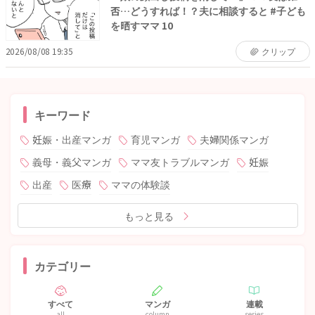
否…どうすれば！？夫に相談すると #子ども
を晒すママ 10
2026/08/08 19:35
クリップ
キーワード
妊娠・出産マンガ
育児マンガ
夫婦関係マンガ
義母・義父マンガ
ママ友トラブルマンガ
妊娠
出産
医療
ママの体験談
もっと見る
カテゴリー
すべて
マンガ
連載
all
column
series