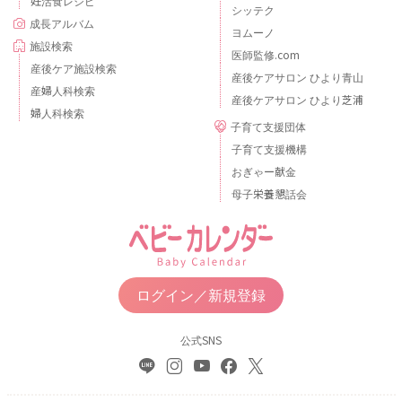
妊活食レシピ
シッテク
成長アルバム
ヨムーノ
施設検索
医師監修.com
産後ケア施設検索
産後ケアサロン ひより青山
産婦人科検索
産後ケアサロン ひより芝浦
婦人科検索
子育て支援団体
子育て支援機構
おぎゃー献金
母子栄養懇話会
ログイン／新規登録
公式SNS