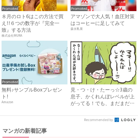
Promoted
Promoted
８月のロト6はこの方法で買
アマゾンで大人気！血圧対策
え!!６つの数字が『完全一
はコーヒーに足してみて
致』する方法
森永乳業
株式会社MURA
Promoted
無料♪サンプルBoxプレゼン
見・つ・け・たーっ☆3歳の
ト!
息子、かくれんぼレベルが上
がってる！でも、まだまだ純
Amazon
粋...
Recommended by
マンガの新着記事