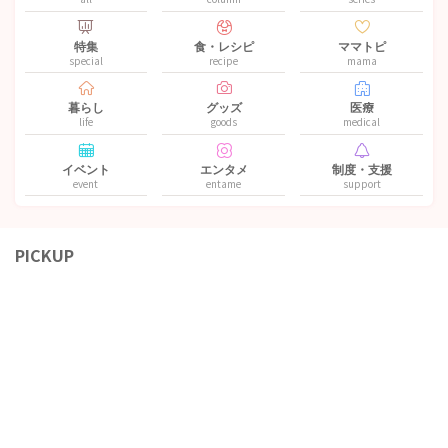
特集
食・レシピ
ママトピ
special
recipe
mama
暮らし
グッズ
医療
life
goods
medical
イベント
エンタメ
制度・支援
event
entame
support
PICKUP