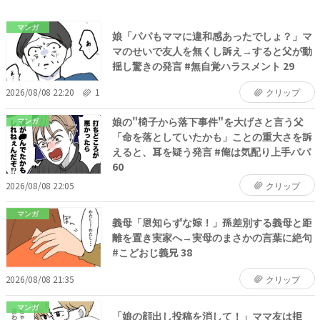
マンガ
娘「パパもママに違和感あったでしょ？」マ
マのせいで友人を無くし訴え→すると父が動
揺し驚きの発言 #無自覚ハラスメント 29
2026/08/08 22:20
1
クリップ
娘の"椅子から落下事件"を大げさと言う父
マンガ
「命を落としていたかも」ことの重大さを訴
えると、耳を疑う発言 #俺は気配り上手パパ
60
2026/08/08 22:05
クリップ
マンガ
義母「恩知らずな嫁！」孫差別する義母と距
離を置き実家へ→実母のまさかの言葉に絶句
#こどおじ義兄 38
2026/08/08 21:35
クリップ
マンガ
「娘の顔出し投稿を消して！」ママ友は拒