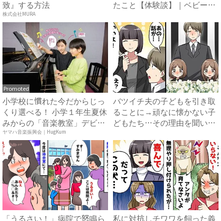
致』する方法
たこと【体験談】｜ベビーカ
レ...
株式会社MURA
Promoted
小学校に慣れた今だからじっ
バツイチ夫の子どもを引き取
くり選べる！ 小学１年生夏休
ることに→頑なに懐かない子
みからの「音楽教室」デビ
どもたち…その理由を聞いて
ュ...
怒...
ヤマハ音楽振興会｜HugKum
「うるさい！」病院で怒鳴ら
私に対抗しチワワを飼った義