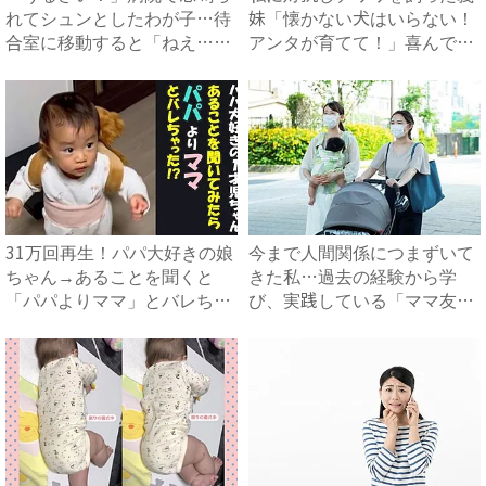
れてシュンとしたわが子…待
妹「懐かない犬はいらない！
合室に移動すると「ねえ…」
アンタが育てて！」喜んで引
マ...
き...
31万回再生！パパ大好きの娘
今まで人間関係につまずいて
ちゃん→あることを聞くと
きた私…過去の経験から学
「パパよりママ」とバレちゃ
び、実践している「ママ友付
っ...
き合...