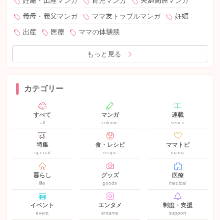
妊娠・出産マンガ
育児マンガ
夫婦関係マンガ
義母・義父マンガ
ママ友トラブルマンガ
妊娠
出産
医療
ママの体験談
もっと見る
カテゴリー
すべて
マンガ
連載
all
column
series
特集
食・レシピ
ママトピ
special
recipe
mama
暮らし
グッズ
医療
life
goods
medical
イベント
エンタメ
制度・支援
event
entame
support