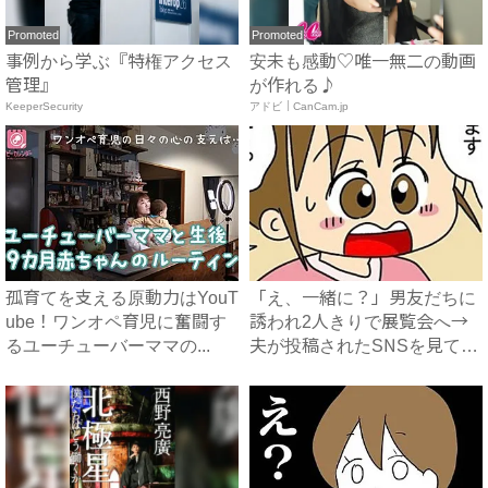
Promoted
Promoted
事例から学ぶ『特権アクセス
安未も感動♡唯一無二の動画
管理』
が作れる♪
KeeperSecurity
アドビ｜CanCam.jp
孤育てを支える原動力はYouT
「え、一緒に？」男友だちに
ube！ワンオペ育児に奮闘す
誘われ2人きりで展覧会へ→
るユーチューバーママの...
夫が投稿されたSNSを見て
ま...