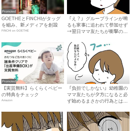
Promoted
GOETHEとFINCHIがタッグ
「え？」グループラインが鳴
を組み、新メディアを創設
るも家事に追われて参加せず
FINCHI on GOETHE
→翌日ママ友たちが衝撃の行
動...
Promoted
【実質無料】らくらくベビー
「負担でしかない」幼稚園の
の特典をチェック
ママ友たちが夕方になると必
Amazon
ず始めるまさかの行為とは？
...