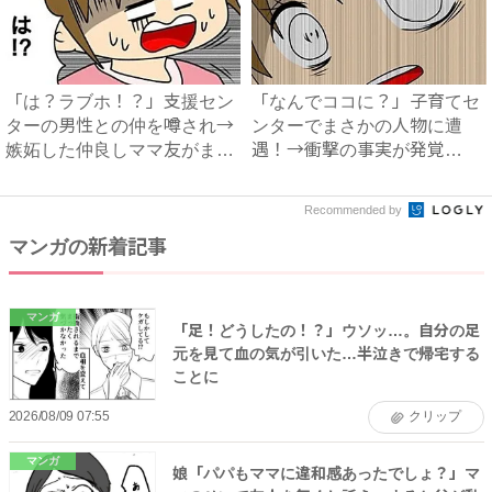
「は？ラブホ！？」支援セン
「なんでココに？」子育てセ
ターの男性との仲を噂され→
ンターでまさかの人物に遭
嫉妬した仲良しママ友がまさ
遇！→衝撃の事実が発覚
か...
し…？#...
Recommended by
マンガの新着記事
マンガ
「足！どうしたの！？」ウソッ…。自分の足
元を見て血の気が引いた…半泣きで帰宅する
ことに
2026/08/09 07:55
クリップ
マンガ
娘「パパもママに違和感あったでしょ？」マ