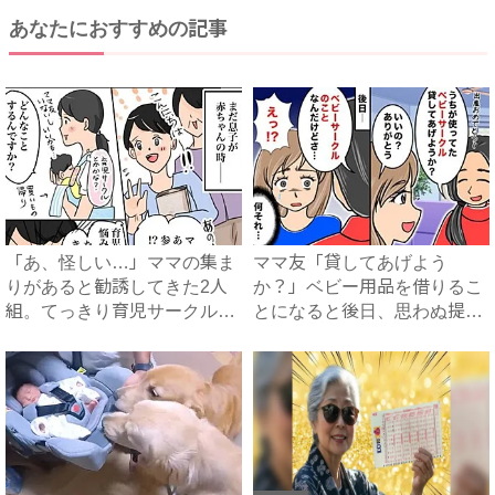
あなたにおすすめの記事
「あ、怪しい…」ママの集ま
ママ友「貸してあげよう
りがあると勧誘してきた2人
か？」ベビー用品を借りるこ
組。てっきり育児サークルか
とになると後日、思わぬ提案
と...
が！一...