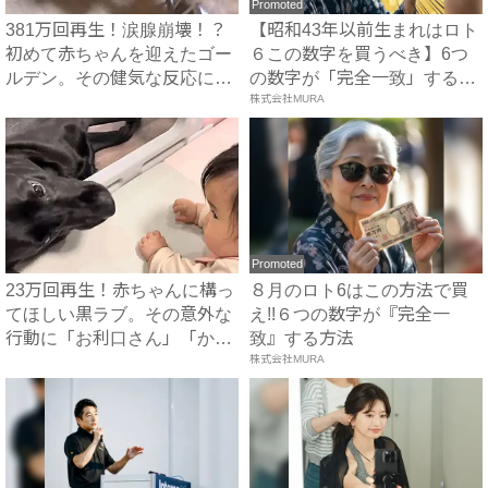
Promoted
381万回再生！涙腺崩壊！？
【昭和43年以前生まれはロト
初めて赤ちゃんを迎えたゴー
６この数字を買うべき】6つ
ルデン。その健気な反応に
の数字が「完全一致」する
「...
方...
株式会社MURA
Promoted
23万回再生！赤ちゃんに構っ
８月のロト6はこの方法で買
てほしい黒ラブ。その意外な
え!!６つの数字が『完全一
行動に「お利口さん」「か
致』する方法
わ...
株式会社MURA