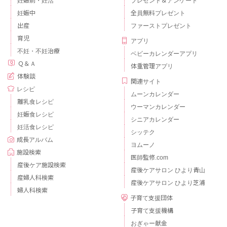
妊娠前・妊活
プレゼント＆アンケート
妊娠中
全員無料プレゼント
出産
ファーストプレゼント
育児
アプリ
不妊・不妊治療
ベビーカレンダーアプリ
Ｑ＆Ａ
体重管理アプリ
体験談
関連サイト
レシピ
ムーンカレンダー
離乳食レシピ
ウーマンカレンダー
妊娠食レシピ
シニアカレンダー
妊活食レシピ
シッテク
成長アルバム
ヨムーノ
施設検索
医師監修.com
産後ケア施設検索
産後ケアサロン ひより青山
産婦人科検索
産後ケアサロン ひより芝浦
婦人科検索
子育て支援団体
子育て支援機構
おぎゃー献金