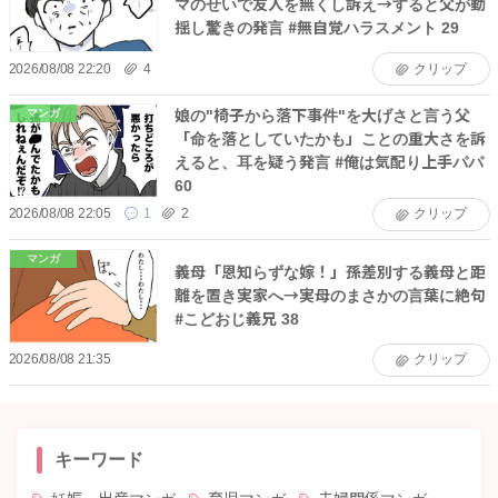
マのせいで友人を無くし訴え→すると父が動
揺し驚きの発言 #無自覚ハラスメント 29
2026/08/08 22:20
4
クリップ
娘の"椅子から落下事件"を大げさと言う父
マンガ
「命を落としていたかも」ことの重大さを訴
えると、耳を疑う発言 #俺は気配り上手パパ
60
2026/08/08 22:05
1
2
クリップ
マンガ
義母「恩知らずな嫁！」孫差別する義母と距
離を置き実家へ→実母のまさかの言葉に絶句
#こどおじ義兄 38
2026/08/08 21:35
クリップ
キーワード