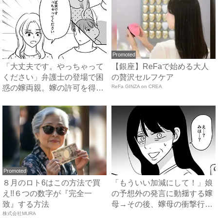
Promoted
「大丈夫です。やっちゃって
【銀座】ReFaで始める大人
ください」弁護士の登場で困
の贅沢セルフケア
惑の嫁両親。嫁の許可を得た
ReFa GINZA on CREA
母...
Promoted
８月のロト6はこの方法で買
「もういい加減にして！」娘
え!!６つの数字が『完全一
の予想外の発言に動揺する嫁
致』する方法
母→その後、嫁母の衝撃行動
株式会社MURA
で...