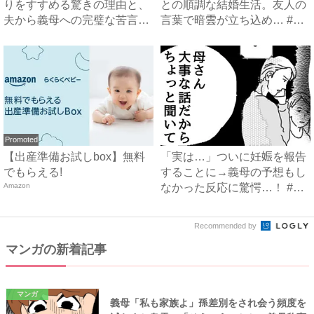
りをすすめる驚きの理由と、
との順調な結婚生活。友人の
夫から義母への完璧な苦言
言葉で暗雲が立ち込め… #
#...
サ...
Promoted
【出産準備お試しbox】無料
「実は…」ついに妊娠を報告
でもらえる!
することに→義母の予想もし
Amazon
なかった反応に驚愕…！ #
早...
Recommended by
マンガの新着記事
マンガ
義母「私も家族よ」孫差別をされ会う頻度を