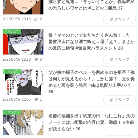
減らすと鬼電→「そういうことか」義母豹変
の恐ろしいワケとは #こどおじ義兄 37
2026/08/07 23:15
2
クリップ
マンガ
娘「ママのせいで友だちたくさん無くした」
警察沙汰になり涙で訴え→母「え？」まさか
の反応に絶句 #無自覚ハラスメント 28
2026/08/07 22:20
3
クリップ
父が娘の椅子のベルトを留めるのを拒否「俺
マンガ
は周りが見えるから！」しかし落下…父を責
めると耳を疑う発言 #俺は気配り上手パパ
59
2026/08/07 22:05
1
クリップ
マンガ
名前の候補を出す約束の日「なにこれ」夫の
ノートには…衝撃の内容に妻、激怒！ #名前
が決まらない 26