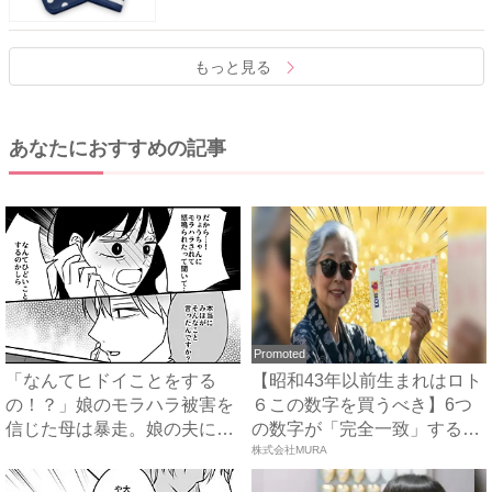
もっと見る
あなたにおすすめの記事
Promoted
「なんてヒドイことをする
【昭和43年以前生まれはロト
の！？」娘のモラハラ被害を
６この数字を買うべき】6つ
信じた母は暴走。娘の夫に電
の数字が「完全一致」する
話を...
方...
株式会社MURA