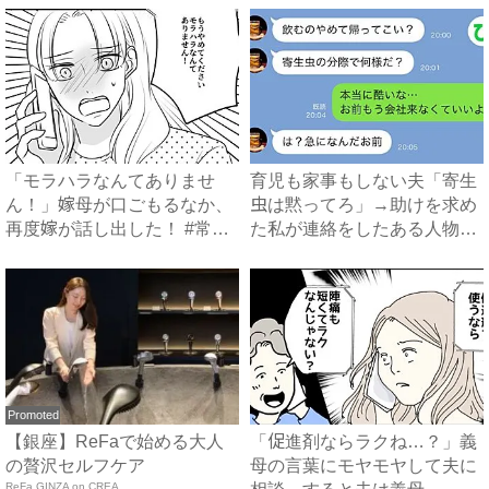
「モラハラなんてありませ
育児も家事もしない夫「寄生
ん！」嫁母が口ごもるなか、
虫は黙ってろ」→助けを求め
再度嫁が話し出した！ #常識
た私が連絡をしたある人物と
知...
は...
Promoted
【銀座】ReFaで始める大人
「促進剤ならラクね…？」義
の贅沢セルフケア
母の言葉にモヤモヤして夫に
ReFa GINZA on CREA