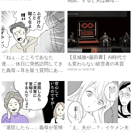
相談。すると夫は義母
に…！？...
Promoted
「ねぇ…ところであなた
【見城徹×藤田晋】AI時代で
達…」休日に突然訪問してき
も変わらない経営者の本質
た義母→耳を疑う質問にあ
FINCHI on GOETHE
然…！ ...
「退院したら…」義母が里帰
「え、夫が…？」イケメン夫