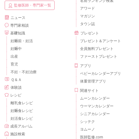
名前ランキング検索
監修医師・専門家一覧
アワード
マガジン
ニュース
タウン誌
専門家相談
基礎知識
プレゼント
妊娠前・妊活
プレゼント＆アンケート
妊娠中
全員無料プレゼント
出産
ファーストプレゼント
育児
アプリ
不妊・不妊治療
ベビーカレンダーアプリ
Ｑ＆Ａ
体重管理アプリ
体験談
関連サイト
レシピ
ムーンカレンダー
離乳食レシピ
ウーマンカレンダー
妊娠食レシピ
シニアカレンダー
妊活食レシピ
シッテク
成長アルバム
ヨムーノ
施設検索
医師監修.com