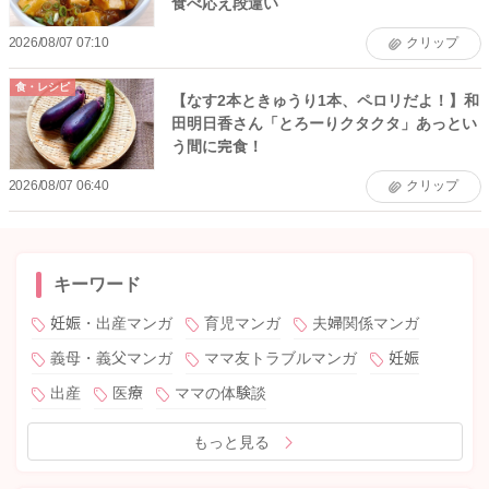
食べ応え段違い
2026/08/07 07:10
クリップ
食・レシピ
【なす2本ときゅうり1本、ペロリだよ！】和
田明日香さん「とろーりクタクタ」あっとい
う間に完食！
2026/08/07 06:40
クリップ
キーワード
妊娠・出産マンガ
育児マンガ
夫婦関係マンガ
義母・義父マンガ
ママ友トラブルマンガ
妊娠
出産
医療
ママの体験談
もっと見る