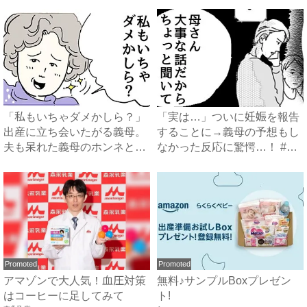
「私もいちゃダメかしら？」
「実は…」ついに妊娠を報告
出産に立ち会いたがる義母。
することに→義母の予想もし
夫も呆れた義母のホンネと
なかった反応に驚愕…！ #
は…...
早...
Promoted
Promoted
アマゾンで大人気！血圧対策
無料♪サンプルBoxプレゼン
はコーヒーに足してみて
ト!