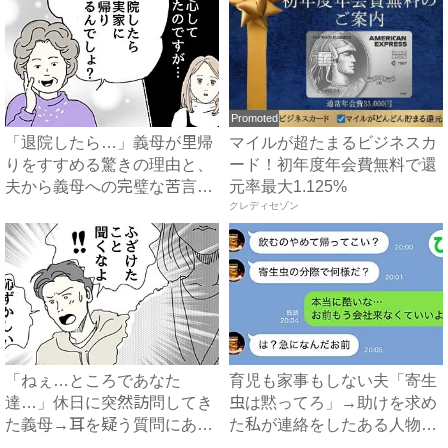
Promoted
「退院したら…」義母が里帰
マイルが超たまるビジネスカ
りをすすめる驚きの理由と、
ード！初年度年会費無料で還
夫から義母への完璧な苦言
元率最大1.125%
#...
クレディセゾン
「ねぇ…ところであなた
育児も家事もしない夫「寄生
達…」休日に突然訪問してき
虫は黙ってろ」→助けを求め
た義母→耳を疑う質問にあ
た私が連絡をしたある人物と
然…！ ...
は...