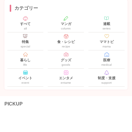
カテゴリー
すべて
マンガ
連載
all
column
series
特集
食・レシピ
ママトピ
special
recipe
mama
暮らし
グッズ
医療
life
goods
medical
イベント
エンタメ
制度・支援
event
entame
support
PICKUP