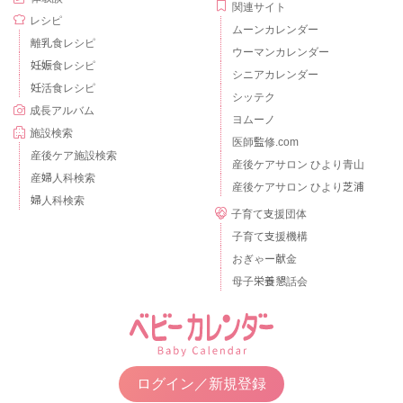
関連サイト
レシピ
ムーンカレンダー
離乳食レシピ
ウーマンカレンダー
妊娠食レシピ
シニアカレンダー
妊活食レシピ
シッテク
成長アルバム
ヨムーノ
施設検索
医師監修.com
産後ケア施設検索
産後ケアサロン ひより青山
産婦人科検索
産後ケアサロン ひより芝浦
婦人科検索
子育て支援団体
子育て支援機構
おぎゃー献金
母子栄養懇話会
ログイン／新規登録