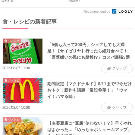
森永乳業
Amazon
Recommended by
食・レシピの新着記事
食・レシピ
「9個も入って300円」シェアしても大満
足！【サイゼリヤ】行ったら絶対食べて！
「野菜嫌いの民にも朗報!?」コスパ最強3選
2026/08/07 11:30
クリップ
食・レシピ
期間限定【マクドナルド】8/11まで♡今だけ
おトク！新作も話題「常設希望！」「ウマ
イ！ハマる味」
2026/08/07 10:00
クリップ
食・レシピ
【麻婆豆腐に“豆腐”使わない！？】早くやれ
ばよかった…「めっちゃボリュームアップ」