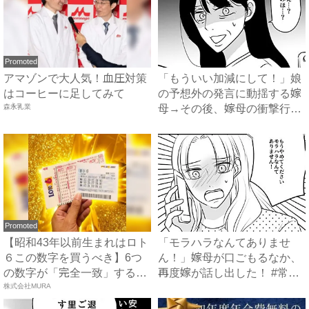
Promoted
アマゾンで大人気！血圧対策
「もういい加減にして！」娘
はコーヒーに足してみて
の予想外の発言に動揺する嫁
森永乳業
母→その後、嫁母の衝撃行動
で...
Promoted
【昭和43年以前生まれはロト
「モラハラなんてありませ
６この数字を買うべき】6つ
ん！」嫁母が口ごもるなか、
の数字が「完全一致」する
再度嫁が話し出した！ #常識
方...
株式会社MURA
知...