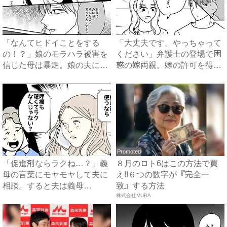
「なんてヒドイことをする
「大丈夫です。やっちゃって
の！？」娘のモラハラ被害を
ください」弁護士の登場で困
信じた母は暴走。娘の夫に電
惑の嫁両親。嫁の許可を得た
話を...
母...
Promoted
「促進剤ならラクね…？」義
８月のロト6はこの方法で買
母の言葉にモヤモヤして夫に
え!!６つの数字が『完全一
相談。すると夫は義母
致』する方法
に…！？...
株式会社MURA