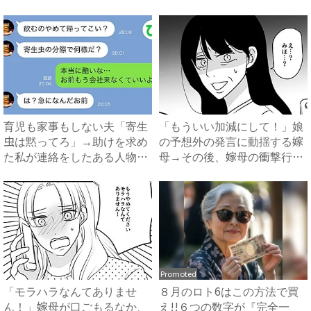
話を...
母...
育児も家事もしない夫「寄生
「もういい加減にして！」娘
虫は黙ってろ」→助けを求め
の予想外の発言に動揺する嫁
た私が連絡をしたある人物と
母→その後、嫁母の衝撃行動
は...
で...
Promoted
「モラハラなんてありませ
８月のロト6はこの方法で買
ん！」嫁母が口ごもるなか、
え!!６つの数字が『完全一