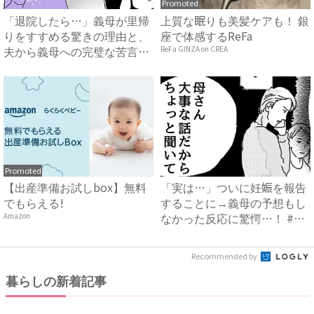
Promoted
「退院したら…」義母が里帰
上質な眠りも美髪ケアも！ 銀
りをすすめる驚きの理由と、
座で体感するReFa
夫から義母への完璧な苦言
ReFa GINZA on CREA
#...
Promoted
【出産準備お試しbox】無料
「実は…」ついに妊娠を報告
でもらえる!
することに→義母の予想もし
なかった反応に驚愕…！ #
Amazon
早...
Recommended by
暮らしの新着記事