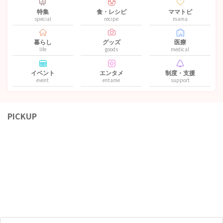
特集
食・レシピ
ママトピ
special
recipe
mama
暮らし
グッズ
医療
life
goods
medical
イベント
エンタメ
制度・支援
event
entame
support
PICKUP