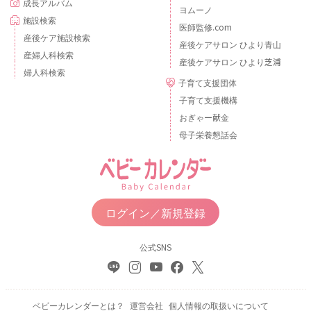
成長アルバム
ヨムーノ
施設検索
医師監修.com
産後ケア施設検索
産後ケアサロン ひより青山
産婦人科検索
産後ケアサロン ひより芝浦
婦人科検索
子育て支援団体
子育て支援機構
おぎゃー献金
母子栄養懇話会
ログイン／新規登録
公式SNS
ベビーカレンダーとは？
運営会社
個人情報の取扱いについて