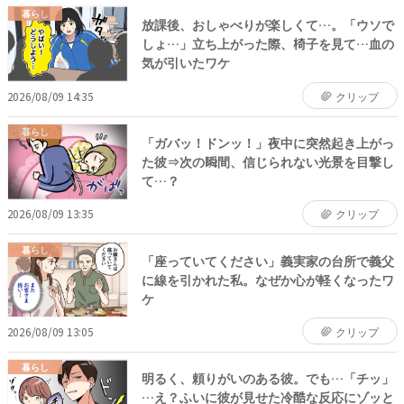
暮らし
放課後、おしゃべりが楽しくて…。「ウソで
しょ…」立ち上がった際、椅子を見て…血の
気が引いたワケ
2026/08/09 14:35
クリップ
暮らし
「ガバッ！ドンッ！」夜中に突然起き上がっ
た彼⇒次の瞬間、信じられない光景を目撃し
て…？
2026/08/09 13:35
クリップ
暮らし
「座っていてください」義実家の台所で義父
に線を引かれた私。なぜか心が軽くなったワ
ケ
2026/08/09 13:05
クリップ
暮らし
明るく、頼りがいのある彼。でも…「チッ」
…え？ふいに彼が見せた冷酷な反応にゾッと