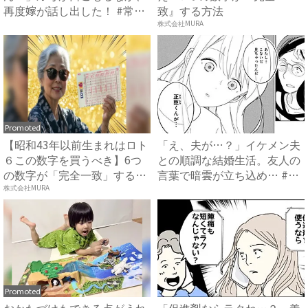
再度嫁が話し出した！ #常識
致』する方法
知...
株式会社MURA
Promoted
【昭和43年以前生まれはロト
「え、夫が…？」イケメン夫
６この数字を買うべき】6つ
との順調な結婚生活。友人の
の数字が「完全一致」する
言葉で暗雲が立ち込め… #
方...
サ...
株式会社MURA
Promoted