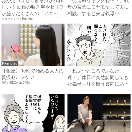
おかたづけもできる点がうれ
「促進剤ならラクね…？」義
しい！ 動物の鳴き声やセリフ
母の言葉にモヤモヤして夫に
が盛りだくさんの「アニ
相談。すると夫は義母
ア ...
に…！？...
タカラトミー｜Hugkum
Promoted
【銀座】ReFaで始める大人の
「ねぇ…ところであなた
贅沢セルフケア
達…」休日に突然訪問してき
た義母→耳を疑う質問にあ
ReFa GINZA on CREA
然…！ ...