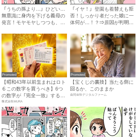
「うちの孫より…」ひどい…
「イヤ！」登園も着替えも拒
無意識に身内を下げる義母の
否！しっかり者だった娘に一
発言！モヤモヤしつつも、私
体何が…！？⇒原因が判明
が...
し、...
Promoted
Promoted
【昭和43年以前生まれはロト
【宝くじの裏技】当たる側に
６この数字を買うべき】6つ
回るか、このままか
の数字が「完全一致」する
合同会社デジタルファーム
方...
株式会社MURA