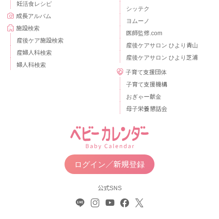
妊活食レシピ
シッテク
成長アルバム
ヨムーノ
施設検索
医師監修.com
産後ケア施設検索
産後ケアサロン ひより青山
産婦人科検索
産後ケアサロン ひより芝浦
婦人科検索
子育て支援団体
子育て支援機構
おぎゃー献金
母子栄養懇話会
ログイン／新規登録
公式SNS