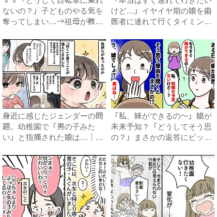
ママ「どうして自転車に乗れ
「本当はすぐ連れて行きたい
ないの？」子どものやる気を
けど…」イヤイヤ期の娘を歯
奪ってしまい…→祖母が教え
医者に連れて行くタイミング
て...
を...
身近に感じたジェンダーの問
「私、妹ができるの～」娘が
題。幼稚園で「男の子みた
未来予知？「どうしてそう思
い」と指摘された娘は…｜ベ
の？」まさかの返答にビック
ビー...
リ...