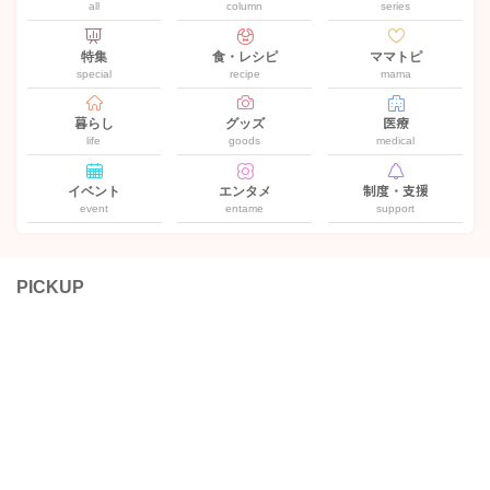
all
column
series
特集
食・レシピ
ママトピ
special
recipe
mama
暮らし
グッズ
医療
life
goods
medical
イベント
エンタメ
制度・支援
event
entame
support
PICKUP