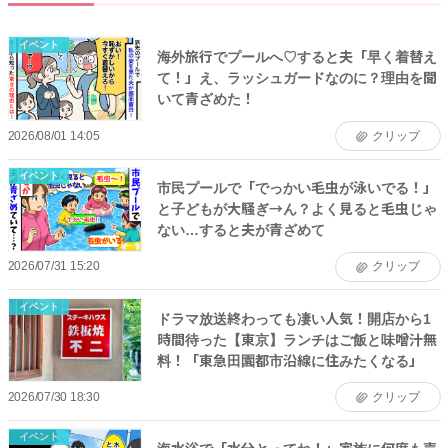
イベント
海外旅行でプールへ♡すると夫「早く着替え
て！」え、ラッシュガードなのに？理由を聞
いて青ざめた！
2026/08/01 14:05
クリップ
イベント
市民プールで「でっかい毛虫が泳いでる！」
と子どもが大騒ぎ→ん？よく見ると毛虫じゃ
ない…すると夫が青ざめて
2026/07/31 15:20
クリップ
イベント
ドラマ放送終わっても凄い人気！開店から1
時間待った【東京】ランチはご飯と味噌汁無
料！「東急田園都市沿線に住みたくなる」
2026/07/30 18:30
クリップ
イベント