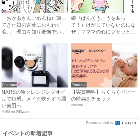
「おかあさんごめんね」謝っ
娘「ばんそうこうを貼っ
てきた娘の言葉におもわず
て！」けがしていないのにな
涙…。理由を知り後悔でいっ
ぜ…？ママの心にグサッと刺
ぱい...
さった...
Promoted
Promoted
NARSの新クレンジングオイ
【実質無料】らくらくベビー
ルで毎朝、メイク映えする潤
の特典をチェック
い美肌へ
Amazon
NARS on 美的.com
Recommended by
イベントの新着記事