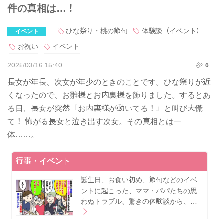
件の真相は…！
ひな祭り・桃の節句
体験談（イベント）
イベント
お祝い
イベント
2025/03/16 15:40
0
長女が年長、次女が年少のときのことです。ひな祭りが近
くなったので、お雛様とお内裏様を飾りました。するとあ
る日、長女が突然「お内裏様が動いてる！」と叫び大慌
て！ 怖がる長女と泣き出す次女。その真相とは一
体……。
行事・イベント
誕生日、お食い初め、節句などのイベ
ントに起こった、ママ・パパたちの思
わぬトラブル、驚きの体験談から、…