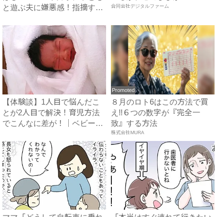
と遊ぶ夫に嫌悪感！指摘する
合同会社デジタルファーム
と...
Promoted
【体験談】1人目で悩んだこ
８月のロト6はこの方法で買
とが2人目で解決！育児方法
え!!６つの数字が『完全一
でこんなに差が！｜ベビーカ
致』する方法
レ...
株式会社MURA