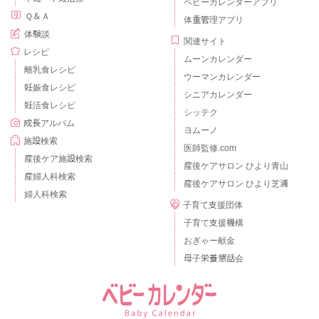
ベビーカレンダーアプリ
Ｑ＆Ａ
体重管理アプリ
体験談
関連サイト
レシピ
ムーンカレンダー
離乳食レシピ
ウーマンカレンダー
妊娠食レシピ
シニアカレンダー
妊活食レシピ
シッテク
成長アルバム
ヨムーノ
施設検索
医師監修.com
産後ケア施設検索
産後ケアサロン ひより青山
産婦人科検索
産後ケアサロン ひより芝浦
婦人科検索
子育て支援団体
子育て支援機構
おぎゃー献金
母子栄養懇話会