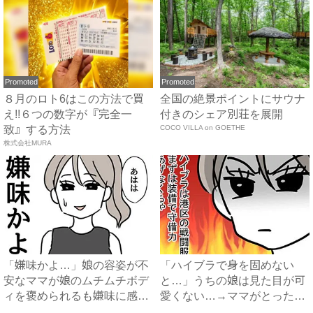
Promoted
Promoted
８月のロト6はこの方法で買
全国の絶景ポイントにサウナ
え!!６つの数字が『完全一
付きのシェア別荘を展開
致』する方法
COCO VILLA on GOETHE
株式会社MURA
「嫌味かよ…」娘の容姿が不
「ハイブラで身を固めない
安なママが娘のムチムチボデ
と…」うちの娘は見た目が可
ィを褒められるも嫌味に感じ
愛くない…→ママがとった衝
思...
撃の...