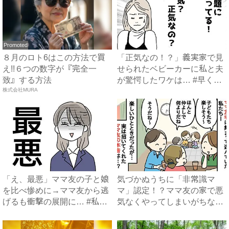
Promoted
８月のロト6はこの方法で買
「正気なの！？」義実家で見
え!!６つの数字が『完全一
せられたベビーカーに私と夫
致』する方法
が驚愕したワケは… #早く
株式会社MURA
孫...
「え、最悪」ママ友の子と娘
気づかぬうちに「非常識マ
を比べ惨めに→ママ友から逃
マ」認定！？ママ友の家で悪
げるも衝撃の展開に… #私
気なくやってしまいがちな、
の...
うっ...