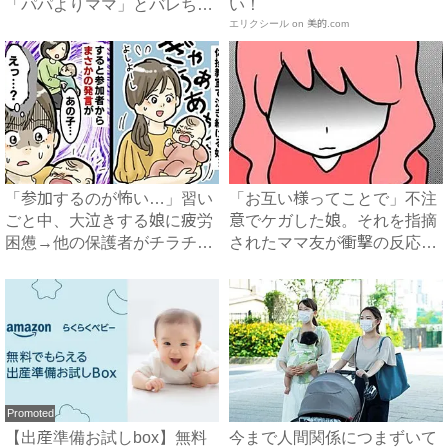
「パパよりママ」とバレちゃ
い！
っ...
エリクシール on 美的.com
「参加するのが怖い…」習い
「お互い様ってことで」不注
ごと中、大泣きする娘に疲労
意でケガした娘。それを指摘
困憊→他の保護者がチラチ
されたママ友が衝撃の反応
ラ…...
を？...
Promoted
【出産準備お試しbox】無料
今まで人間関係につまずいて