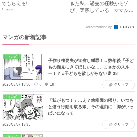
でもらえる!
きた私…過去の経験から学
Amazon
び、実践している「ママ友付
き合...
Recommended by
マンガの新着記事
マンガ
子作り強要夫が猛省し謝罪！→数年後「子ど
もの顔見にきてほしいな…」まさかのスル
ー！？ #子どもを欲しがらない妻 38
2026/08/07 18:50
6
18
クリップ
マンガ
「私がもつ！」…え？幼稚園の帰り、いつも
と違う行動を取る娘。その理由に…胸がいっ
ぱいになって
2026/08/07 18:35
クリップ
マンガ