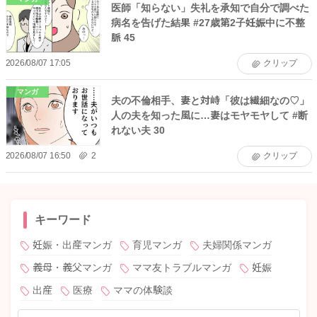
医師「知らない」失礼を承知で自分で調べた
病名を告げた結果 #27歳第2子妊娠中に不整
脈 45
2026/08/07 17:05
クリップ
マンガ
夫の不倫相手、妻と対峙「彼は繊細なの♡」
人の夫を知った風に…妻はモヤモヤして #断
れない夫 30
2026/08/07 16:50
2
クリップ
キーワード
妊娠・出産マンガ
育児マンガ
夫婦関係マンガ
義母・義父マンガ
ママ友トラブルマンガ
妊娠
出産
医療
ママの体験談