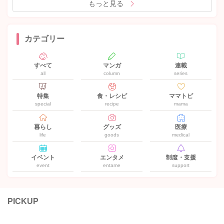
もっと見る
カテゴリー
すべて
マンガ
連載
all
column
series
特集
食・レシピ
ママトピ
special
recipe
mama
暮らし
グッズ
医療
life
goods
medical
イベント
エンタメ
制度・支援
event
entame
support
PICKUP