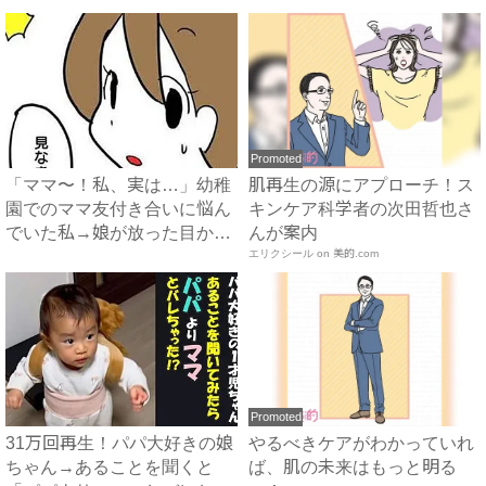
Promoted
「ママ〜！私、実は…」幼稚
肌再生の源にアプローチ！ス
園でのママ友付き合いに悩ん
キンケア科学者の次田哲也さ
でいた私→娘が放った目から
んが案内
ウ...
エリクシール on 美的.com
Promoted
31万回再生！パパ大好きの娘
やるべきケアがわかっていれ
ちゃん→あることを聞くと
ば、肌の未来はもっと明る