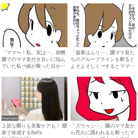
「ママ〜！私、実は…」幼稚
「返事はムリ…」園ママ友た
園でのママ友付き合いに悩ん
ちのグループラインを断ると
でいた私→娘が放った目から
よそよそしく→するとママが
ウ...
ま...
Promoted
上質な眠りも美髪ケアも！ 銀
「ズウゥン…」園のママ友か
座で体感するReFa
ら花火に誘われるも断ったマ
ReFa GINZA on CREA