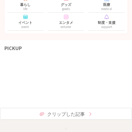
暮らし
グッズ
医療
life
goods
medical
イベント
エンタメ
制度・支援
event
entame
support
PICKUP
クリップした記事