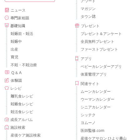
アワード
マガジン
ニュース
タウン誌
専門家相談
基礎知識
プレゼント
妊娠前・妊活
プレゼント＆アンケート
妊娠中
全員無料プレゼント
出産
ファーストプレゼント
育児
アプリ
不妊・不妊治療
ベビーカレンダーアプリ
Ｑ＆Ａ
体重管理アプリ
体験談
関連サイト
レシピ
ムーンカレンダー
離乳食レシピ
ウーマンカレンダー
妊娠食レシピ
シニアカレンダー
妊活食レシピ
シッテク
成長アルバム
ヨムーノ
施設検索
医師監修.com
産後ケア施設検索
産後ケアサロン ひより青山