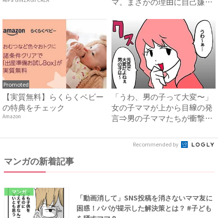
マ。まさかの理由に自己嫌悪
に...
Promoted
【実質無料】らくらくベビー
「うわ、男の子って大変〜」
の特典をチェック
女の子ママが上から目線の発
言⇒男の子ママたちが衝撃
Amazon
の！...
Recommended by
マンガの新着記事
マンガ
「動画消して」SNS投稿を消さないママ友に
困惑！パパが提示した解決策とは？ #子ども
を晒すママ 9