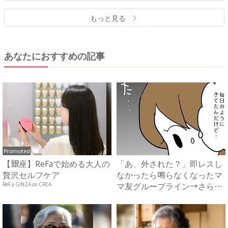
もっと見る
あなたにおすすめの記事
Promoted
【銀座】ReFaで始める大人の
「あ、外された？」即レスし
贅沢セルフケア
なかったら鳴らなくなったマ
マ友グループライン→さらに
ReFa GINZA on CREA
驚...