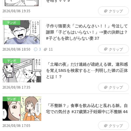
2026/08/06 19:35
クリップ
マンガ
子作り強要夫「ごめんなさい！！」号泣して
謝罪「子どもはいらない！」→妻の決断は？
#子どもを欲しがらない妻 37
2026/08/06 18:50
3
11
クリップ
マンガ
「土曜の夜」だけ連絡が途絶える彼。違和感
を覚えSNSを検索すると…判明した彼の正体
とは！？
2026/08/06 17:35
クリップ
マンガ
「不整脈？」食事を飲み込むと乱れる脈。自
宅での気付き #27歳第2子妊娠中に不整脈 44
2026/08/06 17:05
クリップ