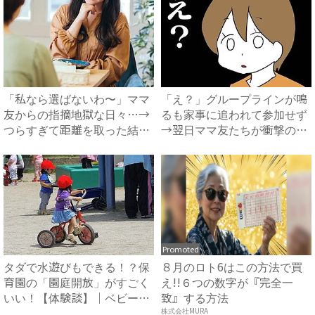
「私なら選ばないわ〜」ママ
「え？」グループラインが鳴
友からの指摘地獄な日々…→
るも家事に追われて参加せず
つらすぎて距離を取った結
→翌日ママ友たちが衝撃の行
果、...
動...
Promoted
タダで水遊びもできる！？保
８月のロト6はこの方法で買
育園の「園庭開放」がすごく
え!!６つの数字が『完全一
いい！【体験談】｜ベビーカ
致』する方法
レ...
株式会社MURA