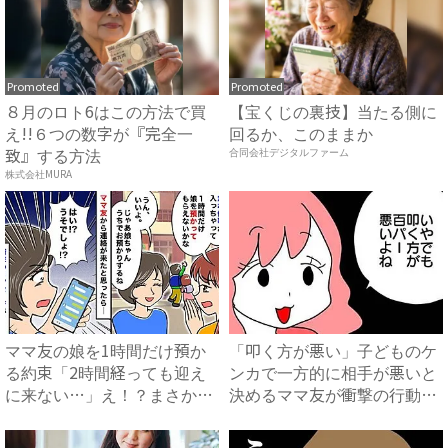
Promoted
Promoted
８月のロト6はこの方法で買
【宝くじの裏技】当たる側に
え!!６つの数字が『完全一
回るか、このままか
致』する方法
合同会社デジタルファーム
株式会社MURA
ママ友の娘を1時間だけ預か
「叩く方が悪い」子どものケ
る約束「2時間経っても迎え
ンカで一方的に相手が悪いと
に来ない…」え！？まさかの
決めるママ友が衝撃の行動を
連...
...