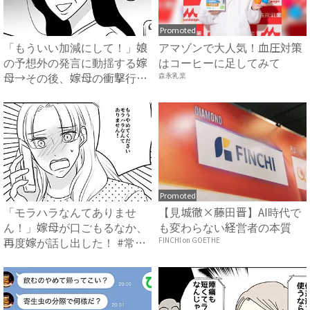
Promoted
「もういい加減にして！」娘
アマゾンで大人気！血圧対策
の予想外の発言に動揺する嫁
はコーヒーに足してみて
母→その後、嫁母の衝撃行動
森永乳業
で...
Promoted
「モラハラなんてありませ
【見城徹×藤田晋】AI時代で
ん！」嫁母が口ごもるなか、
も変わらない経営者の本質
再度嫁が話し出した！ #常識
FINCHI on GOETHE
知...