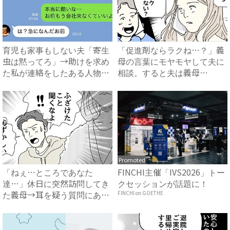
育児も家事もしない夫「寄生
「促進剤ならラクね…？」義
虫は黙ってろ」→助けを求め
母の言葉にモヤモヤして夫に
た私が連絡をしたある人物と
相談。すると夫は義母
は...
に…！？...
Promoted
「ねぇ…ところであなた
FINCHI主催「IVS2026」トー
達…」休日に突然訪問してき
クセッションが話題に！
た義母→耳を疑う質問にあ
FINCHI on GOETHE
然…！ ...