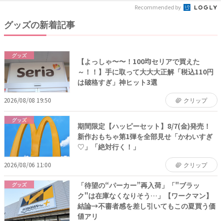
Recommended by
グッズの新着記事
グッズ
【よっしゃ〜〜！100均セリアで買えた
～！！】手に取って大大大正解「税込110円
は破格すぎ」神ヒット3選
2026/08/08 19:50
クリップ
グッズ
期間限定【ハッピーセット】8/7(金)発売！
新作おもちゃ第1弾を全部見せ「かわいすぎ
♡」「絶対行く！」
2026/08/06 11:00
クリップ
「待望の“パーカー”再入荷」「"ブラッ
グッズ
ク"は在庫なくなりそう…」【ワークマン】
結論→不審者感を差し引いてもこの夏買う価
値アリ