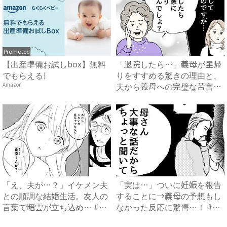
Promoted
【出産準備お試しbox】無料
「退院したら…」義母が里帰
でもらえる!
りをすすめる驚きの理由と、
夫から義母への完璧な苦言
Amazon
#...
「え、夫が…？」イケメン夫
「実は…」ついに妊娠を報告
との順調な結婚生活。友人の
することに→義母の予想もし
言葉で暗雲が立ち込め… #
なかった反応に驚愕…！ #
サ...
早...