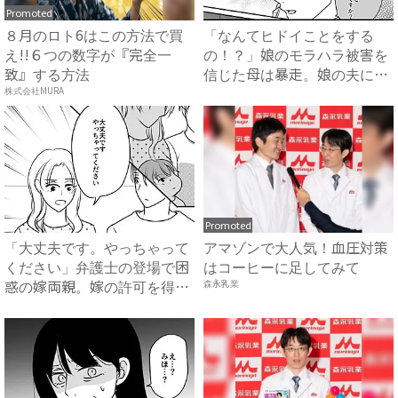
Promoted
８月のロト6はこの方法で買
「なんてヒドイことをする
え!!６つの数字が『完全一
の！？」娘のモラハラ被害を
致』する方法
信じた母は暴走。娘の夫に電
話を...
株式会社MURA
Promoted
「大丈夫です。やっちゃって
アマゾンで大人気！血圧対策
ください」弁護士の登場で困
はコーヒーに足してみて
惑の嫁両親。嫁の許可を得た
森永乳業
母...