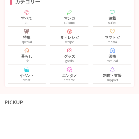
カテゴリー
すべて
マンガ
連載
all
column
series
特集
食・レシピ
ママトピ
special
recipe
mama
暮らし
グッズ
医療
life
goods
medical
イベント
エンタメ
制度・支援
event
entame
support
PICKUP