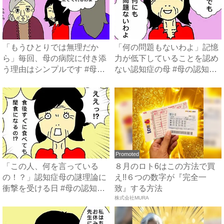
「もうひとりでは無理だか
「何の問題もないわよ」記憶
ら」毎回、母の病院に付き添
力が低下していることを認め
う理由はシンプルです #母の
ない認知症の母 #母の認知
認...
症...
Promoted
「この人、何を言っている
８月のロト6はこの方法で買
の！？」認知症母の謎理論に
え!!６つの数字が『完全一
衝撃を受ける日 #母の認知症
致』する方法
介...
株式会社MURA