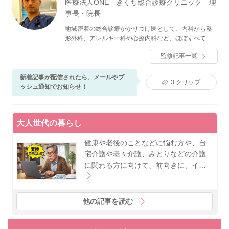
医療法人ONE きくち総合診療クリニック 理
事長・院長
地域密着の総合診療かかりつけ医として、内科から整
形外科、アレルギー科や心療内科など、ほぼすべての
診療科目を扱っている。日本の医療体制や課題につい
監修記事一覧
ての書籍出版もしており、地上波メディアにも出演
中。
新着記事が配信されたら、メールやプ
3
クリップ
ッシュ通知でお知らせ！
大人世代の暮らし
健康や老後のことなどに悩む方や、自
宅介護や老々介護、みとりなどの介護
に関わる方に向けて、前向きに、イ…
他の記事を読む