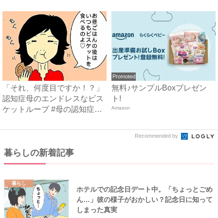
頑...
頑...
Promoted
「それ、何度目ですか！？」
無料♪サンプルBoxプレゼン
認知症母のエンドレスなビス
ト!
ケットループ #母の認知症
Amazon
介...
Recommended by
暮らしの新着記事
暮らし
ホテルでの記念日デート中。「ちょっとごめ
ん…」彼の様子がおかしい？記念日に知って
しまった真実