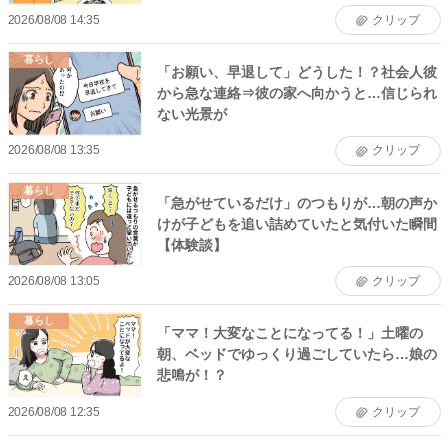
2026/08/08 14:35
クリップ
暮らし
「お願い、早退して」どうした！？社会人彼
から急な連絡⇒彼の家へ向かうと…信じられ
ない光景が
2026/08/08 13:35
クリップ
暮らし
「急がせているだけ」のつもりが…朝の声か
けが子どもを追い詰めていたと気付いた瞬間
【体験談】
2026/08/08 13:05
クリップ
暮らし
「ママ！大変なことになってる！」土曜の
朝、ベッドでゆっくり過ごしていたら…娘の
悲鳴が！？
2026/08/08 12:35
クリップ