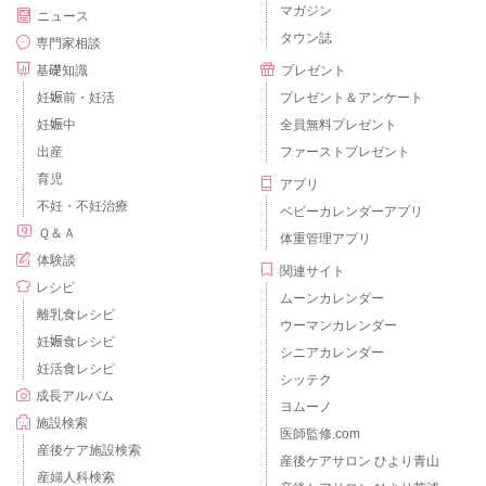
マガジン
ニュース
タウン誌
専門家相談
基礎知識
プレゼント
妊娠前・妊活
プレゼント＆アンケート
妊娠中
全員無料プレゼント
出産
ファーストプレゼント
育児
アプリ
不妊・不妊治療
ベビーカレンダーアプリ
Ｑ＆Ａ
体重管理アプリ
体験談
関連サイト
レシピ
ムーンカレンダー
離乳食レシピ
ウーマンカレンダー
妊娠食レシピ
シニアカレンダー
妊活食レシピ
シッテク
成長アルバム
ヨムーノ
施設検索
医師監修.com
産後ケア施設検索
産後ケアサロン ひより青山
産婦人科検索