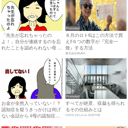
Promoted
「先生が忘れちゃったの
８月のロト6はこの方法で買
よ！」自分が連絡するのを忘
え!!６つの数字が『完全一
れたことを認められない母 #
致』する方法
母の...
株式会社MURA
Promoted
お金が全然入っていない！？
すべてが絶景、収益も得られ
認知症を疑うきっかけは何げ
るその仕組みとは
ない会話から #母の認知症
COCO VILLA on GOETHE
介...