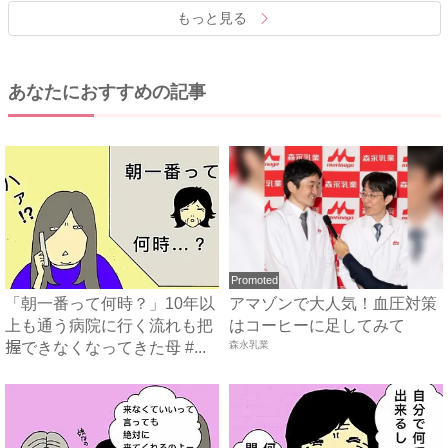
もっと見る
あなたにおすすめの記事
Promoted
「朝一番って何時？」10年以
アマゾンで大人気！血圧対策
上も通う病院に行く流れも把
はコーヒーに足してみて
握できなくなってきた母 #...
森永乳業