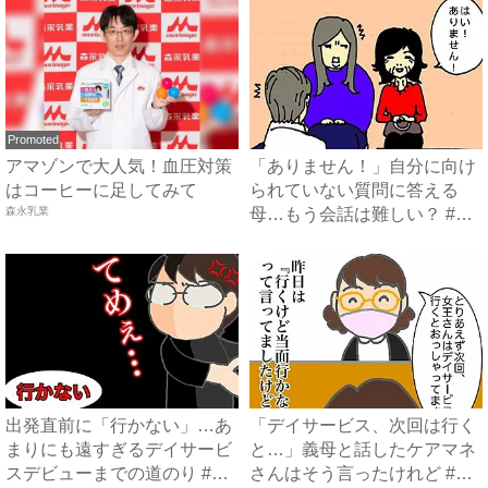
Promoted
アマゾンで大人気！血圧対策
「ありません！」自分に向け
はコーヒーに足してみて
られていない質問に答える
森永乳業
母…もう会話は難しい？ #母
の...
出発直前に「行かない」…あ
「デイサービス、次回は行く
まりにも遠すぎるデイサービ
と…」義母と話したケアマネ
スデビューまでの道のり #
さんはそう言ったけれど #