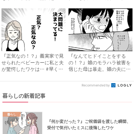
句…！...
然…...
「正気なの！？」義実家で見
「なんてヒドイことをする
せられたベビーカーに私と夫
の！？」娘のモラハラ被害を
が驚愕したワケは… #早く
信じた母は暴走。娘の夫に電
孫...
話を...
Recommended by
暮らしの新着記事
暮らし
「何か変だった？」ご祝儀袋を渡した瞬間、
受付で気付いたミスに後悔したワケ