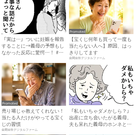
Promoted
「実は…」ついに妊娠を報告
【宝くじ何年も買って一度も
することに→義母の予想もし
当たらない人へ】原因、はっ
なかった反応に驚愕…！ #
きりしてます
早...
合同会社デジタルファーム
Promoted
売り場じゃ教えてくれない！
「私もいちゃダメかしら？」
当たる人だけがやってる宝く
出産に立ち会いたがる義母。
じの習慣
夫も呆れた義母のホンネと
は…...
合同会社デジタルファーム