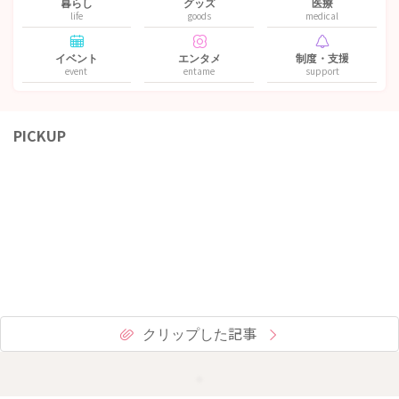
暮らし
グッズ
医療
life
goods
medical
イベント
エンタメ
制度・支援
event
entame
support
PICKUP
クリップした記事