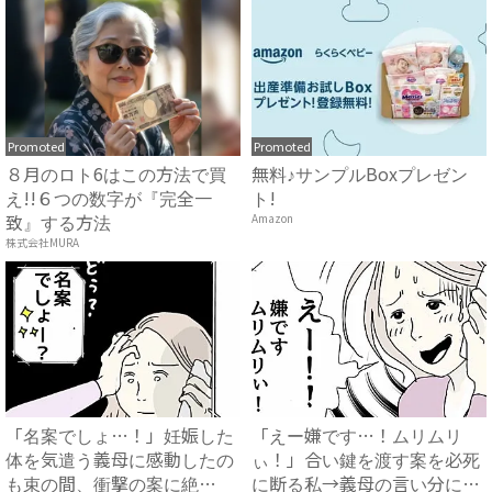
Promoted
Promoted
８月のロト6はこの方法で買
無料♪サンプルBoxプレゼン
え!!６つの数字が『完全一
ト!
致』する方法
Amazon
株式会社MURA
「名案でしょ…！」妊娠した
「えー嫌です…！ムリムリ
体を気遣う義母に感動したの
ぃ！」合い鍵を渡す案を必死
も束の間、衝撃の案に絶
に断る私→義母の言い分にあ