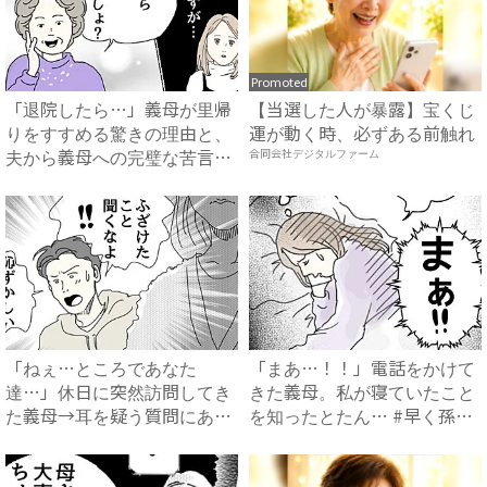
Promoted
「退院したら…」義母が里帰
【当選した人が暴露】宝くじ
りをすすめる驚きの理由と、
運が動く時、必ずある前触れ
夫から義母への完璧な苦言
合同会社デジタルファーム
#...
「ねぇ…ところであなた
「まあ…！！」電話をかけて
達…」休日に突然訪問してき
きた義母。私が寝ていたこと
た義母→耳を疑う質問にあ
を知ったとたん… #早く孫
然…！ ...
が...