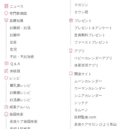
マガジン
ニュース
タウン誌
専門家相談
基礎知識
プレゼント
妊娠前・妊活
プレゼント＆アンケート
妊娠中
全員無料プレゼント
出産
ファーストプレゼント
育児
アプリ
不妊・不妊治療
ベビーカレンダーアプリ
Ｑ＆Ａ
体重管理アプリ
体験談
関連サイト
レシピ
ムーンカレンダー
離乳食レシピ
ウーマンカレンダー
妊娠食レシピ
シニアカレンダー
妊活食レシピ
シッテク
成長アルバム
ヨムーノ
施設検索
医師監修.com
産後ケア施設検索
産後ケアサロン ひより青山
産婦人科検索