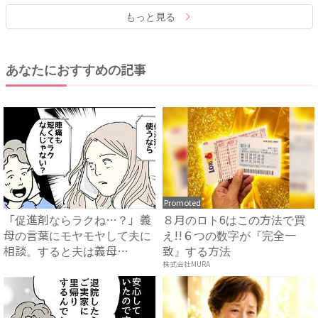
もっと見る
あなたにおすすめの記事
Promoted
「促進剤ならラクね…？」義
８月のロト6はこの方法で買
母の言葉にモヤモヤして夫に
え!!６つの数字が『完全一
相談。すると夫は義母
致』する方法
に…！？...
株式会社MURA