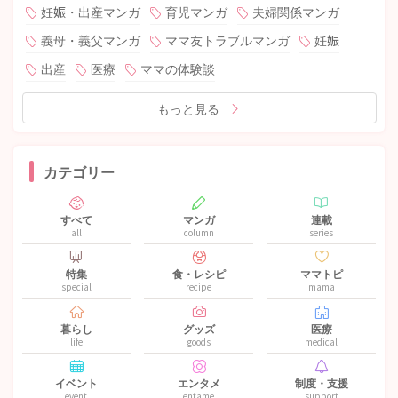
妊娠・出産マンガ
育児マンガ
夫婦関係マンガ
義母・義父マンガ
ママ友トラブルマンガ
妊娠
出産
医療
ママの体験談
もっと見る
カテゴリー
すべて
マンガ
連載
all
column
series
特集
食・レシピ
ママトピ
special
recipe
mama
暮らし
グッズ
医療
life
goods
medical
イベント
エンタメ
制度・支援
event
entame
support