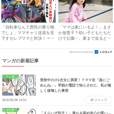
「自転車なんて庶民の乗り物
「ママは家にいるよ！」まさ
でしょ」ママチャリ送迎を見
か放置子？幼い子どもたちだ
下すセレブママと対決！⇒衝
けで公園…。家まで送ると、
撃...
衝...
Recommended by
マンガの新着記事
マンガ
登校中の小1次女に異変！？ママ友「急にご
めんね…」早朝の電話で知らされた、私が激
しく後悔した事実
2026/08/06 10:50
クリップ
マンガ
「えらいぞ坊主！」過ちを認め改心の誓い→