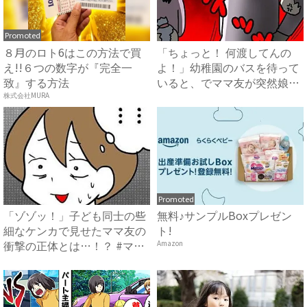
Promoted
８月のロト6はこの方法で買
「ちょっと！ 何渡してんの
え!!６つの数字が『完全一
よ！」幼稚園のバスを待って
致』する方法
いると、でママ友が突然娘に
詰...
株式会社MURA
Promoted
「ゾゾッ！」子ども同士の些
無料♪サンプルBoxプレゼン
細なケンカで見せたママ友の
ト!
衝撃の正体とは…！？ #マ
Amazon
マ...