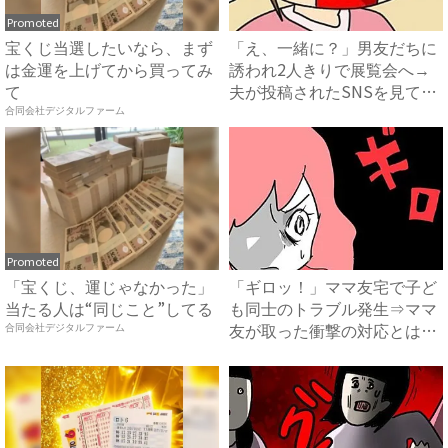
Promoted
宝くじ当選したいなら、まず
「え、一緒に？」男友だちに
は金運を上げてから買ってみ
誘われ2人きりで展覧会へ→
て
夫が投稿されたSNSを見て
ま...
合同会社デジタルファーム
Promoted
「宝くじ、運じゃなかった」
「ギロッ！」ママ友宅で子ど
当たる人は“同じこと”してる
も同士のトラブル発生⇒ママ
友が取った衝撃の対応とは？
合同会社デジタルファーム
...