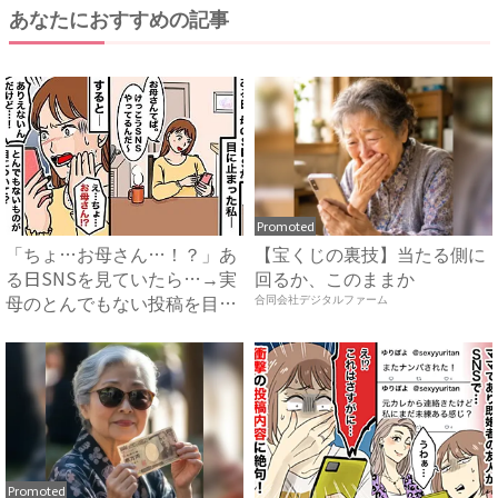
あなたにおすすめの記事
Promoted
「ちょ…お母さん…！？」あ
【宝くじの裏技】当たる側に
る日SNSを見ていたら…→実
回るか、このままか
母のとんでもない投稿を目
合同会社デジタルファーム
撃...
Promoted