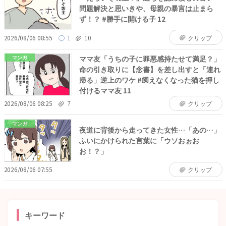
問題解決と思いきや、母親の暴言は止まら
ず！？ #勝手に開ける子 12
2026/08/06 08:55
1
10
クリップ
ママ友「うちの子に罪悪感持たせて満足？」
マンガ
命の引き取りに【念書】を差し出すと「連れ
帰る」逆上のワケ #飼えなくなった猫を押し
付けるママ友 11
2026/08/06 08:25
7
クリップ
マンガ
夜道に背後から走ってきた女性…「あの…」
ふいにかけられた言葉に「ウソおぉお
お！？」
2026/08/06 07:55
クリップ
キーワード