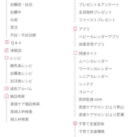
妊娠前・妊活
プレゼント＆アンケート
妊娠中
全員無料プレゼント
出産
ファーストプレゼント
育児
アプリ
不妊・不妊治療
ベビーカレンダーアプリ
Ｑ＆Ａ
体重管理アプリ
体験談
関連サイト
レシピ
ムーンカレンダー
離乳食レシピ
ウーマンカレンダー
妊娠食レシピ
シニアカレンダー
妊活食レシピ
シッテク
成長アルバム
ヨムーノ
施設検索
医師監修.com
産後ケア施設検索
産後ケアサロン ひより青山
産婦人科検索
産後ケアサロン ひより芝浦
婦人科検索
子育て支援団体
子育て支援機構