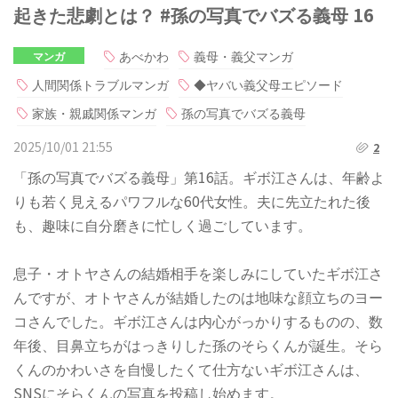
起きた悲劇とは？ #孫の写真でバズる義母 16
あべかわ
義母・義父マンガ
マンガ
人間関係トラブルマンガ
◆ヤバい義父母エピソード
家族・親戚関係マンガ
孫の写真でバズる義母
2025/10/01 21:55
2
「孫の写真でバズる義母」第16話。ギボ江さんは、年齢よ
りも若く見えるパワフルな60代女性。夫に先立たれた後
も、趣味に自分磨きに忙しく過ごしています。
息子・オトヤさんの結婚相手を楽しみにしていたギボ江さ
んですが、オトヤさんが結婚したのは地味な顔立ちのヨー
コさんでした。ギボ江さんは内心がっかりするものの、数
年後、目鼻立ちがはっきりした孫のそらくんが誕生。そら
くんのかわいさを自慢したくて仕方ないギボ江さんは、
SNSにそらくんの写真を投稿し始めます。