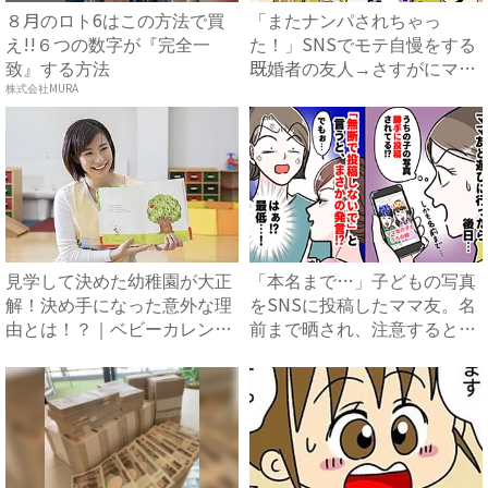
８月のロト6はこの方法で買
「またナンパされちゃっ
え!!６つの数字が『完全一
た！」SNSでモテ自慢をする
致』する方法
既婚者の友人→さすがにマズ
い！...
株式会社MURA
見学して決めた幼稚園が大正
「本名まで…」子どもの写真
解！決め手になった意外な理
をSNSに投稿したママ友。名
由とは！？｜ベビーカレンダ
前まで晒され、注意すると
ー
あ...