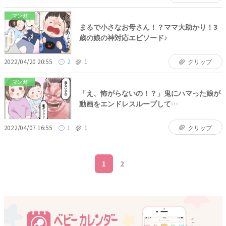
マンガ
まるで小さなお母さん！？ママ大助かり！3
歳の娘の神対応エピソード♪
2022/04/20 20:55
2
1
クリップ
マンガ
「え、怖がらないの！？」鬼にハマった娘が
動画をエンドレスループして…
2022/04/07 16:55
1
1
クリップ
1
2