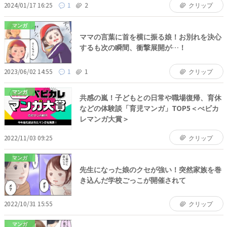
2024/01/17 16:25
1
2
クリップ
マンガ
ママの言葉に首を横に振る娘！お別れを決心
するも次の瞬間、衝撃展開が…！
2023/06/02 14:55
1
1
クリップ
マンガ
共感の嵐！子どもとの日常や職場復帰、育休
などの体験談「育児マンガ」TOP5＜べビカ
レマンガ大賞＞
2022/11/03 09:25
クリップ
マンガ
先生になった娘のクセが強い！突然家族を巻
き込んだ学校ごっこが開催されて
2022/10/31 15:55
クリップ
マンガ