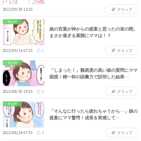
2022/09/29 13:25
クリップ
マンガ
娘の言葉が神からの提案と思ったの束の間。
まさか過ぎる展開にママは！？
2022/09/14 07:25
1
クリップ
マンガ
「しまった！」難易度の高い娘の質問にママ
困惑！精一杯の語彙力で説明した結果…
2022/08/30 19:25
1
クリップ
マンガ
「そんなに行ったら疲れちゃうから…」娘の
提案にママ驚愕！成長を実感して…
2022/08/24 07:55
2
クリップ