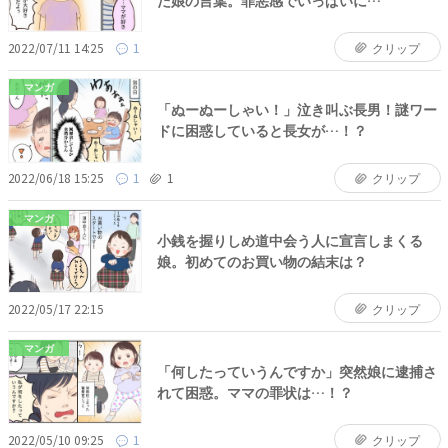
2022/07/11 14:25
1
クリップ
マンガ
「ぬーぬーしゃい！」泣き叫ぶ長男！謎ワー
ドに困惑していると長女が…！？
2022/06/18 15:25
1
1
クリップ
マンガ
小銭を握りしめ道中会う人に宣言しまくる
娘。初めてのお買い物の結末は？
2022/05/17 22:15
クリップ
マンガ
「何したっていうんですか」突然娘に逮捕さ
れて困惑。ママの罪状は…！？
2022/05/10 09:25
1
クリップ