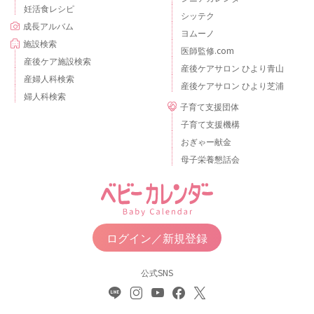
妊活食レシピ
シッテク
成長アルバム
ヨムーノ
施設検索
医師監修.com
産後ケア施設検索
産後ケアサロン ひより青山
産婦人科検索
産後ケアサロン ひより芝浦
婦人科検索
子育て支援団体
子育て支援機構
おぎゃー献金
母子栄養懇話会
ログイン／新規登録
公式SNS