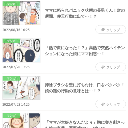
マンガ
ママに怒られパニック状態の長男くん！次の
瞬間、仰天行動に出て…！？
2022/08/16 10:25
クリップ
マンガ
「熱で変になった！？」高熱で突然ハイテン
ションになった娘にママ困惑…！
2022/07/28 12:25
クリップ
マンガ
掃除ブラシを壁に打ち付け、口をパクパク！
娘の謎の行動の意味とは…！？
2022/07/23 14:25
クリップ
マンガ
「ママが大好きなんだよぅ」胸に突き刺さっ
た娘の言葉。罪悪感でいっぱいに…