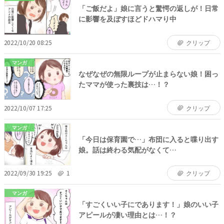
「ご飯だよ」娘に言うと驚愕の返しが！日常
に影響を及ぼすほどドハマり中
2022/10/20 08:25
クリップ
マンガ
なぜなぜの無限ループが止まらない娘！困っ
たママが使った裏技は…！？
2022/10/07 17:25
クリップ
マンガ
「今日は保育園で…」布団に入ると喋り出す
娘。話は終わる気配がなくて…
2022/09/30 19:25
1
クリップ
マンガ
「すごくいい子にであります！」娘のいい子
アピールが凄い理由とは…！？