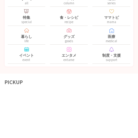
all
column
series
特集
食・レシピ
ママトピ
special
recipe
mama
暮らし
グッズ
医療
life
goods
medical
イベント
エンタメ
制度・支援
event
entame
support
PICKUP