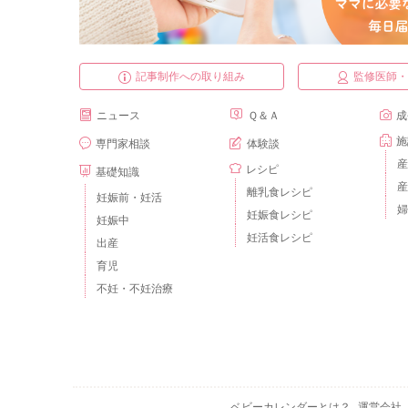
記事制作への取り組み
監修医師
ニュース
Ｑ＆Ａ
成
施
専門家相談
体験談
産
レシピ
基礎知識
産
離乳食レシピ
妊娠前・妊活
婦
妊娠食レシピ
妊娠中
妊活食レシピ
出産
育児
不妊・不妊治療
ベビーカレンダーとは？
運営会社