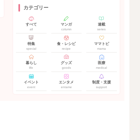
カテゴリー
すべて
マンガ
連載
all
column
series
特集
食・レシピ
ママトピ
special
recipe
mama
暮らし
グッズ
医療
life
goods
medical
イベント
エンタメ
制度・支援
event
entame
support