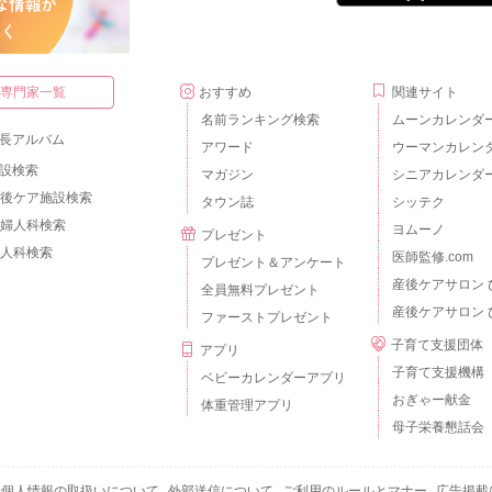
・専門家一覧
おすすめ
関連サイト
名前ランキング検索
ムーンカレンダ
長アルバム
アワード
ウーマンカレン
設検索
マガジン
シニアカレンダ
後ケア施設検索
タウン誌
シッテク
婦人科検索
ヨムーノ
プレゼント
人科検索
医師監修.com
プレゼント＆アンケート
産後ケアサロン 
全員無料プレゼント
産後ケアサロン 
ファーストプレゼント
子育て支援団体
アプリ
子育て支援機構
ベビーカレンダーアプリ
おぎゃー献金
体重管理アプリ
母子栄養懇話会
個人情報の取扱いについて
外部送信について
ご利用のルールとマナー
広告掲載