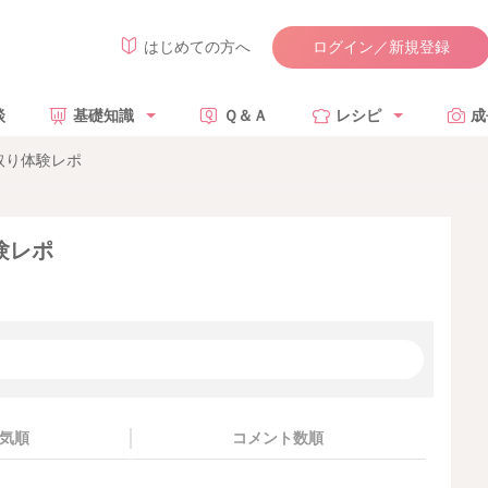
ログイン／新規登録
はじめての方へ
談
基礎知識
Ｑ＆Ａ
レシピ
成
取り体験レポ
験レポ
気順
コメント数順