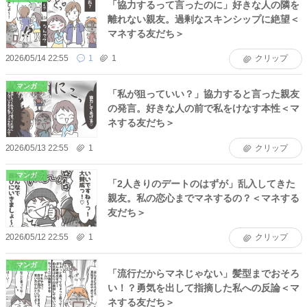
「協力するって言ったのに」好きな人の隣を
離れない親友。過剰なスキンシップに絶望＜
マネする友だち＞
2026/05/14 22:55
1
1
クリップ
マンガ
「私が狙っていい？」協力すると言った親友
の発言。好きな人の前で私をけなす本性＜マ
ネする友だち＞
2026/05/13 22:55
1
クリップ
マンガ
「2人きりのデートのはずが」乱入してきた
親友。私の恋心までマネするの？＜マネする
友だち＞
2026/05/12 22:55
1
クリップ
マンガ
「流行だからマネじゃない」髪型までおそろ
い！？勇気を出して指摘した私への反論＜マ
ネする友だち＞