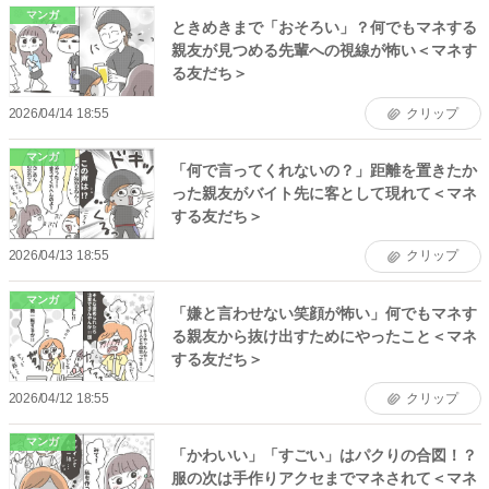
マンガ
ときめきまで「おそろい」？何でもマネする
親友が見つめる先輩への視線が怖い＜マネす
る友だち＞
2026/04/14 18:55
クリップ
マンガ
「何で言ってくれないの？」距離を置きたか
った親友がバイト先に客として現れて＜マネ
する友だち＞
2026/04/13 18:55
クリップ
マンガ
「嫌と言わせない笑顔が怖い」何でもマネす
る親友から抜け出すためにやったこと＜マネ
する友だち＞
2026/04/12 18:55
クリップ
マンガ
「かわいい」「すごい」はパクりの合図！？
服の次は手作りアクセまでマネされて＜マネ