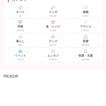
すべて
マンガ
連載
all
column
series
特集
食・レシピ
ママトピ
special
recipe
mama
暮らし
グッズ
医療
life
goods
medical
イベント
エンタメ
制度・支援
event
entame
support
PICKUP