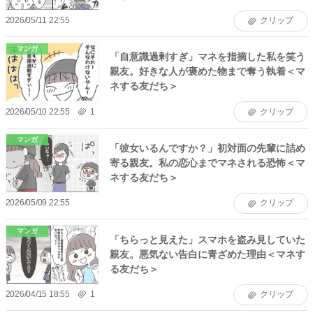
2026/05/11 22:55
クリップ
マンガ
「自意識過剰すぎ」マネを指摘した私を笑う
親友。好きな人が褒めた物まで奪う執着＜マ
ネする友だち＞
2026/05/10 22:55
1
クリップ
マンガ
「彼女いるんですか？」初対面の先輩に詰め
寄る親友。私の恋心までマネされる恐怖＜マ
ネする友だち＞
2026/05/09 22:55
クリップ
マンガ
「ちらっと見えた」スマホを盗み見していた
親友。悪気ない告白に青ざめた理由＜マネす
る友だち＞
2026/04/15 18:55
1
クリップ