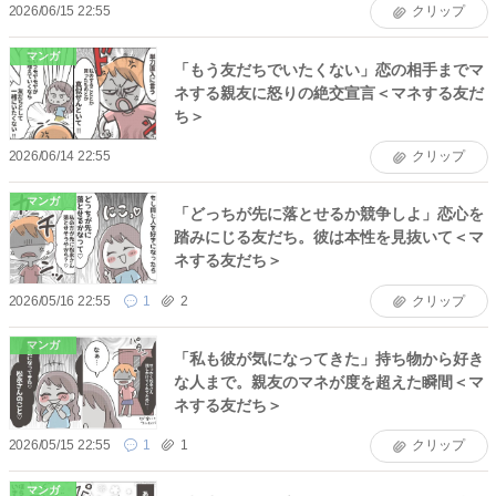
2026/06/15 22:55
クリップ
マンガ
「もう友だちでいたくない」恋の相手までマ
ネする親友に怒りの絶交宣言＜マネする友だ
ち＞
2026/06/14 22:55
クリップ
マンガ
「どっちが先に落とせるか競争しよ」恋心を
踏みにじる友だち。彼は本性を見抜いて＜マ
ネする友だち＞
2026/05/16 22:55
1
2
クリップ
マンガ
「私も彼が気になってきた」持ち物から好き
な人まで。親友のマネが度を超えた瞬間＜マ
ネする友だち＞
2026/05/15 22:55
1
1
クリップ
マンガ