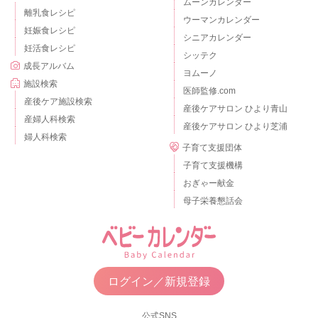
ムーンカレンダー
離乳食レシピ
ウーマンカレンダー
妊娠食レシピ
シニアカレンダー
妊活食レシピ
シッテク
成長アルバム
ヨムーノ
施設検索
医師監修.com
産後ケア施設検索
産後ケアサロン ひより青山
産婦人科検索
産後ケアサロン ひより芝浦
婦人科検索
子育て支援団体
子育て支援機構
おぎゃー献金
母子栄養懇話会
ログイン／新規登録
公式SNS