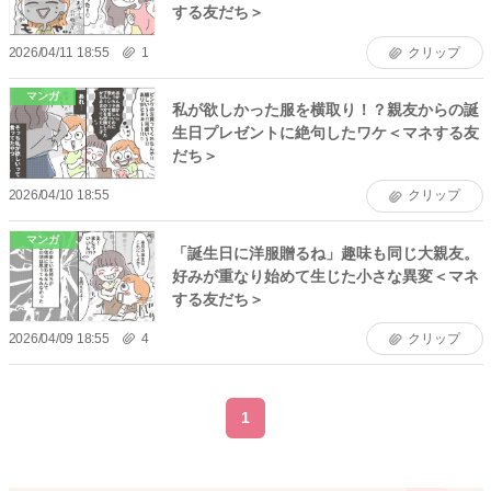
する友だち＞
2026/04/11 18:55
1
クリップ
マンガ
私が欲しかった服を横取り！？親友からの誕
生日プレゼントに絶句したワケ＜マネする友
だち＞
2026/04/10 18:55
クリップ
マンガ
「誕生日に洋服贈るね」趣味も同じ大親友。
好みが重なり始めて生じた小さな異変＜マネ
する友だち＞
2026/04/09 18:55
4
クリップ
1