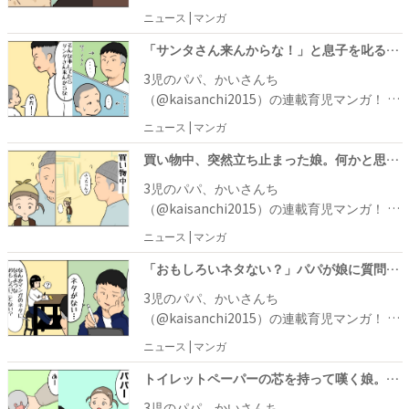
終話です。今回は何気ない日常に対して、か
ニュース | マンガ
いさんちが感じたことについてのお話です。
「サンタさん来んからな！」と息子を叱るパパ。しかしその数日後、パパの心境に変化が…！
3児のパパ、かいさんち
（@kaisanchi2015）の連載育児マンガ！ 今
回は、しの君とかいさんちのお話です。クリ
ニュース | マンガ
スマスが近づいて来たある日のこと、真剣な
表情でしの君を叱るかいさんち。「そんなこ
買い物中、突然立ち止まった娘。何かと思い、視線の先をパパが追ってみると…！？
としてたらサンタさん来んからな！」そう強
3児のパパ、かいさんち
く言っていたのですが……？
（@kaisanchi2015）の連載育児マンガ！ 今
回は、次女よっちゃんのお話です。かいさん
ニュース | マンガ
ちとよっちゃんはお買い物に来ていました。
すると、途中で急に立ち止まったよっちゃ
「おもしろいネタない？」パパが娘に質問！すると、斬新な回答が返ってきて…！？
ん。不思議に思ったかいさんちは、よっちゃ
3児のパパ、かいさんち
んが見ている方向に目線を移すと……？
（@kaisanchi2015）の連載育児マンガ！ 今
回は、長女のお姉ちゃんとのエピソードにな
ニュース | マンガ
ります。マンガのネタに困っていたかいさん
ちは、お姉ちゃんに何かネタになるようなお
トイレットペーパーの芯を持って嘆く娘。パパが解決策を伝えると、まさかの行動に出て！？
もしろい話はないかと質問しました。お姉ち
3児のパパ、かいさんち