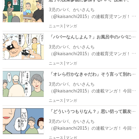
に引っかかってしまいました。「店員さん呼
3児のパパ、かいさんち
んできて」と息子に話しかけるかいさんち。
（@kaisanchi2015）の連載育児マンガ！ 今
しの君は「分かった！」と言うと、店員さん
回は、かいさんちが長男しの君の授業参観に
ニュース | マンガ
を呼びに行ったのですが……？
参加したときのお話です。歯磨きの授業を受
けるしの君。授業中、奥歯の説明を聞いたし
「パパーなんしよん？」お風呂中のパパに質問する娘。パパが答えると、数秒後にまたやってきて…！？
の君は、ある言葉に反応して……！？
3児のパパ、かいさんち
（@kaisanchi2015）の連載育児マンガ！ 今
回は、次女のよっちゃんとかいさんちのお話
ニュース | マンガ
です。かいさんちがお風呂に入っていると、
扉を開けて「なんしよん？」と聞いてきたよ
「オレら行かなきゃだわ」そう言って別れた後、心に決意したことは… #お金じゃないけどお金なんじゃない？ 最終話
っちゃん。すると、その数秒後、よっちゃん
3児のパパ、かいさんち
が再びやってくるのですが……？
（@kaisanchi2015）の連載マンガ！ 今回
は、かいさんちの体験談です。まだ独身のこ
ニュース | マンガ
ろ、高校時代の親友から出産報告を受けたか
いさんちは、親友という特別な関係というこ
「どういうつもりなん？」思い切って親友にお祝いの件を切り出すと…！？ #お金じゃないけどお金なんじゃない？ 14
ともあり、奮発して6万円のお祝い金を渡し
3児のパパ、かいさんち
てお祝いをしました。それから時は流れ、い
（@kaisanchi2015）の連載マンガ！ 今回
つしかかいさんちも結婚して家族を持つよう
は、かいさんちの体験談です。まだ独身のこ
ニュース | マンガ
に……。 その後、出産や住宅の購入など節目