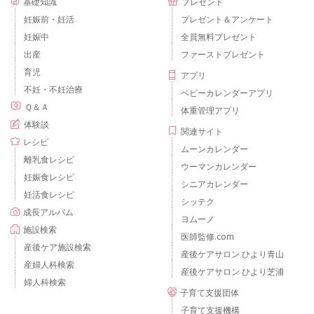
基礎知識
プレゼント
妊娠前・妊活
プレゼント＆アンケート
妊娠中
全員無料プレゼント
出産
ファーストプレゼント
育児
アプリ
不妊・不妊治療
ベビーカレンダーアプリ
Ｑ＆Ａ
体重管理アプリ
体験談
関連サイト
レシピ
ムーンカレンダー
離乳食レシピ
ウーマンカレンダー
妊娠食レシピ
シニアカレンダー
妊活食レシピ
シッテク
成長アルバム
ヨムーノ
施設検索
医師監修.com
産後ケア施設検索
産後ケアサロン ひより青山
産婦人科検索
産後ケアサロン ひより芝浦
婦人科検索
子育て支援団体
子育て支援機構