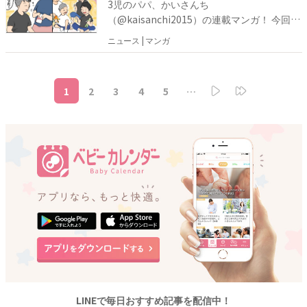
3児のパパ、かいさんち
れ、いつしかかいさんちも結婚して家族を持
になったかいさんちは、お祝いの場を設ける
（@kaisanchi2015）の連載マンガ！ 今回
つように……。さらに、出産や住宅の購入な
ことに。「出産祝いとして、いくら包もむべ
は、かいさんちの体験談です。まだ独身のこ
どの節目を迎える度に、たくさんの人たちか
ニュース | マンガ
きかなのか」と悩んだものの、親友という特
ろ、ある日、高校時代の親友から出産報告を
らお祝いをいただき、祝福されたのでした。
別な関係ということもあり、奮発して6万円
受けたかいさんち。親友の出産報告というこ
のお祝い金を渡しました。 それから時は流
とで、自分事のようにうれしく温かい気持ち
れ、いつしかかいさんちも結婚して家族を持
1
2
3
4
5
…
になったかいさんちは、お祝いの場を設ける
つように……。さらに、出産や住宅の購入な
ことに。「出産祝いとして、いくら包もむべ
どの節目を迎える度に、たくさんの人たちか
きかなのか」と悩んだものの、親友という特
らお祝いをいただき、祝福されたのでした。
別な関係ということもあり、奮発して6万円
のお祝い金を渡しました。 それから時は流
れ、いつしかかいさんちも結婚して家族を持
つように……。さらに、出産や住宅の購入な
どの節目を迎える度に、たくさんの人たちか
らお祝いをいただき、祝福されたのでした。
LINEで毎日おすすめ記事を配信中！