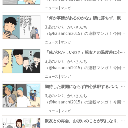
つしかかいさんちも結婚して家族を持つよう
は、かいさんちの体験談です。まだ独身のこ
上ではやり取りが続いていました。
ニュース | マンガ
に……。 その後、出産や住宅の購入など節目
ろ、高校時代の親友から出産報告を受けたか
を迎え、たくさんの人たちからお祝いをいた
いさんちは、親友という特別な関係というこ
「何か事情があるのかな」腑に落ちず、親友のSNSを開くと？ #お金じゃないけどお金なんじゃない？ 9
だいたのですが、親友からお祝いをしてもら
ともあり、奮発して6万円のお祝い金を渡し
3児のパパ、かいさんち
うことはありませんでした。そのことに気付
てお祝いをしました。それから時は流れ、い
（@kaisanchi2015）の連載マンガ！ 今回
くと若干モヤッとしたものの、親友とはSNS
つしかかいさんちも結婚して家族を持つよう
は、かいさんちの体験談です。まだ独身のこ
上ではやり取りが続いていました。
ニュース | マンガ
に……。 その後、出産や住宅の購入など節目
ろ、高校時代の親友から出産報告を受けたか
を迎え、たくさんの人たちからお祝いをいた
いさんちは、親友という特別な関係というこ
「俺がおかしいの？」親友との温度差に心のモヤモヤが止まらず #お金じゃないけどお金なんじゃない？ 8
だいたのですが、親友からお祝いをしてもら
ともあり、奮発して6万円のお祝い金を渡し
3児のパパ、かいさんち
うことはありませんでした。
てお祝いをしました。それから時は流れ、い
（@kaisanchi2015）の連載マンガ！ 今回
つしかかいさんちも結婚して家族を持つよう
は、かいさんちの体験談です。まだ独身のこ
ニュース | マンガ
に……。 その後、出産や住宅の購入など節目
ろ、ある日、高校時代の親友から出産報告を
を迎え、たくさんの人たちからお祝いをいた
受けたかいさんち。親友の出産報告というこ
期待した展開にならず内心落胆するパパ。帰り道に思ったことは？ #お金じゃないけどお金なんじゃない？ 7
だいたのですが、親友からお祝いをしてもら
とで、自分事のようにうれしく温かい気持ち
3児のパパ、かいさんち
うことはありませんでした。
になったかいさんちは、お祝いの場を設ける
（@kaisanchi2015）の連載マンガ！ 今回
ことに。「出産祝いとして、いくら包もむべ
は、かいさんちの体験談です。まだ独身のこ
ニュース | マンガ
きかなのか」と悩んだものの、親友という特
ろ、ある日、高校時代の親友から出産報告を
別な関係ということもあり、奮発して6万円
受けたかいさんち。親友の出産報告というこ
親友との再会。お祝いのことが気になり、ソワソワしていると！？ #お金じゃないけどお金なんじゃない？ 6
のお祝い金を渡しました。 それから時は流
とで、自分事のようにうれしく温かい気持ち