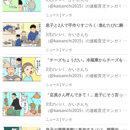
ゃんは一瞬「ん－」と考えるのですが、次の
（@kaisanchi2015）の連載育児マンガ！ 今
瞬間口を開いて……！？
回は、次女よっちゃんのお話です。「パパ
ニュース | マンガ
ー」と言いながら困った表情でトイレットペ
ーパーの芯を手渡してきたよっちゃん。よく
息子と2人で手作りすごろく♪進むたびに腕立て伏せに腹筋地獄。男2人で全力投球！
見ると、人形がトイレットペーパーの芯の内
3児のパパ、かいさんち
側に詰まって出てこなくなってしまっていま
（@kaisanchi2015）の連載育児マンガ！ 今
した。すると、かいさんちはよっちゃんにあ
回は、長男しの君と2人で手作りすごろくで
ニュース | マンガ
るアドバイスをするのですが……？
遊んだときのお話です。早速すごろく遊びを
始めると、腕立て10回というマスに行き着い
「チーズちょうだい」冷蔵庫からチーズを取り出すと、なぜか娘がある物を持っていて…？
てしまったかいさんちは、仕方なく腕立てを
3児のパパ、かいさんち
10回おこないます。そして、次はしの君の番
（@kaisanchi2015）の連載育児マンガ！ 今
になるのですが……？
回は、次女よっちゃんがチーズをおねだりし
ニュース | マンガ
たときのお話です。「チーズちょうだい」と
言う娘の言葉を聞いて、冷蔵庫からチーズを
「店員さん呼んできて！」息子にそう言ってから数分後、まさかの展開になって…！？
1つ取り出したかいさんち。包装紙を開ける
3児のパパ、かいさんち
と、そのまま渡そうとするのですが……！？
（@kaisanchi2015）の連載育児マンガ！ 今
回は、かいさんちが長男しの君とゲームセン
ニュース | マンガ
ターに行ったときのお話です。クレーンゲー
ムで遊んでいると、景品のぬいぐるみが機械
息子の授業参観に参加するパパ。授業中、息子の自由な発想を目の当たりして…！？