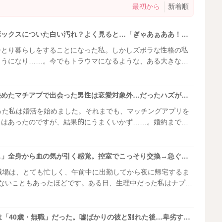
最初から
新着順
「何これ」サニタリーボックスについた白い汚れ？よく見ると…「ぎゃあぁああ！」正体は
ひとり暮らしをすることになった私。しかしズボラな性格の私
ようになり……。今でもトラウマになるような、ある大きな失
す。
「絶対にない」最後と決めたマチアプで出会った男性は恋愛対象外…だったハズが！？
った私は婚活を始めました。それまでも、マッチングアプリを
とはあったのですが、結果的にうまくいかず……。婚約までし
してしまいました。改めて別のアプリに変えて、短期集中で臨
すると……！？
「誰かに見られたかも…」全身から血の気が引く感覚。控室でこっそり交換→急ぐあまり…私が片付け忘れたもの
職場は、とても忙しく、午前中に出勤してから夜に帰宅するま
けないこともあったほどです。ある日、生理中だった私はナプキ
ですが、なかなかトイレに行けず……。
「29歳・経営者」本当は「40歳・無職」だった。嘘ばかりの彼と別れた後…卑劣すぎる嫌がらせが