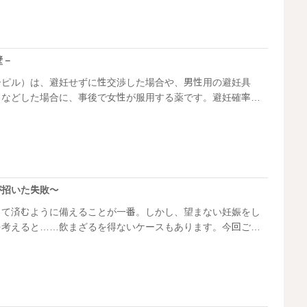
れていたkeikoさんにお話を伺いました。卵子凍結に興味のあ
てください。
壁－
ーピル）は、避妊せずに性交渉した場合や、男性用の避妊具
るなどした場合に、事後で女性が服用する薬です。避妊確率は
し、副作用など女性の体の負担も大きいので、アフターピルは飲
えることが一番。しかし、望まない妊娠をして中絶手術をする
まざるを得ないケースもあります。今回ご紹介するのは、大学
を飲むことになった蓮花さんのケースです。
が招いた失敗～
くて済むように備えることが一番。しかし、望まない妊娠をし
を考えると……飲まざるを得ないケースもあります。今回ご紹
んのケース。まにみさんはある夜、彼に避妊具をつけてあげる
……。