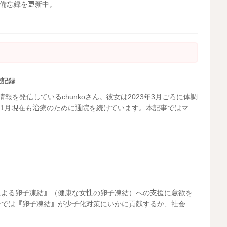
備忘録を更新中。
療記録
係の情報を発信しているchunkoさん。彼女は2023年3月ごろに体調
年11月現在も治療のために通院を続けています。本記事ではマン
んの闘病記録をご紹介します。
による卵子凍結』（健康な女性の卵子凍結）への支援に意欲を
今では『卵子凍結』が少子化対策にいかに貢献するか、社会的
ます。そこで今回、実際に卵子凍結を体験された女性にSNS
体験をマンガで紹介することに。今回はInstagramで卵子凍