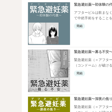
緊急避妊薬～初体験の
アフターピルは飲まな
て中絶手術をすること
介するケースは、初め
完結
す。
緊急避妊薬～募る不安
緊急避妊薬（＝アフタ
（コンドーム）が破ける
ではなく、副作用など
完結
と飲まざるを得ないケ
す。
緊急避妊薬～深夜の焦
緊急避妊薬（＝アフタ