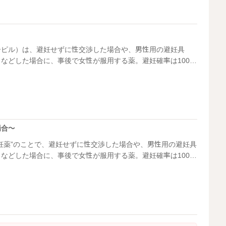
ーピル）は、避妊せずに性交渉した場合や、男性用の避妊具
などした場合に、事後で女性が服用する薬。避妊確率は100%
作用など女性の体の負担も大きいのですが、望まない妊娠をす
ざるを得ないケースも。大学生のちづこさんは、ある夜、バイ
ことになり……。
場合～
妊薬”のことで、避妊せずに性交渉した場合や、男性用の避妊具
などした場合に、事後で女性が服用する薬。避妊確率は100%
作用など女性の体の負担も大きいのですが、望まない妊娠をす
ざるを得ないケースも。2人の子どもを持つ美咲さん夫婦は、避
考え、対策をしていたつもりだったのですが……。