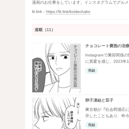
漫画のお仕事をしています。インスタグラムでグルメ
lit.link：
https://lit.link/koidechako
連載（11）
チョコレート嚢胞の治
Instagramで美容関
に異変を感じ、2023
ガを添えてchunkoさ
完結
卵子凍結と双子
東京都が『社会的適応
示したこともあり、昨
に大きな注目を浴びてい
完結
上で取材をおこない、その