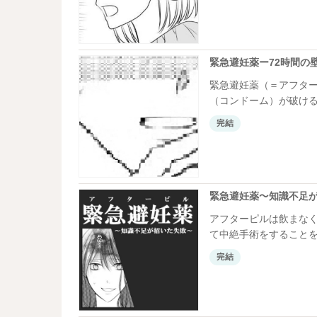
結や妊娠の記録を投稿さ
る方は、ぜひ参考にし
緊急避妊薬ー72時間の
緊急避妊薬（＝アフタ
（コンドーム）が破け
100%ではありません
完結
まなくて済むように備
ことを考えると……飲
生のときに緊急避妊薬
緊急避妊薬～知識不足
アフターピルは飲まな
て中絶手術をすること
介するのは、まにみさ
完結
ことになったのですが