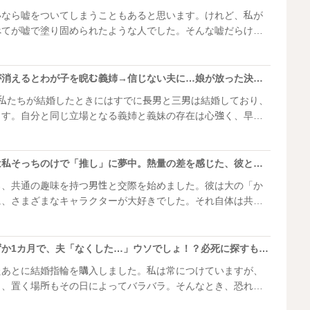
いなら嘘をついてしまうこともあると思います。けれど、私が
べてが嘘で塗り固められたような人でした。そんな嘘だらけだ
をお話しします。
「うるさいガキ」人目が消えるとわが子を睨む義姉→信じない夫に…娘が放った決定的な一言
。私たちが結婚したときにはすでに長男と三男は結婚しており、
ます。自分と同じ立場となる義姉と義妹の存在は心強く、早く
思いが強かったのですが……。
「デートなのに…」彼は私そっちのけで「推し」に夢中。熱量の差を感じた、彼との恋愛の結末
ろ、共通の趣味を持つ男性と交際を始めました。彼は大の「か
に、さまざまなキャラクターが大好きでした。それ自体は共感
楽しめていたのですが、彼の熱狂っぷりにだんだんとついてい
……。
結婚指輪を購入してわずか1カ月で、夫「なくした…」ウソでしょ！？必死に探すも見つからず…
たあとに結婚指輪を購入しました。私は常につけていますが、
り、置く場所もその日によってバラバラ。そんなとき、恐れて