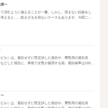
代償～
くて済むように備えることが一番。しかし、望まない妊娠をし
を考えると……飲まざるを得ないケースもあります。今回ご紹
ての体験でアフターピルを飲むことになったカップルのお話で
～
ーピル）は、避妊せずに性交渉した場合や、男性用の避妊具
などした場合に、事後で女性が服用する薬。避妊確率は100%
女性の負担も大きいですが、望まない妊娠をすることを考える
ースも。今回は大学生当時の体験を語る愛加さんのケースで
り～
ーピル）は、避妊せずに性交渉した場合や、男性用の避妊具