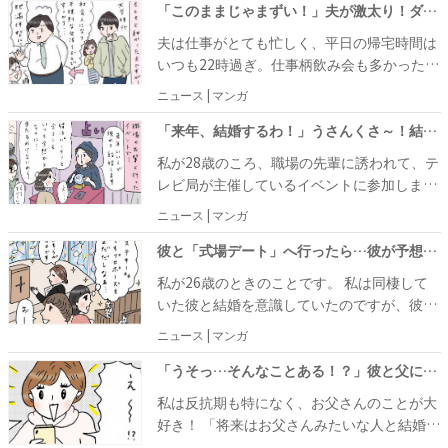
夢だったプロポーズの場面でも、その強運ぶ
「このままじゃまずい！」夫が激太り！ダイエットのため夫婦で決めたルールとは？
りを見事に発揮してくれたのです。
夫は仕事がとても忙しく、平日の帰宅時間は
いつも22時過ぎ。仕事柄飲み会も多かったた
めかどんどん太り、気づけば肥満体型
ニュース | マンガ
に……。「このままじゃいけない！」そう思
った私は夫と話し合うことにしました。
「来年、結婚するわ！」うさんくさ～！結婚の予言。当たるわけないと思っていたら…！？
私が28歳のころ、職場の先輩に誘われて、テ
レビ局が主催しているイベントに参加しまし
た。無料でタロット占いをしているブースが
ニュース | マンガ
あったので、試しにやってみると、「来年い
い人が現れて結婚します」と占い師に予言さ
彼と「式場デート」へ行ったら…彼が予想外の行動に！？
れました。うさんくさいと感じた私は信じて
私が26歳のときのことです。 私は同棲して
いなかったのですが……。
いた彼と結婚を意識していたのですが、彼の
ほうは「いつかできたらいいね」くらいの雰
ニュース | マンガ
囲気で、具体的な話はなく、なかなか結婚に
踏み切れずにいました。そんなある日、デー
「うそっ…そんなことある！？」彼と父にまさかの共通点！？運命の人と出会った！と感じた瞬間
トである場所に行くと、彼がまさかの行動に
私は反抗期も特になく、お父さんのことが大
出たのです！
好き！ 「将来はお父さんみたいな人と結婚し
たい」とずっと思っていました。大学生にな