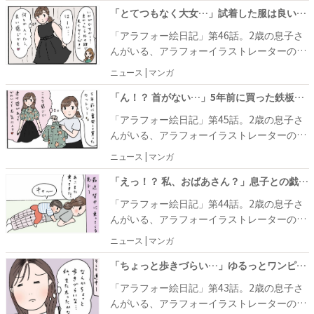
す。今回は息子さんの驚きの行動についてお
「とてつもなく大女…」試着した服は良い感じだったけれど自分の存在感が #アラフォー絵日記 46
届けします。
「アラフォー絵日記」第46話。2歳の息子さ
んがいる、アラフォーイラストレーターの村
澤綾香さん。アラフォーになり、若いころと
ニュース | マンガ
のギャップを実感する日常マンガを紹介しま
す。
「ん！？ 首がない…」5年前に買った鉄板のカットソーを着たらまさかの #アラフォー絵日記 45
「アラフォー絵日記」第45話。2歳の息子さ
んがいる、アラフォーイラストレーターの村
澤綾香さん。アラフォーになり、若いころと
ニュース | マンガ
のギャップを実感する日常マンガを紹介しま
す。
「えっ！？ 私、おばあさん？」息子との戯れを動画に撮ってもらったら #アラフォー絵日記 44
「アラフォー絵日記」第44話。2歳の息子さ
んがいる、アラフォーイラストレーターの村
澤綾香さん。アラフォーになり、若いころと
ニュース | マンガ
のギャップを実感する日常マンガを紹介しま
す。
「ちょっと歩きづらい…」ゆるっとワンピがいつの間にかボディコンに！？ #アラフォー絵日記 43
「アラフォー絵日記」第43話。2歳の息子さ
んがいる、アラフォーイラストレーターの村