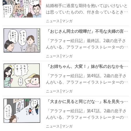
結婚相手に過度な期待を抱いてはいけないと
は思っていたものの、付き合っているときは
どうしても相手のことを美化してしまうも
ニュース | マンガ
の。そんな私は、結婚して一緒に暮らすよう
になってから夫に「だまされたな」と思うこ
「おじさん同士の喧嘩だ」不毛な夫婦の言い争い後に鏡を見たらそこには #アラフォー絵日記 最終話
とがいくつもあって……。
「アラフォー絵日記」最終話。2歳の息子さ
んがいる、アラフォーイラストレーターの村
澤綾香さん。アラフォーになり、若いころと
ニュース | マンガ
のギャップを実感する日常マンガを紹介しま
す。
「お姉ちゃん、大変！」妹が私のおなかを見て放った、衝撃で斬新な言葉 #アラフォー絵日記 49
「アラフォー絵日記」第49話。2歳の息子さ
んがいる、アラフォーイラストレーターの村
澤綾香さん。アラフォーになり、若いころと
ニュース | マンガ
のギャップを実感する日常マンガを紹介しま
す。
「大まかに見ると同じだな…」私を見失った息子が声をかけたのはまさかの #アラフォー絵日記 47
「アラフォー絵日記」第47話。2歳の息子さ
んがいる、アラフォーイラストレーターの村
澤綾香さん。アラフォーになり、若いころと
ニュース | マンガ
のギャップを実感する日常マンガを紹介しま