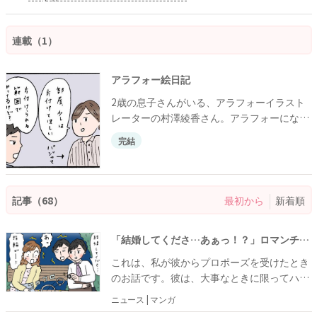
連載（1）
アラフォー絵日記
2歳の息子さんがいる、アラフォーイラスト
レーターの村澤綾香さん。アラフォーにな
り、若いころとのギャップを実感する日常マ
完結
ンガを紹介します。
記事（68）
最初から
新着順
「結婚してくださ…あぁっ！？」ロマンチックなプロポーズのはずが…思わぬ事態に発展した夜
これは、私が彼からプロポーズを受けたとき
のお話です。彼は、大事なときに限ってハプ
ニングを引き起こしてしまうという、ある意
ニュース | マンガ
味とても強運の持ち主。私の幼いころからの