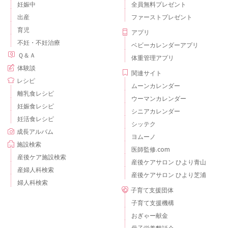
妊娠中
全員無料プレゼント
出産
ファーストプレゼント
育児
アプリ
不妊・不妊治療
ベビーカレンダーアプリ
Ｑ＆Ａ
体重管理アプリ
体験談
関連サイト
レシピ
ムーンカレンダー
離乳食レシピ
ウーマンカレンダー
妊娠食レシピ
シニアカレンダー
妊活食レシピ
シッテク
成長アルバム
ヨムーノ
施設検索
医師監修.com
産後ケア施設検索
産後ケアサロン ひより青山
産婦人科検索
産後ケアサロン ひより芝浦
婦人科検索
子育て支援団体
子育て支援機構
おぎゃー献金
母子栄養懇話会