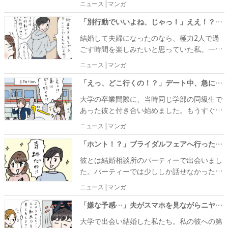
ニュース | マンガ
り、社会人の男性たちとの合コンをした際、
そこで出会った彼には、私の父と驚きの共通
「別行動でいいよね、じゃっ！」ええ！？新婚旅行中、夫から飛び出した言葉に絶句して
点があって……！？
結婚して夫婦になったのなら、極力2人で過
ごす時間を楽しみたいと思っていた私。一方
の夫は、自分の時間をとても大切にするタイ
ニュース | マンガ
プ。趣味の時間が最優先で、自分のやりたい
ことが終わってから2人の予定に移る、とい
「えっ、どこ行くの！？」デート中、急に私を置いて走り出した彼。その先にいたのは？
うことがほとんどでした。そんな夫と新婚旅
大学の卒業間際に、当時同じ学部の同級生で
行でヨーロッパに行ったときに、事件は起こ
あった彼と付き合い始めました。もうすぐ社
ったのです……。
会人になるし、結婚も意識しないといけない
ニュース | マンガ
な……と思っていました。彼のことは付き合
う前から素敵な人だなと思っていたのです
「ホント！？」ブライダルフェアへ行ったら…彼との結婚を確信させる奇跡が！？
が、付き合って２回目のデートのときに彼の
彼とは結婚相談所のパーティーで出会いまし
ある行動を見て感動！「この人と結婚した
た。パーティーでは少ししか話せなかったも
い！」と決意したきっかけを紹介します。
のの、「もっと話してみたい」と相談所を通
ニュース | マンガ
して私からアタック。 やりとりをはじめてみ
ると、趣味が合うなどどんどん惹かれていき
「嫌な予感…」夫がスマホを見ながらニヤニヤ。怪しさを覚えて覗いてみると…！？
ました。その後、何回かのデートののちに交
大学で出会い結婚した私たち。私の彼への第
際が始まり、「同棲したい」という彼からの