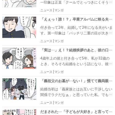
一印象は正直「クールでとっつきにくそう」
言葉をきっかけに同棲がスタート。そして同
でした。しかしその第一印象とは裏腹に、彼
ニュース | マンガ
棲1カ月が経ったころ、私たちに大きな転機
の意外な一面が見えてきて……。私の予想を
が！
超えた彼の仰天エピソードをお話しします。
「えぇっ！誰！？」卒業アルバムに映る夫の姿に驚愕！そのワケは…
付き合って2年、結婚して2年になる夫がいま
す。第一印象は「パッチリ二重の目が大きな
人」で、もし将来結婚したら彼との子どもは
ニュース | マンガ
パッチリ二重なんだろうな〜と思っていまし
た。
「実は…」え！？結婚挨拶のあと、彼の口から飛び出した衝撃告白
4歳年上の彼と付き合って5年。私が32歳の
とき、そろそろ結婚をという話になり、彼と
私の両親のもとへあいさつに行きました。両
ニュース | マンガ
親から無事に結婚の許可をもらったその帰り
道、彼から思わぬカミングアウトをされたの
「義祖父のお墓が…ない！」慌てて義両親に確認すると衝撃の事実が…！？
です！
結婚当初は「義家族とはお互いに干渉しない
関係でラクだなぁ」と思っていた私。でも、
義家族があまりにも他人と関わらないせい
ニュース | マンガ
で、お盆の季節にある珍事件が起こったので
す……。
だまされた…「子どもが大好き」と言っていた夫の真の姿とは