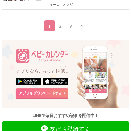
澤綾香さん。アラフォーになり、若いころと
ニュース | マンガ
のギャップを実感する日常マンガを紹介しま
す。
1
2
3
4
LINEで毎日おすすめ記事を配信中！
友だち登録する