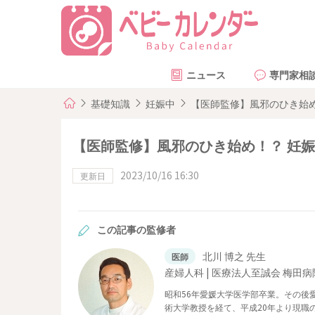
ニュース
専門家相
基礎知識
妊娠中
【医師監修】風邪のひき始
【医師監修】風邪のひき始め！？ 妊
2023/10/16 16:30
更新日
この記事の監修者
北川 博之 先生
医師
産婦人科 | 医療法人至誠会 梅田
昭和56年愛媛大学医学部卒業。その後
術大学教授を経て、平成20年より現職