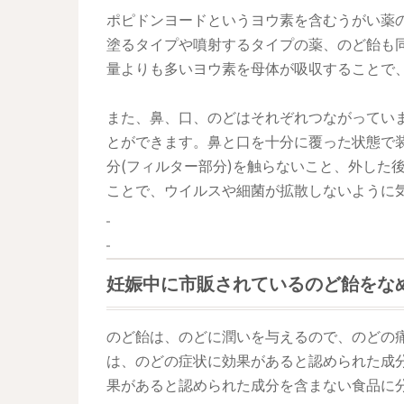
ポピドンヨードというヨウ素を含むうがい薬
塗るタイプや噴射するタイプの薬、のど飴も
量よりも多いヨウ素を母体が吸収することで
また、鼻、口、のどはそれぞれつながってい
とができます。鼻と口を十分に覆った状態で
分(フィルター部分)を触らないこと、外した
ことで、ウイルスや細菌が拡散しないように
妊娠中に市販されているのど飴をな
のど飴は、のどに潤いを与えるので、のどの
は、のどの症状に効果があると認められた成
果があると認められた成分を含まない食品に