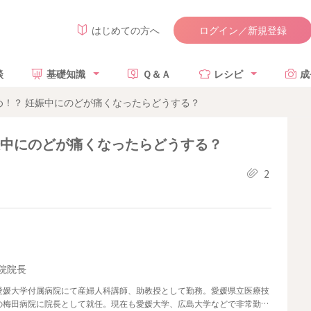
ログイン／新規登録
はじめての方へ
談
基礎知識
Ｑ＆Ａ
レシピ
成
め！？ 妊娠中にのどが痛くなったらどうする？
娠中にのどが痛くなったらどうする？
2
病院院長
愛媛大学付属病院にて産婦人科講師、助教授として勤務。愛媛県立医療技
の梅田病院に院長として就任。現在も愛媛大学、広島大学などで非常勤講