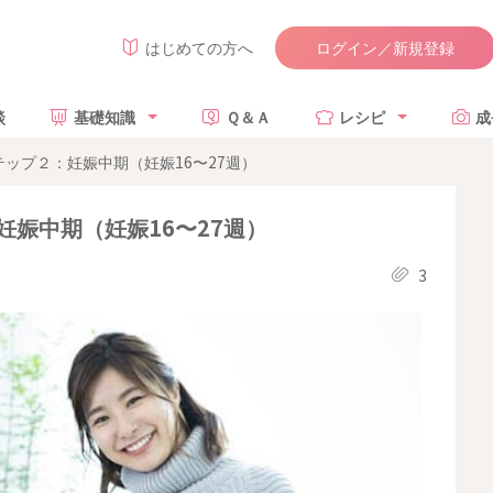
ログイン／新規登録
はじめての方へ
談
基礎知識
Ｑ＆Ａ
レシピ
成
ップ２：妊娠中期（妊娠16〜27週）
娠中期（妊娠16〜27週）
3