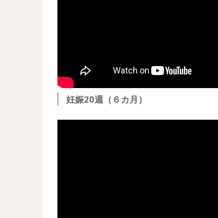
妊娠20週（６カ月）