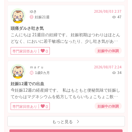
黄土色に近い状態です。 おりものシート一枚で大丈夫な量
で、おりもの自体は泡だったりカッテージチーズ状であっ
ゆき
2026/08/03 2:37
妊娠21週
47
たり、水っぽくはありません。 痒みや痛みも全くないで
す。臭いも気になりません。 また、妊娠10週1日までウト
頭痛ダルさ吐き気
ロゲスタン膣錠を使用していました。 妊娠前からおりもの
こんにちは 21週目の妊婦です。 妊娠初期はつわりはほとん
は黄色みが強かった気がしますが、痒み等なかったので特
どなく、においに若干敏感になったり、少し吐き気がある
に検査したことはありませんでした。 インターネットで調
位でした。 昨日から急に頭痛、軽い吐き気、ダルさが酷い
べると、通常は白〜薄黄色とのこと。細菌性膣錠やガンジ
妊娠中の体調
専門家回答あり
0
状態になってしまいました。 これはつわりなんでしょう
ダ、クラミジアの可能性など出てきて、流産や赤ちゃんへ
か？
の影響が心配です。 早めに産婦人科へかかるべきでしょう
ｍａｒｕ
2026/08/07 2:24
か。 それとも、次回8月末の妊婦健診で相談すれば十分でし
1歳0カ月
34
ょうか。
妊娠12週での出血
今妊娠12週の経産婦です。 私はもともと便秘気味で妊娠し
てからはマグネシウムを処方してもらいちょこちょこ飲ん
でます。 以前から痔があり、前回の出産でひどくなってし
妊娠中の体調
専門家回答あり
0
まい、少しよくなりそのままの状態で今回妊娠しました。
今朝、久しぶりに排便をして踏ん張ったからなのか、トイ
もっと見る
レットペーパーに拭いた時おりものに薄いピンクの出血が
ついてました。 よく排便をすると痔から血は出たりはけっ