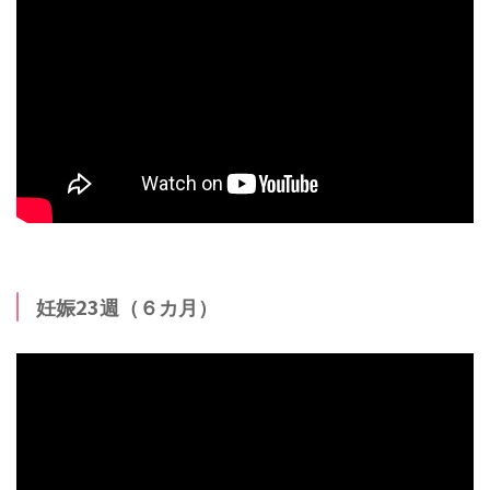
妊娠23週（６カ月）