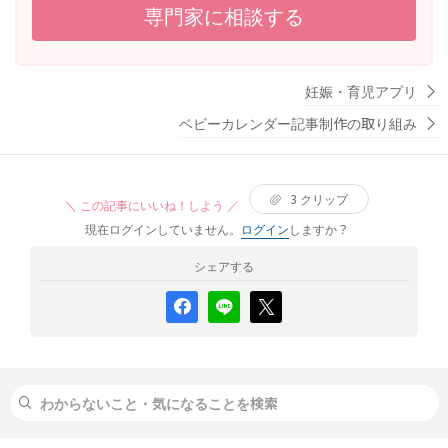
こうあったりするのですが、これがお尻からの出血なの
専門家に相談する
か、膣からの出血なのか分かりませんでした。 すごいお腹
痛いやカチカチにお腹張ってるとかはないです。数時間後
なんとなくみぞおち？胃？（子宮よりは上かな？）のお腹
妊娠・育児アプリ
らへんが重たい？痛いかな？っていう感じはありました。
次の検診まで3週間以上あり、ちょっと心配です。 今は出血
ベビーカレンダー記事制作の取り組み
がついてないです。様子見でも大丈夫なのでしょうか？
3
クリップ
＼ この記事にいいね！しよう ／
現在ログインしていません。
ログイン
しますか？
シェアする