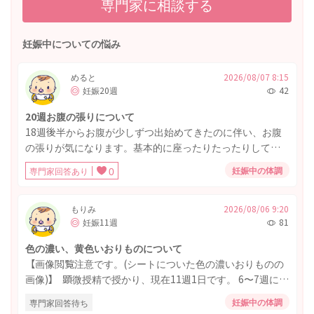
専門家に相談する
妊娠中についての悩み
めると
2026/08/07 8:15
妊娠20週
42
20週お腹の張りについて
18週後半からお腹が少しずつ出始めてきたのに伴い、お腹
の張りが気になります。基本的に座ったりたったりしてい
る時はお腹がパンパンの風船のように感じます。さらに一
妊娠中の体調
専門家回答あり
0
日5～10回の頻度で、ぴたーっと張り付くような感覚ととも
に、ボールのようにがちっと固くなる時があります。(横に
なっている時も) 左向きで横になると落ち着きます。 20週の
もりみ
2026/08/06 9:20
妊娠11週
81
検診で子宮頸管が40mmから31mmに短縮しているのもあ
り、1週間後また測ってもらうことになりました。再検査ま
色の濃い、黄色いおりものについて
で念の為家で安静に過ごしています。 この時期に立ったり
【画像閲覧注意です。(シートについた色の濃いおりものの
座ったりする時お腹が常にパンパンに感じるのは普通のこ
画像)】 顕微授精で授かり、現在11週1日です。 6〜7週に茶
となのでしょうか？
色いおりものが何度かありましたが、経過は良好と言われ
妊娠中の体調
専門家回答待ち
ていました。 2日前からおりものの色が濃くなり、現在は