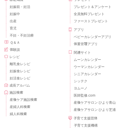
妊娠前・妊活
プレゼント＆アンケート
妊娠中
全員無料プレゼント
出産
ファーストプレゼント
育児
アプリ
不妊・不妊治療
ベビーカレンダーアプリ
Ｑ＆Ａ
体重管理アプリ
体験談
関連サイト
レシピ
ムーンカレンダー
離乳食レシピ
ウーマンカレンダー
妊娠食レシピ
シニアカレンダー
妊活食レシピ
シッテク
成長アルバム
ヨムーノ
施設検索
医師監修.com
産後ケア施設検索
産後ケアサロン ひより青山
産婦人科検索
産後ケアサロン ひより芝浦
婦人科検索
子育て支援団体
子育て支援機構