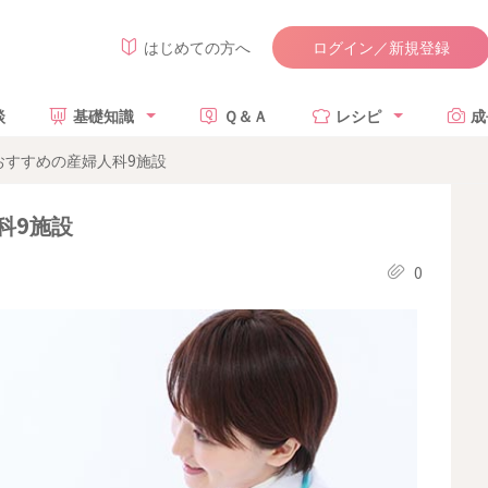
ログイン／新規登録
はじめての方へ
談
基礎知識
Ｑ＆Ａ
レシピ
成
おすすめの産婦人科9施設
科9施設
0