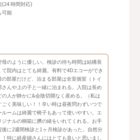
24 時間対応)
も可能
聖母のように優しい。検診の待ち時間は結構長
くて院内はとても綺麗。有料で4Dエコーができ
畳の部屋だけど、泊まる部屋は全室個室（トイ
那さんや上の子と一緒に泊まれる。入院は長め
どの人が静かに&会陰切開なく産める。（私は
すごく美味しい！！辛い時は昼夜問わずいつで
ールームは綺麗で椅子もあって使いやすい。エ
リジナルの桐箱に臍の緒をいれてくれる。お手
後に2週間検診と1ヶ月検診があった。自然分
！！特に経産婦さんにはとても良いと思いまし