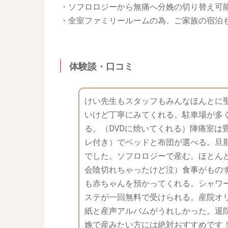
・ソフロロジーから無痛へ分娩の切り替え可能(
・全室ファミリールームの為、ご家族の宿泊
体験談・口コミ
けい先生もスタッフもみんなほんとに
いけど丁寧にみてくれる。駐車場が多
る。（DVDに焼いてくれる）陣痛室は
レ付き）でベッドと布団が選べる。旦
でした。ソフロロジーで産む。ほとん
会陰切れちゃったけど泣）食事がもの
も赤ちゃんを預かってくれる。シャワ
ステが一回無料で受けられる。産院オ
紙と産声アルバムがうれしかった。退院
娩で産みたい方には絶対おすすめです