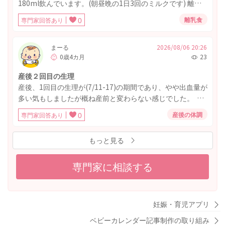
180ml飲んでいます。(朝昼晩の1日3回のミルクです) 離乳
食もリッチェルの冷凍トレーで米類125ml、野菜類50ml、
離乳食
専門家回答あり
0
タンパク質類30mlとしっかり食べています。 ところが10ヶ
月検診で離乳食後のミルクの量を減らし回数を1日5回に増
やしてみてと言われました。 (離乳食後に50mlでそれ以外
まーる
2026/08/06 20:26
0歳4カ月
23
に2回200ml飲ませてと言われました) ミルクを増やしてと
言われると思っていなくて戸惑っています。 息子は1日3回
産後２回目の生理
のミルクでリズムが出来ているので今から変えるのは抵抗
産後、1回目の生理が(7/11-17)の期間であり、やや出血量が
があります。 離乳食の量を増やしたらミルクの量は減らし
多い気もしましたが概ね産前と変わらない感じでした。 そ
ていっているんですが、今のままではいけないでしょう
の後、7/27におりものシートに収まる程度の出血(トイレの
か？ なるべく今のやり方を変えたくないと思っています。
産後の体調
専門家回答あり
0
度に交換は必要)があり、そこからそこまで量が増えること
間にお茶は飲ませています。
なく8/7の本日まで続いています。 排泄時には便器が赤くな
もっと見る
る程の出血と、トイレットペーパーにも血が付着します
が、普段の生理期間のような量の増え方をしていません。
腹痛等はなく経過しています。 婦人科を受診した方が良い
専門家に相談する
のでしょうか？ ご回答よろしくお願いいたします。
妊娠・育児アプリ
ベビーカレンダー記事制作の取り組み