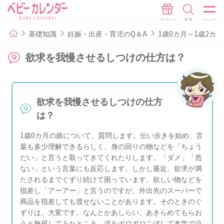
基礎知識
妊娠・出産・育児のQ＆A
1歳0カ月～1歳2カ月
欲求を我慢させるしつけの仕方は？
欲求を我慢させるしつけの仕方
は？
1歳0カ月の娘について、質問します。伝い歩きを始め、言
葉も多少理解できるらしく、身の回りの物などを「ちょう
だい」と言うと取ってきてくれたりします。「ダメ」「危
ない」という言葉にも反応します。しかし最近、欲求が満
たされるまでぐずり続けて困っています。欲しい物などを
指差し「アーアー」と言うのですが、外出先のスーパーで
商品を指差しても渡せないことがあります。そのときのぐ
ずりは、大変です。なんとかあしらい、あきらめてもらお
うと無視してみたところ、涙をボロボロこぼして本気で泣