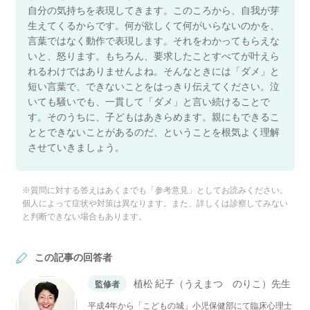
自分の気持ちを表現してきます。このころから、自我が芽
生えてくるからです。何が欲しくて何がいらないのかを、
言葉ではなく動作で表現します。それをわかってもらえな
いと、怒ります。もちろん、要求したことすべてが叶えら
れるわけではありませんよね。そんなときには「ダメ」と
短い言葉で、できないことをはっきり伝えてください。泣
いても騒いでも、一貫して「ダメ」と言い続けることで
す。そのうちに、子どもはあきらめます。親にもできるこ
ととできないことがあるのだ、ということを根気よく理解
させていきましょう。
※質問に対する答えはあくまでも「参考意見」としてお読みください。
個人によって症状や対策は異なります。また、詳しくは診察してみない
と判断できない場合もあります。
この記事の回答者
植松 紀子（うえまつ のりこ）先生
監修者
平成4年から「こどもの城」小児保健部にて臨床心理士