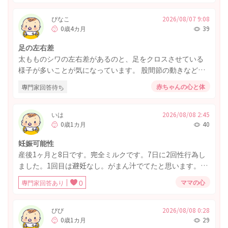
口は皮が少しめくれる程度でそこまで深くはなさそうで
す。本人は特に変わったことはなく切った時も泣いており
ぴなこ
2026/08/07 9:08
0歳4カ月
39
ませんでした。 ただ左手の親指を切ったのですがその指が
いつも指しゃぶりをしている方で、寝る時も指しゃぶりし
足の左右差
たまま寝ています。 特に問題はないでしょうか、、？ 指し
太もものシワの左右差があるのと、足をクロスさせている
ゃぶりをして傷口が悪化してしまうのではないかと心配に
様子が多いことが気になっています。 股間節の動きなどは
なりご相談させていただきました。 よろしくお願いいたし
特に気にならず検診でも指摘されたことはありません。 ク
ます。
赤ちゃんの心と体
専門家回答待ち
ロスさせている足は戻してもすぐクロスしています。 単に
左右差の範囲内であれば良いのですが💦
いは
2026/08/08 2:45
0歳1カ月
40
妊娠可能性
産後1ヶ月と8日です。完全ミルクです。7日に2回性行為し
ました。1回目は避妊なし。がまん汁でてたと思います。夫
がヤバいって言ってました。2回目は避妊なしで中だししま
ママの心
専門家回答あり
0
した。悪露はおわりましたが生理はまだ来てないです 妊娠
可能性ありますか？
ぴぴ
2026/08/08 0:28
0歳1カ月
29