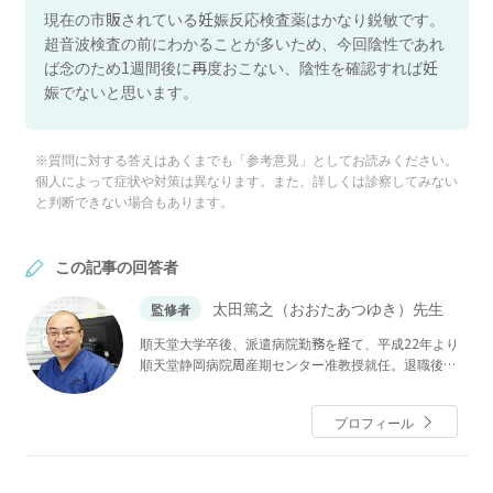
現在の市販されている妊娠反応検査薬はかなり鋭敏です。
超音波検査の前にわかることが多いため、今回陰性であれ
ば念のため1週間後に再度おこない、陰性を確認すれば妊
娠でないと思います。
※質問に対する答えはあくまでも「参考意見」としてお読みください。
個人によって症状や対策は異なります。また、詳しくは診察してみない
と判断できない場合もあります。
この記事の回答者
太田篤之（おおたあつゆき）先生
監修者
順天堂大学卒後、派遣病院勤務を経て、平成22年より
順天堂静岡病院周産期センター准教授就任。退職後、
平成24年８月より祖父の代から続いている「おおたレ
ディースクリニック」院長に就任し現在に至る。
プロフィール