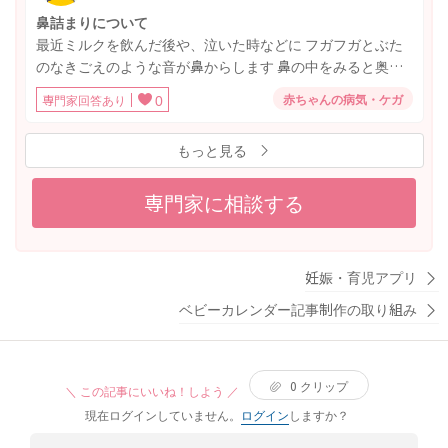
鼻詰まりについて
最近ミルクを飲んだ後や、泣いた時などに フガフガとぶた
のなきごえのような音が鼻からします 鼻の中をみると奥の
方に鼻くそがあり鼻の穴が狭くなっているのかなという感
赤ちゃんの病気・ケガ
専門家回答あり
0
じです。 しかし、調べてみると手前ではないので綿棒など
では取らないほうがいいのかなと思っています。 寝ている
もっと見る
時は授乳後だとたまに軽いいびきをかいているときもあれ
ば いびきなどかくようすはなくよく寝れている時もあるの
で判断が難しいです。 呼吸ができていないといわけではな
専門家に相談する
さそうですが 泣いている時が苦しそうです。 様子見でいい
のでしょうか？ それとも鼻水吸い取りきでとってあげたほ
うがいいのでしょうか？鼻水ではなく鼻くそなので悩んで
妊娠・育児アプリ
います。 このような場合の対応や、 とったほうがいい場合
などの判断基準があれば教えてください。
ベビーカレンダー記事制作の取り組み
0
クリップ
＼ この記事にいいね！しよう ／
現在ログインしていません。
ログイン
しますか？