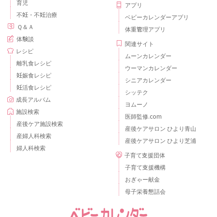
育児
アプリ
不妊・不妊治療
ベビーカレンダーアプリ
Ｑ＆Ａ
体重管理アプリ
体験談
関連サイト
レシピ
ムーンカレンダー
離乳食レシピ
ウーマンカレンダー
妊娠食レシピ
シニアカレンダー
妊活食レシピ
シッテク
成長アルバム
ヨムーノ
施設検索
医師監修.com
産後ケア施設検索
産後ケアサロン ひより青山
産婦人科検索
産後ケアサロン ひより芝浦
婦人科検索
子育て支援団体
子育て支援機構
おぎゃー献金
母子栄養懇話会