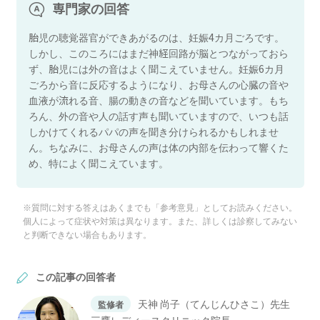
専門家の回答
胎児の聴覚器官ができあがるのは、妊娠4カ月ごろです。
しかし、このころにはまだ神経回路が脳とつながっておら
ず、胎児には外の音はよく聞こえていません。妊娠6カ月
ごろから音に反応するようになり、お母さんの心臓の音や
血液が流れる音、腸の動きの音などを聞いています。もち
ろん、外の音や人の話す声も聞いていますので、いつも話
しかけてくれるパパの声を聞き分けられるかもしれませ
ん。ちなみに、お母さんの声は体の内部を伝わって響くた
め、特によく聞こえています。
※質問に対する答えはあくまでも「参考意見」としてお読みください。
個人によって症状や対策は異なります。また、詳しくは診察してみない
と判断できない場合もあります。
この記事の回答者
天神 尚子（てんじんひさこ）先生
監修者
三鷹レディースクリニック院長