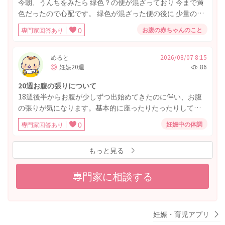
今朝、うんちをみたら 緑色？の便が混ざっており 今まで黄
色だったので心配です。 緑色が混ざった便の後に 少量の便
がする出ており黄色に戻っていました。 赤丸の部分が緑色
お腹の赤ちゃんのこと
専門家回答あり
0
の便が混ざっていた部分です。
めると
2026/08/07 8:15
妊娠20週
86
20週お腹の張りについて
18週後半からお腹が少しずつ出始めてきたのに伴い、お腹
の張りが気になります。基本的に座ったりたったりしてい
る時はお腹がパンパンの風船のように感じます。さらに一
妊娠中の体調
専門家回答あり
0
日5～10回の頻度で、ぴたーっと張り付くような感覚ととも
に、ボールのようにがちっと固くなる時があります。(横に
もっと見る
なっている時も) 左向きで横になると落ち着きます。 20週の
検診で子宮頸管が40mmから31mmに短縮しているのもあ
り、1週間後また測ってもらうことになりました。再検査ま
専門家に相談する
で念の為家で安静に過ごしています。 この時期に立ったり
座ったりする時お腹が常にパンパンに感じるのは普通のこ
となのでしょうか？
妊娠・育児アプリ