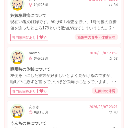
妊娠25週
34
妊娠糖尿病について
現在25週の妊婦です。50gGCT検査を行い、1時間後の血糖
値を測ったところ179という数値が出てしまいました。2週
間後に再検査です。 基準値から大幅に高い数値ですし、妊
妊娠中の食事・体重管理
専門家回答あり
0
娠糖尿病の可能性が高いのではないかと、不安でたまらな
いです。 また胎児も1091gと大きいです。 この2週間どのよ
うに過ごしたら良いのでしょうか。 また、食事はどのよう
momo
2026/08/07 23:57
妊娠28週
53
に気をつければ良いでしょうか。
睡眠時の体制について
左側を下にした寝方が好ましいとよく見かけるのですが、
睡眠中に必ずと言っていいほど仰向けになっています。 ま
た、寝付く時も左下よりも右側を下にした方が眠りやすい
妊娠中の体調
専門家回答あり
0
ことが多いのですが、問題ないものでしようか？ 左側を下
にした方が良い場合、なにか対策があれば教えてくださ
い。
あさき
2026/08/07 23:21
0歳1カ月
43
うんちの色について