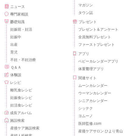
マガジン
ニュース
タウン誌
専門家相談
基礎知識
プレゼント
妊娠前・妊活
プレゼント＆アンケート
妊娠中
全員無料プレゼント
出産
ファーストプレゼント
育児
アプリ
不妊・不妊治療
ベビーカレンダーアプリ
Ｑ＆Ａ
体重管理アプリ
体験談
関連サイト
レシピ
ムーンカレンダー
離乳食レシピ
ウーマンカレンダー
妊娠食レシピ
シニアカレンダー
妊活食レシピ
シッテク
成長アルバム
ヨムーノ
施設検索
医師監修.com
産後ケア施設検索
産後ケアサロン ひより青山
産婦人科検索