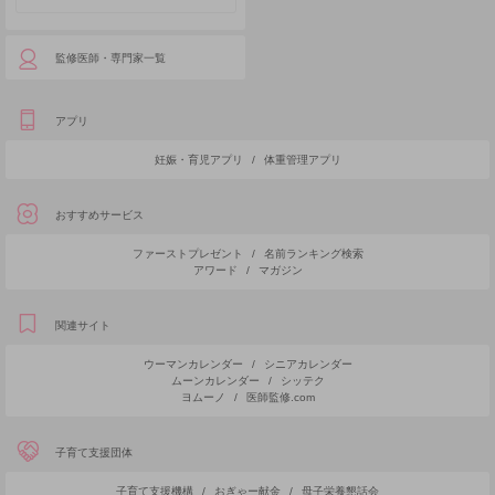
監修医師・専門家一覧
アプリ
妊娠・育児アプリ
/
体重管理アプリ
おすすめサービス
ファーストプレゼント
/
名前ランキング検索
アワード
/
マガジン
関連サイト
ウーマンカレンダー
/
シニアカレンダー
ムーンカレンダー
/
シッテク
ヨムーノ
/
医師監修.com
子育て支援団体
子育て支援機構
/
おぎゃー献金
/
母子栄養懇話会