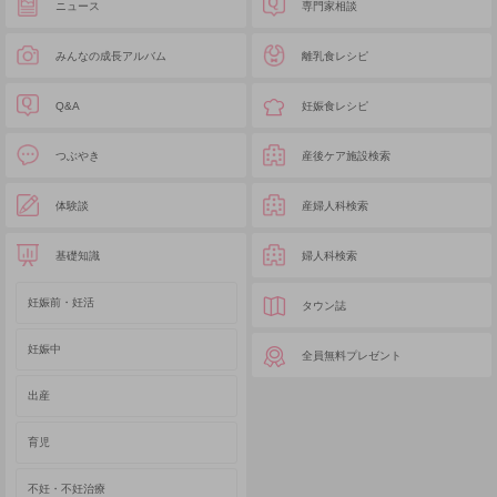
ニュース
専門家相談
みんなの成長アルバム
離乳食レシピ
Q&A
妊娠食レシピ
つぶやき
産後ケア施設検索
体験談
産婦人科検索
基礎知識
婦人科検索
妊娠前・妊活
タウン誌
妊娠中
全員無料プレゼント
出産
育児
不妊・不妊治療