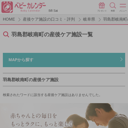
8/8 Sat
プレゼント
検索
メニュー
HOME
産後ケア施設の口コミ・評判
岐阜県
羽島郡岐南町
羽島郡岐南町の産後ケア施設一覧
MAPから探す
羽島郡岐南町の産後ケア施設
検索されたワードに該当する産後ケア施設はありませんでした。