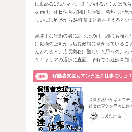
に勤める1児のママ。息子のはるとくんは保
を預け、休日保育の利用も頻繁。発熱した息
ついには解熱から24時間は登園を控えるとい
身勝手な行動の裏にあったのは、誰にも頼れ
は職場の上司から店長候補に挙がっているこ
んとなると、店長業務は難しいと思うのよね
とキャリアの選択に直面。それでも妊娠を知
保護者支援もアンタ達の仕事でしょ
連載
音喜多あいかはエステ
彼女は育休を早々に終
まえだ永吉