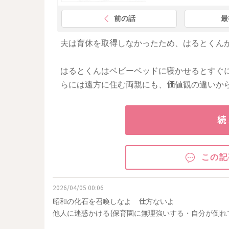
前の話
最
夫は育休を取得しなかったため、はるとくん
はるとくんはベビーベッドに寝かせるとすぐ
らには遠方に住む両親にも、価値観の違いか
続
この記
2026/04/05 00:06
昭和の化石を召喚しなよ 仕方ないよ
他人に迷惑かける(保育園に無理強いする・自分が倒れ