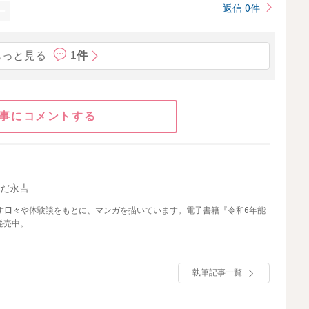
返信 0件
もっと見る
1件
事にコメントする
えだ永吉
らす日々や体験談をもとに、マンガを描いています。電子書籍『令和6年能
発売中。
執筆記事一覧