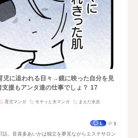
育児に追われる日々→鏡に映った自分を見
者支援もアンタ達の仕事でしょ？ 17
育児マンガ
モヤッと夫マンガ
まえだ永吉
1
5
7話。音喜多あいかは独立を夢見ながらエステサロン