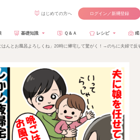
ログイン／新規登録
はじめての方へ
談
基礎知識
Ｑ＆Ａ
レシピ
成
ごはんとお風呂よろしくね」20時に帰宅して驚がく！→のちに夫婦で反