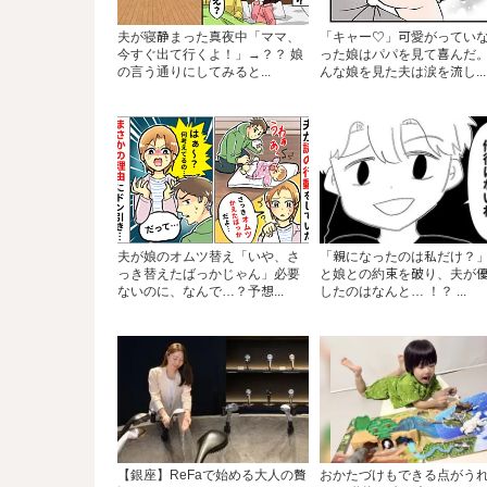
夫が寝静まった真夜中「ママ、
「キャー♡」可愛がってい
今すぐ出て行くよ！」→？？ 娘
った娘はパパを見て喜んだ
の言う通りにしてみると...
んな娘を見た夫は涙を流し...
夫が娘のオムツ替え「いや、さ
「親になったのは私だけ？
っき替えたばっかじゃん」必要
と娘との約束を破り、夫が
ないのに、なんで…？予想...
したのはなんと… ！？ ...
【銀座】ReFaで始める大人の贅
おかたづけもできる点がう