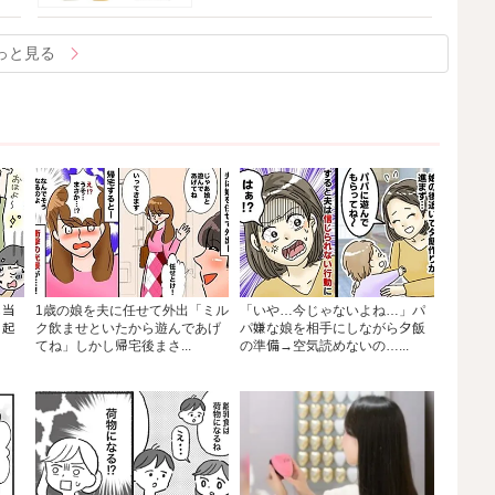
っと見る
も当
1歳の娘を夫に任せて外出「ミル
「いや…今じゃないよね…」パ
り起
ク飲ませといたから遊んであげ
パ嫌な娘を相手にしながら夕飯
てね」しかし帰宅後まさ...
の準備→空気読めないの…...