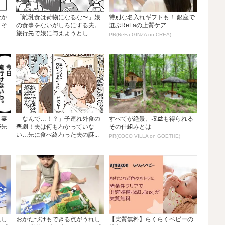
なか
「離乳食は荷物になるな〜」娘
特別な名入れギフトも！ 銀座で
。そ
の食事をないがしろにする夫。
選ぶReFaの上質ケア
旅行先で娘に与えようとし...
PR(ReFa GINZA on CREA)
」妻
「なんで…！？」子連れ外食の
すべてが絶景、収益も得られる
優先
悲劇！夫は何もわかっていな
その仕組みとは
い…先に食べ終わった夫の謎...
PR(COCO VILLA on GOETHE)
れし
おかたづけもできる点がうれし
【実質無料】らくらくベビーの