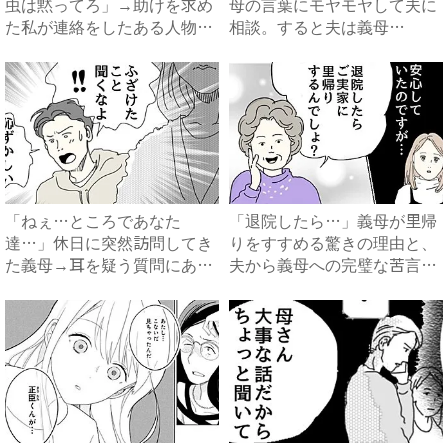
虫は黙ってろ」→助けを求め
母の言葉にモヤモヤして夫に
た私が連絡をしたある人物と
相談。すると夫は義母
は...
に…！？...
「ねぇ…ところであなた
「退院したら…」義母が里帰
達…」休日に突然訪問してき
りをすすめる驚きの理由と、
た義母→耳を疑う質問にあ
夫から義母への完璧な苦言
然…！ ...
#...