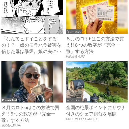
Promoted
「なんてヒドイことをする
８月のロト6はこの方法で買
の！？」娘のモラハラ被害を
え!!６つの数字が『完全一
信じた母は暴走。娘の夫に電
致』する方法
話を...
株式会社MURA
Promoted
Promoted
８月のロト6はこの方法で買
全国の絶景ポイントにサウナ
え!!６つの数字が『完全一
付きのシェア別荘を展開
致』する方法
COCO VILLA on GOETHE
株式会社MURA