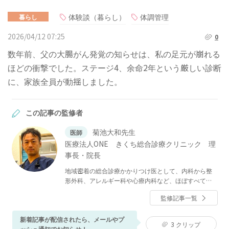
体験談（暮らし）
体調管理
暮らし
2026/04/12 07:25
0
数年前、父の大腸がん発覚の知らせは、私の足元が崩れる
ほどの衝撃でした。ステージ4、余命2年という厳しい診断
に、家族全員が動揺しました。
この記事の監修者
菊池大和先生
医師
医療法人ONE きくち総合診療クリニック 理
事長・院長
地域密着の総合診療かかりつけ医として、内科から整
形外科、アレルギー科や心療内科など、ほぼすべての
診療科目を扱っている。日本の医療体制や課題につい
監修記事一覧
ての書籍出版もしており、地上波メディアにも出演
中。
新着記事が配信されたら、メールやプ
3
クリップ
ッシュ通知でお知らせ！