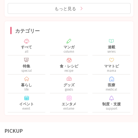
もっと見る
カテゴリー
すべて
マンガ
連載
all
column
series
特集
食・レシピ
ママトピ
special
recipe
mama
暮らし
グッズ
医療
life
goods
medical
イベント
エンタメ
制度・支援
event
entame
support
PICKUP