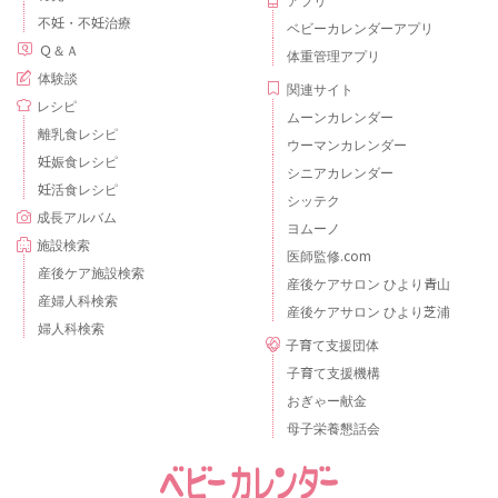
不妊・不妊治療
ベビーカレンダーアプリ
Ｑ＆Ａ
体重管理アプリ
体験談
関連サイト
レシピ
ムーンカレンダー
離乳食レシピ
ウーマンカレンダー
妊娠食レシピ
シニアカレンダー
妊活食レシピ
シッテク
成長アルバム
ヨムーノ
施設検索
医師監修.com
産後ケア施設検索
産後ケアサロン ひより青山
産婦人科検索
産後ケアサロン ひより芝浦
婦人科検索
子育て支援団体
子育て支援機構
おぎゃー献金
母子栄養懇話会