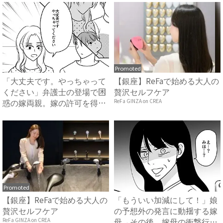
Promoted
「大丈夫です。やっちゃって
【銀座】ReFaで始める大人の
ください」弁護士の登場で困
贅沢セルフケア
惑の嫁両親。嫁の許可を得た
ReFa GINZA on CREA
母...
Promoted
【銀座】ReFaで始める大人の
「もういい加減にして！」娘
贅沢セルフケア
の予想外の発言に動揺する嫁
母→その後、嫁母の衝撃行動
ReFa GINZA on CREA