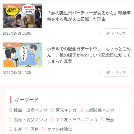
暮らし
「妹の誕生日パーティーがあるから」転勤準
備をする私が夫に幻滅した理由
2026/08/08 15:05
クリップ
暮らし
ホテルでの記念日デート中。「ちょっとごめ
ん…」彼の様子がおかしい？記念日に知って
しまった真実
2026/08/08 14:35
クリップ
キーワード
妊娠・出産マンガ
育児マンガ
夫婦関係マンガ
義母・義父マンガ
ママ友トラブルマンガ
妊娠
出産
医療
ママの体験談