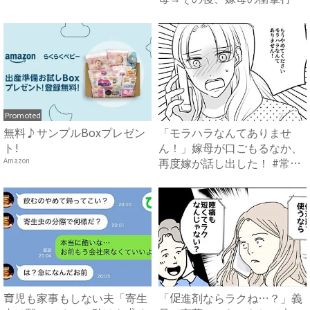
で...
Promoted
無料♪サンプルBoxプレゼン
「モラハラなんてありませ
ト!
ん！」嫁母が口ごもるなか、
再度嫁が話し出した！ #常識
Amazon
知...
育児も家事もしない夫「寄生
「促進剤ならラクね…？」義