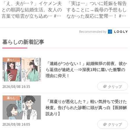
「え、夫が…？」イケメン夫
「実は…」ついに妊娠を報告
との順調な結婚生活。友人の
することに→義母の予想もし
言葉で暗雲が立ち込め… #
なかった反応に驚愕…！ #
サ...
早...
Recommended by
暮らしの新着記事
暮らし
「連絡がつかない！」結婚挨拶の前夜、彼か
ら返信が途絶え…⇒深夜1時に届いた衝撃の
理由に仰天！
2026/08/08 16:35
クリップ
暮らし
「肩凝りが悪化した？」軽い気持ちで受けた
検査。告げられた診断に頭が真っ白【医師解
説あり】
2026/08/08 16:05
クリップ