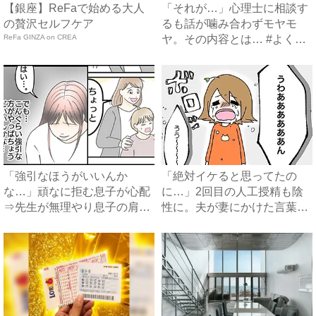
【銀座】ReFaで始める大人
「それが…」心理士に相談す
の贅沢セルフケア
るも話が噛み合わずモヤモ
ReFa GINZA on CREA
ヤ。その内容とは… #よく泣
く...
「強引なほうがいいんか
「絶対イケると思ってたの
な…」頑なに拒む息子が心配
に…」2回目の人工授精も陰
⇒先生が無理やり息子の肩を
性に。夫が妻にかけた言葉に
抱き、...
涙 ...