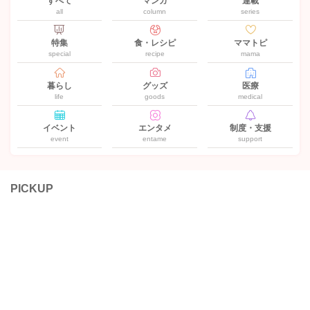
すべて
マンガ
連載
all
column
series
特集
食・レシピ
ママトピ
special
recipe
mama
暮らし
グッズ
医療
life
goods
medical
イベント
エンタメ
制度・支援
event
entame
support
PICKUP