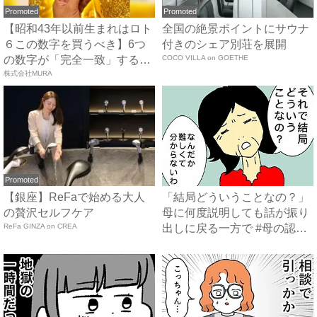
Promoted
Promoted
【昭和43年以前生まれはロト
全国の絶景ポイントにサウナ
６この数字を買うべき】6つ
付きのシェア別荘を展開
の数字が「完全一致」する
COCO VILLA on GOETHE
方...
株式会社MURA
Promoted
【銀座】ReFaで始める大人
「結局どういうことなの？」
の贅沢セルフケア
母に何度説明しても話が振り
ReFa GINZA on CREA
出しに戻る一方で #母の認
知...