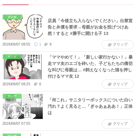
マンガ
店員「今後立ち入らないでください」出禁宣
告と弁償を要求→母親がお金を投げつけあ
然！すると #勝手に開ける子 13
2026/08/07 08:55
1
9
クリップ
「ママやめて！」「新しい家行かない！」暴
マンガ
走ママ友のエゴを砕いた、子どもたちの痛切
な叫びに母親は… #飼えなくなった猫を押し
付けるママ友 12
2026/08/07 08:25
6
クリップ
マンガ
「何これ」サニタリーボックスについた白い
汚れ？よく見ると…「ぎゃあぁああ！」正体
は
2026/08/07 07:55
クリップ
マンガ