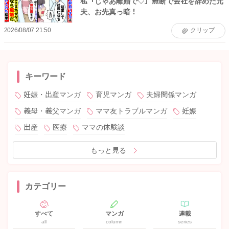
私「じゃあ離婚で♡」無断で会社を辞めた元
夫、お先真っ暗！
2026/08/07 21:50
クリップ
キーワード
妊娠・出産マンガ
育児マンガ
夫婦関係マンガ
義母・義父マンガ
ママ友トラブルマンガ
妊娠
出産
医療
ママの体験談
もっと見る
カテゴリー
すべて
マンガ
連載
all
column
series