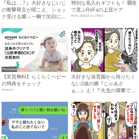
「私は…？」大好きなじいじ
特別な名入れギフトも！ 銀座
の衝撃発言が聞こえ、ショッ
で選ぶReFaの上質ケア
ク受ける娘→一瞬で笑顔に変
ReFa GINZA on CREA
え...
Promoted
【実質無料】らくらくベビー
大好きな保育園から帰りたく
の特典をチェック
ない2歳の娘「じゃあさ
Amazon
ぁ…」え！？先生の提案でス
ムーズ...