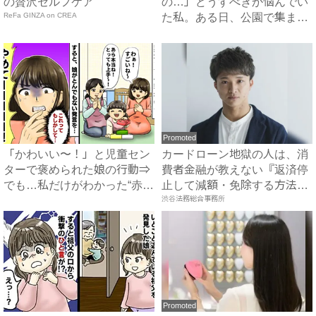
の贅沢セルフケア
の…」どうすべきか悩んでい
ReFa GINZA on CREA
た私。ある日、公園で集まる
と...
Promoted
「かわいい〜！」と児童セン
カードローン地獄の人は、消
ターで褒められた娘の行動⇒
費者金融が教えない『返済停
でも…私だけがわかった“赤
止して減額・免除する方法』
面...
で...
渋谷法務総合事務所
Promoted