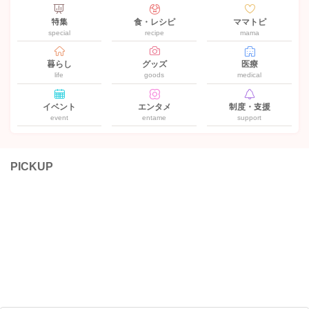
特集
食・レシピ
ママトピ
special
recipe
mama
暮らし
グッズ
医療
life
goods
medical
イベント
エンタメ
制度・支援
event
entame
support
PICKUP