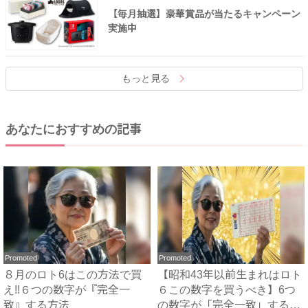
【毎月抽選】豪華賞品が当たるキャンペーン
実施中
もっと見る
あなたにおすすめの記事
Promoted
Promoted
８月のロト6はこの方法で買
【昭和43年以前生まれはロト
え!!６つの数字が『完全一
６この数字を買うべき】6つ
致』する方法
の数字が「完全一致」する