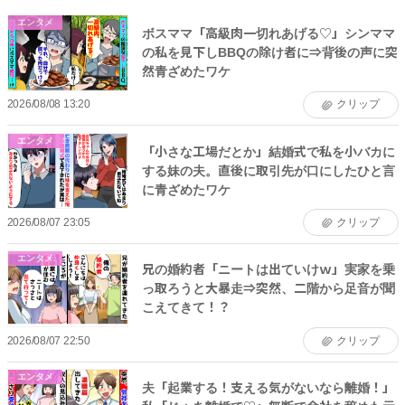
エンタメ
ボスママ「高級肉一切れあげる♡」シンママ
の私を見下しBBQの除け者に⇒背後の声に突
然青ざめたワケ
2026/08/08 13:20
クリップ
エンタメ
「小さな工場だとか」結婚式で私を小バカに
する妹の夫。直後に取引先が口にしたひと言
に青ざめたワケ
2026/08/07 23:05
クリップ
エンタメ
兄の婚約者「ニートは出ていけｗ」実家を乗
っ取ろうと大暴走⇒突然、二階から足音が聞
こえてきて！？
2026/08/07 22:50
クリップ
エンタメ
夫「起業する！支える気がないなら離婚！」