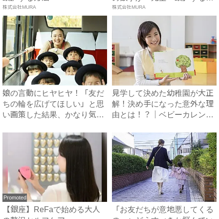
株式会社MURA
方...
株式会社MURA
娘の言動にヒヤヒヤ！「友だ
見学して決めた幼稚園が大正
ちの輪を広げてほしい」と思
解！決め手になった意外な理
い画策した結果、かなり気ま
由とは！？｜ベビーカレンダ
ず...
ー
Promoted
【銀座】ReFaで始める大人
「お友だちが意地悪してくる