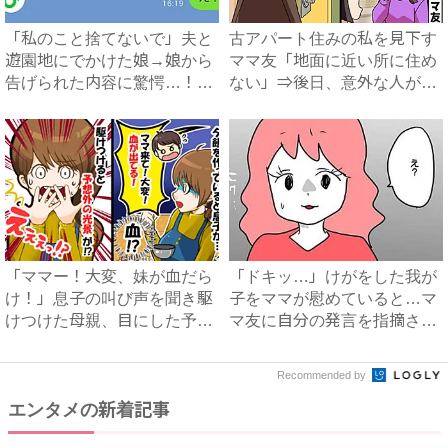
「私のこと捨てないで」夫と
古アパート住みの私を見下す
遊園地にでかけた娘→娘から
ママ友「地面に近い所に住め
告げられた内容に驚愕…！｜
ない」⇒後日、意外な人が引
ベ...
っ...
「ママー！大変、妹が血だら
「ドキッ…」けがをした我が
け！」息子の叫び声を聞き駆
子をママが慰めていると…マ
けつけた母親、目にした予想
マ友に自分の発言を指摘さ
外...
れ…...
Recommended by
エンタメの新着記事