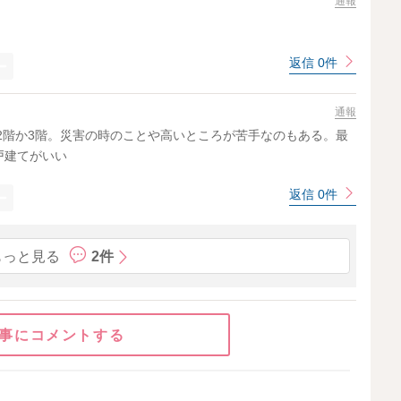
通報
返信 0件
通報
ら2階か3階。災害の時のことや高いところが苦手なのもある。最
戸建てがいい
返信 0件
もっと見る
2件
事にコメントする