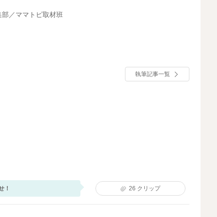
集部／ママトピ取材班
執筆記事一覧
せ！
26
クリップ