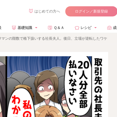
ログイン／新規登録
はじめての方へ
談
基礎知識
Ｑ＆Ａ
レシピ
成
ワマンの階数で格下扱いする社長夫人。後日、立場が逆転したワケ