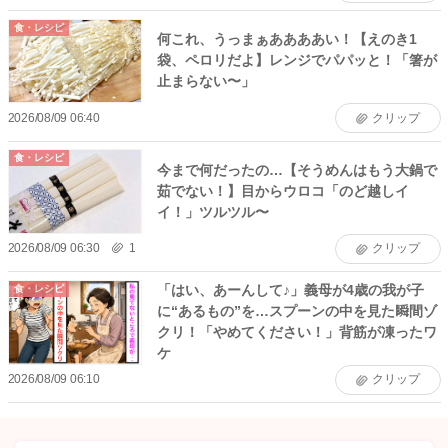
食・レシピ
何これ、うっまぁああああい！【えのき1
袋、ペロリだよ】レンジでパパッと！「箸が
止まらない〜」
2026/08/09 06:40
クリップ
食・レシピ
今まで何だったの…【そうめんはもう大鍋で
茹でない！】目からウロコ「のど越しイ
イ！」ツルツル〜
2026/08/09 06:30
1
クリップ
「はい、あーんして♪」義母が4歳の我が子
食・レシピ
に“あるもの”を…スプーンの中を見た瞬間ゾ
クリ！「やめてください！」背筋が凍ったワ
ケ
2026/08/09 06:10
クリップ