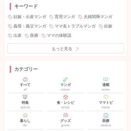
キーワード
妊娠・出産マンガ
育児マンガ
夫婦関係マンガ
義母・義父マンガ
ママ友トラブルマンガ
妊娠
出産
医療
ママの体験談
もっと見る
カテゴリー
すべて
マンガ
連載
all
column
series
特集
食・レシピ
ママトピ
special
recipe
mama
暮らし
グッズ
医療
life
goods
medical