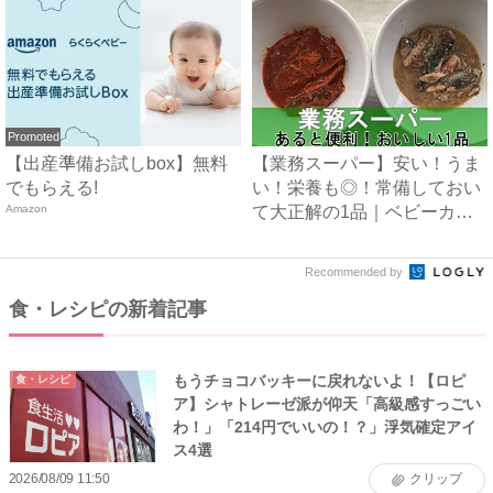
Promoted
【出産準備お試しbox】無料
【業務スーパー】安い！うま
でもらえる!
い！栄養も◎！常備しておい
Amazon
て大正解の1品｜ベビーカレ
ン...
Recommended by
食・レシピの新着記事
もうチョコバッキーに戻れないよ！【ロピ
食・レシピ
ア】シャトレーゼ派が仰天「高級感すっごい
わ！」「214円でいいの！？」浮気確定アイ
ス4選
2026/08/09 11:50
クリップ