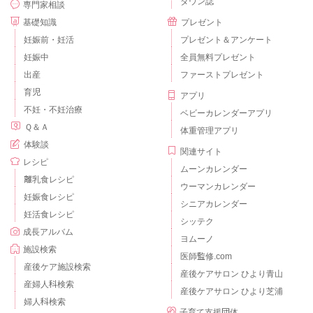
タウン誌
専門家相談
基礎知識
プレゼント
妊娠前・妊活
プレゼント＆アンケート
妊娠中
全員無料プレゼント
出産
ファーストプレゼント
育児
アプリ
不妊・不妊治療
ベビーカレンダーアプリ
Ｑ＆Ａ
体重管理アプリ
体験談
関連サイト
レシピ
ムーンカレンダー
離乳食レシピ
ウーマンカレンダー
妊娠食レシピ
シニアカレンダー
妊活食レシピ
シッテク
成長アルバム
ヨムーノ
施設検索
医師監修.com
産後ケア施設検索
産後ケアサロン ひより青山
産婦人科検索
産後ケアサロン ひより芝浦
婦人科検索
子育て支援団体