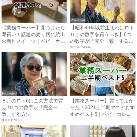
Promoted
【業務スーパー】見つけたら
【昭和43年以前生まれはロト
即買い！話題の売り切れ続出
６この数字を買うべき】6つ
の新作スイーツ｜ベビーカレ
の数字が「完全一致」する
ン...
方...
株式会社MURA
Promoted
８月のロト6はこの方法で買
【業務スーパー】買ってよか
え!!６つの数字が『完全一
った！2021上半期マニアおす
致』する方法
すめベスト5｜ベビーカレ...
株式会社MURA