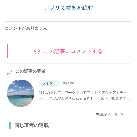
アプリで続きを読む
コメントがありません
この記事にコメントする
この記事の著者
ayana
ライター
はじめまして。ワークマンでアウトドアウェアをチェ
ックするのが大好きなayanaです！元スタバ店員で今で
も週4でスタバに通っているほど、スタバの沼にハマっ
ています。インスタチェックが趣味で、100均や収納の
執筆記事一覧
情報は欠かさずチェックしているので、くらしに役立
つ情報についても自信があります！ わたしの記事で
同じ著者の連載
は、「これは絶対紹介したい！」「実践したい！」と
思った情報を選りすぐって紹介しています。