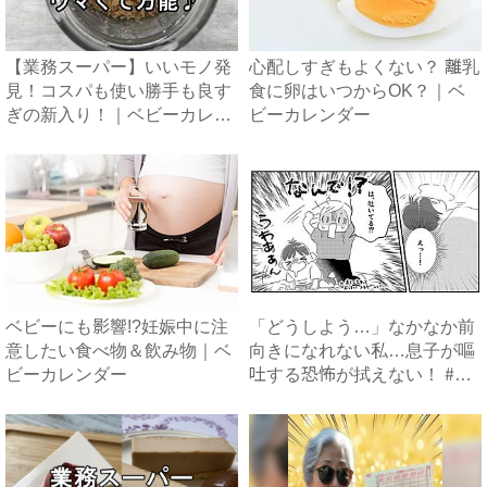
【業務スーパー】いいモノ発
心配しすぎもよくない？ 離乳
見！コスパも使い勝手も良す
食に卵はいつからOK？｜ベ
ぎの新入り！｜ベビーカレン
ビーカレンダー
ダ...
ベビーにも影響!?妊娠中に注
「どうしよう…」なかなか前
意したい食べ物＆飲み物｜ベ
向きになれない私…息子が嘔
ビーカレンダー
吐する恐怖が拭えない！ #
離...