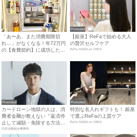
Promoted
「あ〜あ、また消費期限切
【銀座】ReFaで始める大人
れ…」がなくなる！年72万円
の贅沢セルフケア
の【食費節約】に成功した冷
ReFa GINZA on CREA
蔵...
Promoted
Promoted
カードローン地獄の人は、消
特別な名入れギフトも！ 銀座
費者金融が教えない『返済停
で選ぶReFaの上質ケア
止して減額・免除する方法』
ReFa GINZA on CREA
で...
渋谷法務総合事務所