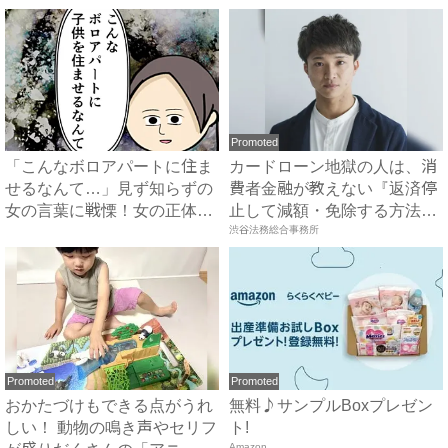
Promoted
「こんなボロアパートに住ま
カードローン地獄の人は、消
せるなんて…」見ず知らずの
費者金融が教えない『返済停
女の言葉に戦慄！女の正体
止して減額・免除する方法』
は？...
で...
渋谷法務総合事務所
Promoted
Promoted
おかたづけもできる点がうれ
無料♪サンプルBoxプレゼン
しい！ 動物の鳴き声やセリフ
ト!
Amazon