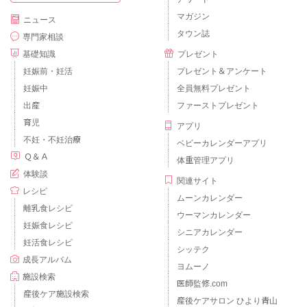
マガジン
ニュース
タウン誌
専門家相談
基礎知識
プレゼント
妊娠前・妊活
プレゼント＆アンケート
妊娠中
全員無料プレゼント
出産
ファーストプレゼント
育児
アプリ
不妊・不妊治療
ベビーカレンダーアプリ
Ｑ＆Ａ
体重管理アプリ
体験談
関連サイト
レシピ
ムーンカレンダー
離乳食レシピ
ウーマンカレンダー
妊娠食レシピ
シニアカレンダー
妊活食レシピ
シッテク
成長アルバム
ヨムーノ
施設検索
医師監修.com
産後ケア施設検索
産後ケアサロン ひより青山