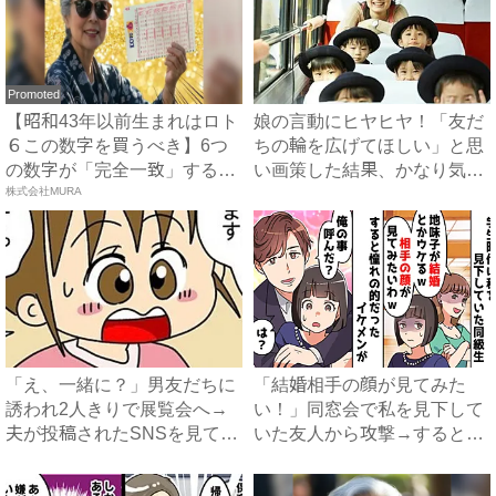
Promoted
【昭和43年以前生まれはロト
娘の言動にヒヤヒヤ！「友だ
６この数字を買うべき】6つ
ちの輪を広げてほしい」と思
の数字が「完全一致」する
い画策した結果、かなり気ま
方...
株式会社MURA
ず...
「え、一緒に？」男友だちに
「結婚相手の顔が見てみた
誘われ2人きりで展覧会へ→
い！」同窓会で私を見下して
夫が投稿されたSNSを見て
いた友人から攻撃→すると全
ま...
女子...