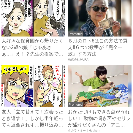
Promoted
大好きな保育園から帰りたく
８月のロト6はこの方法で買
ない2歳の娘「じゃあさ
え!!６つの数字が『完全一
ぁ…」え！？先生の提案でス
致』する方法
ムーズ...
株式会社MURA
Promoted
友人「立て替えて！次会った
おかたづけもできる点がうれ
とき返す！」しかし半年経っ
しい！ 動物の鳴き声やセリフ
ても返金されず…振り込み先
が盛りだくさんの「アニ
を...
ア ...
タカラトミー｜Hugkum