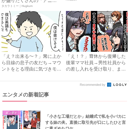
が盛りだくさんの「アニ
ア ...
タカラトミー｜Hugkum
「え？出来る〜？」常に上か
「え！？」育休から復帰した
ら目線の息子の友だち→マウ
後輩ママ社員→男性社員から
ントをとる理由に気づきモヤ
の差し入れを受け取り、まさ
モ...
か...
Recommended by
エンタメの新着記事
エンタメ
「小さな工場だとか」結婚式で私を小バカに
する妹の夫。直後に取引先が口にしたひと言
に青ざめたワケ