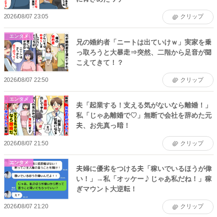
2026/08/07 23:05
クリップ
エンタメ
兄の婚約者「ニートは出ていけｗ」実家を乗
っ取ろうと大暴走⇒突然、二階から足音が聞
こえてきて！？
2026/08/07 22:50
クリップ
エンタメ
夫「起業する！支える気がないなら離婚！」
私「じゃあ離婚で♡」無断で会社を辞めた元
夫、お先真っ暗！
2026/08/07 21:50
クリップ
エンタメ
夫婦に優劣をつける夫「稼いでいるほうが偉
い！」→私「オッケー♪じゃあ私だね！」稼
ぎマウント大逆転！
2026/08/07 21:20
クリップ