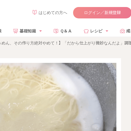
ログイン／新規登録
はじめての方へ
談
基礎知識
Ｑ＆Ａ
レシピ
成
うめん、その作り方絶対やめて！】「だから仕上がり微妙なんだよ」調