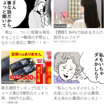
Promoted
「実は…」ついに妊娠を報告
【銀座】ReFaで始める大人の
することに→義母の予想もし
贅沢セルフケア
なかった反応に驚愕…！ #
ReFa GINZA on CREA
早...
Promoted
楽天週間ランキング1位！シ
「私もいちゃダメかしら？」
リーズ累計3億包のスッキリ
出産に立ち会いたがる義母。
茶。380円でお試し
夫も呆れた義母のホンネと
は…...
ハーブ健康本舗