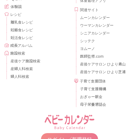
体重管理アプリ
体験談
関連サイト
レシピ
ムーンカレンダー
離乳食レシピ
ウーマンカレンダー
妊娠食レシピ
シニアカレンダー
妊活食レシピ
シッテク
成長アルバム
ヨムーノ
施設検索
医師監修.com
産後ケア施設検索
産後ケアサロン ひより青山
産婦人科検索
産後ケアサロン ひより芝浦
婦人科検索
子育て支援団体
子育て支援機構
おぎゃー献金
母子栄養懇話会