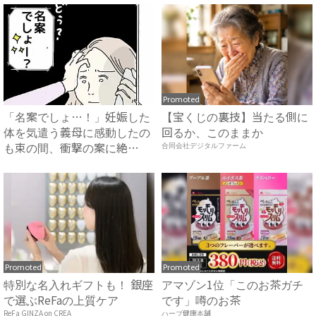
Promoted
「名案でしょ…！」妊娠した
【宝くじの裏技】当たる側に
体を気遣う義母に感動したの
回るか、このままか
も束の間、衝撃の案に絶
合同会社デジタルファーム
句…！...
Promoted
Promoted
特別な名入れギフトも！ 銀座
アマゾン1位「このお茶ガチ
で選ぶReFaの上質ケア
です」噂のお茶
ReFa GINZA on CREA
ハーブ健康本舗