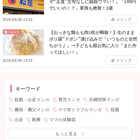
ぞ“王道”文句なしに超超ウマい！」「180円
でいいの！？」家族も絶賛！2選
2026/08/06 19:30
クリップ
【おっきな鶏もも肉1枚が瞬殺！】生のまま
食・レシピ
ポリ袋"ドボン"漬け込みで「いつものと全然
ちがう♪」→子どもも超お気に入り「また作
ってほしい！」
2026/08/06 18:50
クリップ
キーワード
妊娠・出産マンガ
育児マンガ
夫婦関係マンガ
義母・義父マンガ
ママ友トラブルマンガ
妊娠
出産
医療
ママの体験談
もっと見る