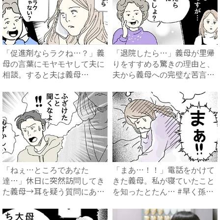
「促進剤ならラクね…？」義
「退院したら…」義母が里帰
母の言葉にモヤモヤして夫に
りをすすめる驚きの理由と、
相談。すると夫は義母
夫から義母への完璧な苦言
に…！？...
#...
「ねぇ…ところであなた
「まあ…！！」電話をかけて
達…」休日に突然訪問してき
きた義母。私が寝ていたこと
た義母→耳を疑う質問にあ
を知ったとたん… #早く孫
然…！ ...
が...