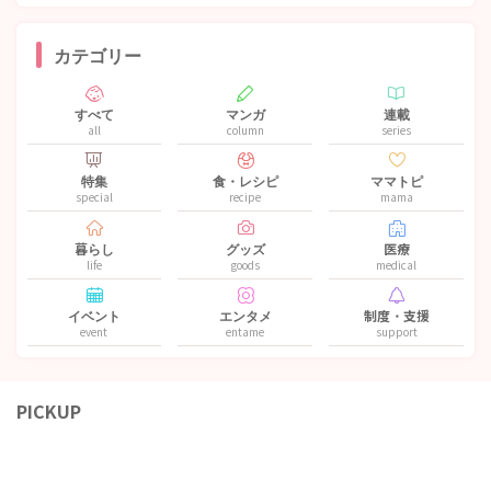
カテゴリー
すべて
マンガ
連載
all
column
series
特集
食・レシピ
ママトピ
special
recipe
mama
暮らし
グッズ
医療
life
goods
medical
イベント
エンタメ
制度・支援
event
entame
support
PICKUP