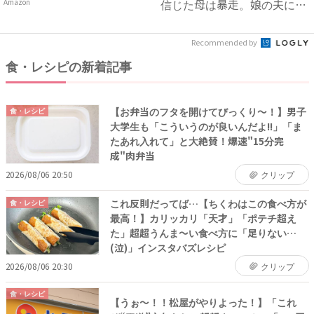
信じた母は暴走。娘の夫に電
Amazon
話を...
Recommended by
食・レシピの新着記事
【お弁当のフタを開けてびっくり〜！】男子
食・レシピ
大学生も「こういうのが良いんだよ!!」「ま
たあれ入れて」と大絶賛！爆速"15分完
成"肉弁当
2026/08/06 20:50
クリップ
これ反則だってば…【ちくわはこの食べ方が
食・レシピ
最高！】カリッカリ「天才」「ポテチ超え
た」超超うんま〜い食べ方に「足りない…
(泣)」インスタバズレシピ
2026/08/06 20:30
クリップ
食・レシピ
【うぉ〜！！松屋がやりよった！】「これ