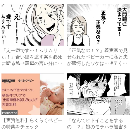
「えー嫌です…！ムリムリ
「正気なの！？」義実家で見
ぃ！」合い鍵を渡す案を必死
せられたベビーカーに私と夫
に断る私→義母の言い分にあ
が驚愕したワケは… #早く
然…...
孫...
Promoted
【実質無料】らくらくベビー
「なんてヒドイことをする
の特典をチェック
の！？」娘のモラハラ被害を