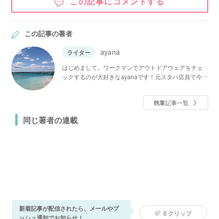
この記事にコメントする
この記事の著者
ayana
ライター
はじめまして。ワークマンでアウトドアウェアをチェ
ックするのが大好きなayanaです！元スタバ店員で今で
も週4でスタバに通っているほど、スタバの沼にハマっ
ています。インスタチェックが趣味で、100均や収納の
執筆記事一覧
情報は欠かさずチェックしているので、くらしに役立
つ情報についても自信があります！ わたしの記事で
同じ著者の連載
は、「これは絶対紹介したい！」「実践したい！」と
思った情報を選りすぐって紹介しています。
新着記事が配信されたら、メールやプ
0
クリップ
ッシュ通知でお知らせ！