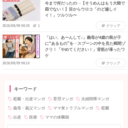
今まで何だったの…【そうめんはもう大鍋で
茹でない！】目からウロコ「のど越しイ
イ！」ツルツル〜
2026/08/09 06:30
1
クリップ
「はい、あーんして♪」義母が4歳の我が子
食・レシピ
に“あるもの”を…スプーンの中を見た瞬間ゾ
クリ！「やめてください！」背筋が凍ったワ
ケ
2026/08/09 06:10
クリップ
キーワード
妊娠・出産マンガ
育児マンガ
夫婦関係マンガ
義母・義父マンガ
ママ友トラブルマンガ
妊娠
出産
医療
ママの体験談