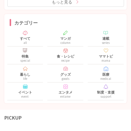
もっと見る
カテゴリー
すべて
マンガ
連載
all
column
series
特集
食・レシピ
ママトピ
special
recipe
mama
暮らし
グッズ
医療
life
goods
medical
イベント
エンタメ
制度・支援
event
entame
support
PICKUP