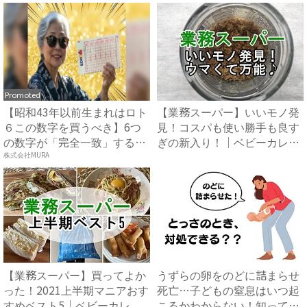
Promoted
【昭和43年以前生まれはロト
【業務スーパー】いいモノ発
６この数字を買うべき】6つ
見！コスパも使い勝手も良す
の数字が「完全一致」する
ぎの新入り！｜ベビーカレン
方...
ダ...
株式会社MURA
【業務スーパー】買ってよか
うずらの卵をのどに詰まらせ
った！2021上半期マニアおす
死亡…子どもの窒息はいつ起
すめベスト5｜ベビーカレ...
こるかわからない！知ってお