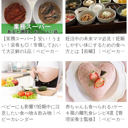
【業務スーパー】安い！うま
妊活中の未来ママ必見！妊娠
い！栄養も◎！常備しておい
しやすい体にするための食べ
て大正解の1品｜ベビーカレ
方とは【前編】｜ベビーカレ
ン...
ン...
ベビーにも影響!?妊娠中に注
赤ちゃんも食べられる♪ケー
意したい食べ物＆飲み物｜ベ
キ風の離乳食レシピ4選【管
ビーカレンダー
理栄養士監修】｜ベビーカレ
ン...