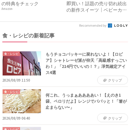
の特典をチェック
即買い！話題の売り切れ続出
の新作スイーツ｜ベビーカレ
Amazon
ン...
Recommended by
食・レシピの新着記事
もうチョコバッキーに戻れないよ！【ロピ
食・レシピ
ア】シャトレーゼ派が仰天「高級感すっごい
わ！」「214円でいいの！？」浮気確定アイ
ス4選
2026/08/09 11:50
クリップ
食・レシピ
何これ、うっまぁああああい！【えのき1
袋、ペロリだよ】レンジでパパッと！「箸が
止まらない〜」
2026/08/09 06:40
クリップ
食・レシピ