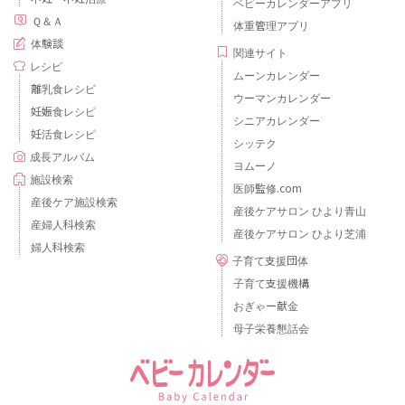
ベビーカレンダーアプリ
Ｑ＆Ａ
体重管理アプリ
体験談
関連サイト
レシピ
ムーンカレンダー
離乳食レシピ
ウーマンカレンダー
妊娠食レシピ
シニアカレンダー
妊活食レシピ
シッテク
成長アルバム
ヨムーノ
施設検索
医師監修.com
産後ケア施設検索
産後ケアサロン ひより青山
産婦人科検索
産後ケアサロン ひより芝浦
婦人科検索
子育て支援団体
子育て支援機構
おぎゃー献金
母子栄養懇話会