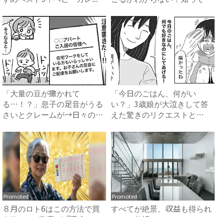
く...
「大量の豆が撒かれて
「今日のごはん、何がい
る…！？」息子の足音がうる
い？」3歳娘が大泣きして答
さいとクレームが→日々の嫌
えた驚きのリクエストと
がらせ、...
は？！ #...
Promoted
Promoted
８月のロト6はこの方法で買
すべてが絶景、収益も得られ