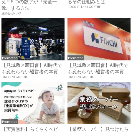
え!!６つの数字が『完全一
るその仕組みとは
致』する方法
COCO VILLA on GOETHE
株式会社MURA
Promoted
Promoted
【見城徹×藤田晋】AI時代で
【見城徹×藤田晋】AI時代で
も変わらない経営者の本質
も変わらない経営者の本質
FINCHI on GOETHE
FINCHI on GOETHE
Promoted
【実質無料】らくらくベビー
【業務スーパー】見つけたら