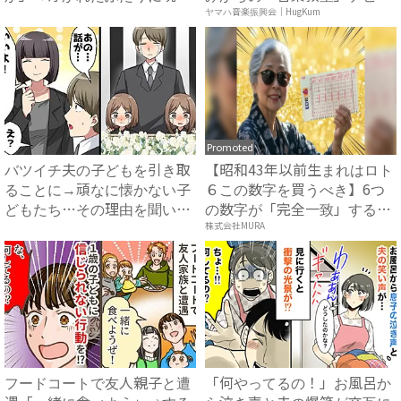
を...
ュ...
ヤマハ音楽振興会｜HugKum
Promoted
バツイチ夫の子どもを引き取
【昭和43年以前生まれはロト
ることに→頑なに懐かない子
６この数字を買うべき】6つ
どもたち…その理由を聞いて
の数字が「完全一致」する
怒...
方...
株式会社MURA
フードコートで友人親子と遭
「何やってるの！」お風呂か