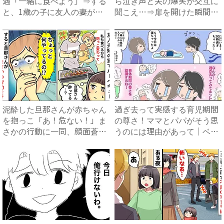
遇「一緒に食べよう」⇒する
ら泣き声と夫の爆笑が交互に
と、1歳の子に友人の妻が目
聞こえ…⇒扉を開けた瞬間、
を...
目...
泥酔した旦那さんが赤ちゃん
過ぎ去って実感する育児期間
を抱っこ「あ！危ない！」ま
の尊さ！ママとパパがそう思
さかの行動に一同、顔面蒼
うのには理由があって｜ベビ
白！...
ー...