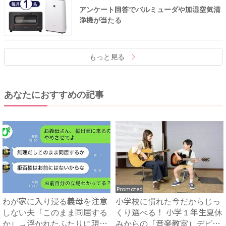
アンケート回答でバルミューダや加湿空気清
浄機が当たる
もっと見る
あなたにおすすめの記事
Promoted
わが家に入り浸る義母を注意
小学校に慣れた今だからじっ
しない夫「このまま同居する
くり選べる！ 小学１年生夏休
か」→浮かれたふたりに現実
みからの「音楽教室」デビ