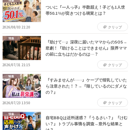
特集
ついに「一人っ子」半数超え！子ども1人世
帯50.1%が突きつける現実とは？
2026/08/03 21:20
クリップ
特集
「助けて…」深夜に届いたママからのSOS→
悲劇！「助けることはできません」限界ママ
の前に立ちはだかるのは…？
2026/07/31 21:15
クリップ
特集
「すみませんが……」ケープで授乳していた
ら注意された！？→「隠しているのにダメな
の？」
2026/07/23 13:50
クリップ
特集
自宅BBQは近所迷惑？「うるさい？」「けむ
い？」トラブル事情を調査→意外な結果と
は？