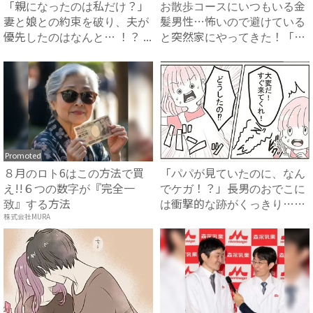
「親になったのは私だけ？」
お散歩コースにいつもいる金
妻と娘との約束を破り、夫が
髪男性…怖いので避けている
優先したのはなんと… ！？ ...
と突然家にやってきた！「私
に...
Promoted
８月のロト6はこの方法で買
「パパが見ていたのに、なん
え!!６つの数字が『完全一
でケガ！？」長男のおでこに
致』する方法
は衝撃的な跡がくっきり…！
家...
株式会社MURA