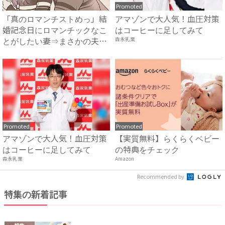
Promoted
「真のロマンチストめっ」結
アマゾンで大人気！血圧対策
婚記念日にロマンチックなこ
はコーヒーに足してみて
とがしたい妻⇒まさかの夫か
森永乳業
ら...
Promoted
Promoted
アマゾンで大人気！血圧対策
【実質無料】らくらくベビー
はコーヒーに足してみて
の特典をチェック
森永乳業
Amazon
Recommended by
特集の新着記事