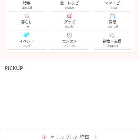
特集
食・レシピ
ママトピ
special
recipe
mama
暮らし
グッズ
医療
life
goods
medical
イベント
エンタメ
制度・支援
event
entame
support
PICKUP
クリップした記事