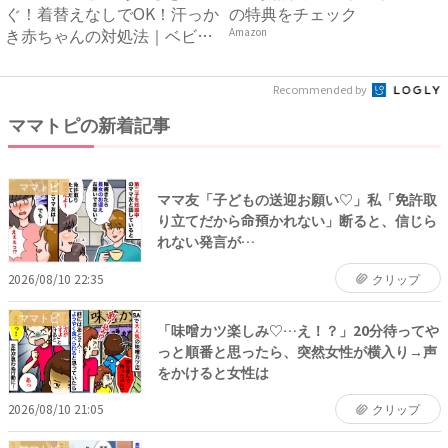
ぐ！着替えなしでOK！汗っか
の特典をチェック
き赤ちゃんの対処法｜ベビー
Amazon
カ...
Recommended by
ママトピの新着記事
ママトピ
ママ友「子どもの送迎お願い♡」私「免許取
り立てだから命預かれない」断ると、信じら
れない発言が…
2026/08/10 22:35
クリップ
ママトピ
「味噌カツ楽しみ♡…え！？」20分待ってや
っと順番と思ったら、突然女性が横入り→声
をかけると女性は
2026/08/10 21:05
クリップ