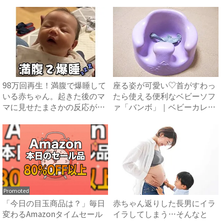
98万回再生！満腹で爆睡して
座る姿が可愛い♡首がすわっ
いる赤ちゃん。起きた後のマ
たら使える便利なベビーソフ
マに見せたまさかの反応が
ァ「バンボ」｜ベビーカレン
可...
ダ...
Promoted
「今日の目玉商品は？」毎日
赤ちゃん返りした長男にイラ
変わるAmazonタイムセール
イラしてしまう…そんなと