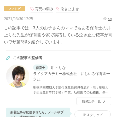
育児の悩み
泣き止ませ
ママトピ
2021/03/30 12:25
59
この記事では、3人のお子さんのママでもある保育士の井
上りな先生が保育園や家で実践している泣き止む確率が高
いワザ第3弾を紹介しています。
この記事の監修者
井上 りな
保育士
ライクアカデミー株式会社 にじいろ保育園一
之江
聖徳学園短期大学部付属教員保母養成所（現：聖徳大
学幼児教育専門学校）卒業。幼稚園での勤務後、保育
園で10年以上にわたり乳児の保育を担当。現在はにじ
監修記事一覧
いろ保育園一之江で、保育補助として0歳児の保育を担
当している。
新着記事が配信されたら、メールやプ
3
クリップ
ッシュ通知でお知らせ！