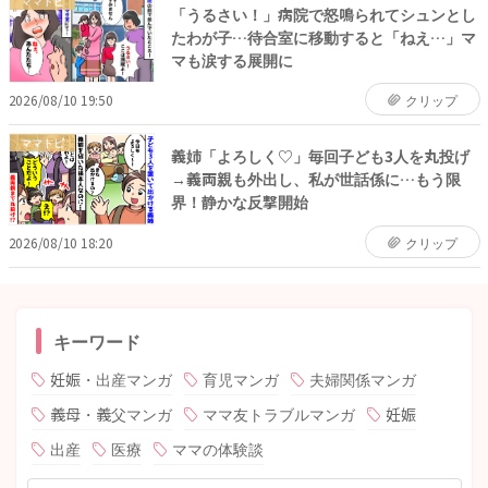
ママトピ
「うるさい！」病院で怒鳴られてシュンとし
たわが子…待合室に移動すると「ねえ…」マ
マも涙する展開に
2026/08/10 19:50
クリップ
ママトピ
義姉「よろしく♡」毎回子ども3人を丸投げ
→義両親も外出し、私が世話係に…もう限
界！静かな反撃開始
2026/08/10 18:20
クリップ
キーワード
妊娠・出産マンガ
育児マンガ
夫婦関係マンガ
義母・義父マンガ
ママ友トラブルマンガ
妊娠
出産
医療
ママの体験談