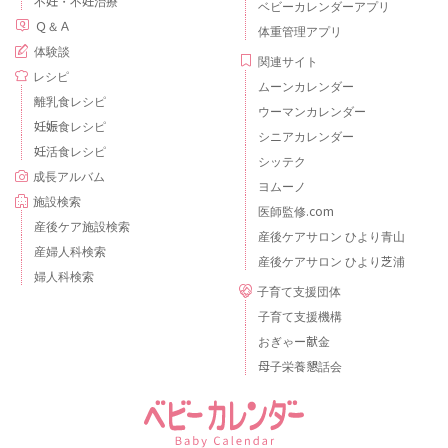
不妊・不妊治療
ベビーカレンダーアプリ
Ｑ＆Ａ
体重管理アプリ
体験談
関連サイト
レシピ
ムーンカレンダー
離乳食レシピ
ウーマンカレンダー
妊娠食レシピ
シニアカレンダー
妊活食レシピ
シッテク
成長アルバム
ヨムーノ
施設検索
医師監修.com
産後ケア施設検索
産後ケアサロン ひより青山
産婦人科検索
産後ケアサロン ひより芝浦
婦人科検索
子育て支援団体
子育て支援機構
おぎゃー献金
母子栄養懇話会