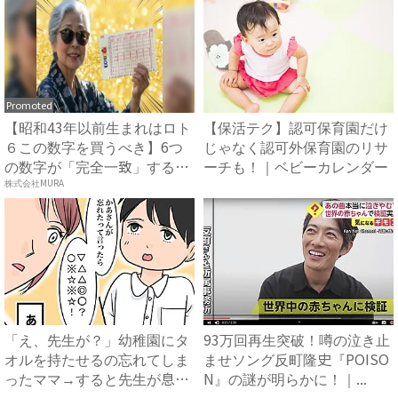
Promoted
【昭和43年以前生まれはロト
【保活テク】認可保育園だけ
６この数字を買うべき】6つ
じゃなく認可外保育園のリサ
の数字が「完全一致」する
ーチも！｜ベビーカレンダー
方...
株式会社MURA
「え、先生が？」幼稚園にタ
93万回再生突破！噂の泣き止
オルを持たせるの忘れてしま
ませソング反町隆史『POISO
ったママ→すると先生が息子
N』の謎が明らかに！｜...
に...