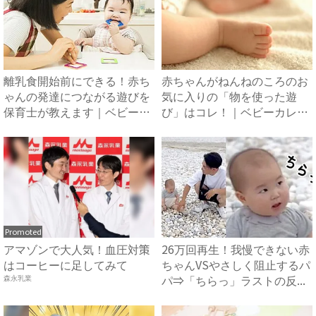
離乳食開始前にできる！赤ち
赤ちゃんがねんねのころのお
ゃんの発達につながる遊びを
気に入りの「物を使った遊
保育士が教えます｜ベビーカ
び」はコレ！｜ベビーカレン
レ...
ダー
Promoted
アマゾンで大人気！血圧対策
26万回再生！我慢できない赤
はコーヒーに足してみて
ちゃんVSやさしく阻止するパ
パ⇒「ちらっ」ラストの反...
森永乳業