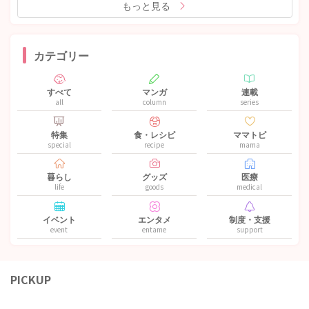
もっと見る
カテゴリー
すべて
マンガ
連載
all
column
series
特集
食・レシピ
ママトピ
special
recipe
mama
暮らし
グッズ
医療
life
goods
medical
イベント
エンタメ
制度・支援
event
entame
support
PICKUP