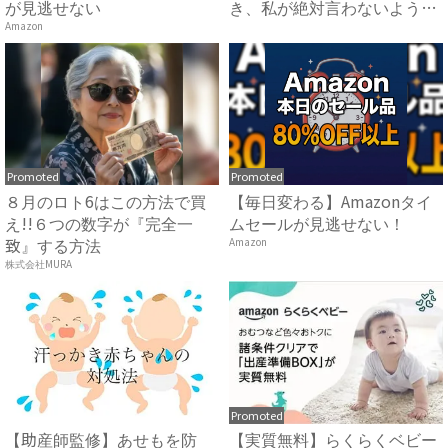
が見逃せない
き、私が絶対言わないように
して...
Amazon
Promoted
Promoted
８月のロト6はこの方法で買
【毎日変わる】Amazonタイ
え!!６つの数字が『完全一
ムセールが見逃せない！
致』する方法
Amazon
株式会社MURA
Promoted
【助産師監修】あせもを防
【実質無料】らくらくベビー