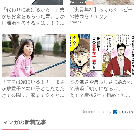
Promoted
「代わりにあげるから…」夫
【実質無料】らくらくベビー
からお金をもらった妻。しか
の特典をチェック
し離婚を考える夫は…！？
Amazon
#...
「ママは家にいるよ！」まさ
芯の強さや男らしさに惹かれ
か放置子？幼い子どもたちだ
て結婚「頼りになる♡」
けで公園…。家まで送ると、
え！？産後2年で初めて知っ
衝...
た、夫...
Recommended by
マンガの新着記事