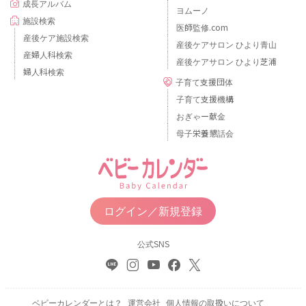
成長アルバム
ヨムーノ
施設検索
医師監修.com
産後ケア施設検索
産後ケアサロン ひより青山
産婦人科検索
産後ケアサロン ひより芝浦
婦人科検索
子育て支援団体
子育て支援機構
おぎゃー献金
母子栄養懇話会
ログイン／新規登録
公式SNS
ベビーカレンダーとは？
運営会社
個人情報の取扱いについて