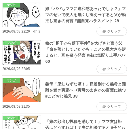
マンガ
娘「パパもママに違和感あったでしょ？」マ
マのせいで友人を無くし訴え→すると父が動
揺し驚きの発言 #無自覚ハラスメント 29
2026/08/08 22:20
3
クリップ
娘の"椅子から落下事件"を大げさと言う父
マンガ
「命を落としていたかも」ことの重大さを訴
えると、耳を疑う発言 #俺は気配り上手パパ
60
2026/08/08 22:05
クリップ
マンガ
義母「恩知らずな嫁！」孫差別する義母と距
離を置き実家へ→実母のまさかの言葉に絶句
#こどおじ義兄 38
2026/08/08 21:35
クリップ
マンガ
「娘の顔出し投稿を消して！」ママ友は拒
否…どうすれば！？夫に相談すると #子ども