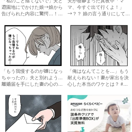
「私のこと捨てないで」夫と
夫が寝静まった真夜中「マ
遊園地にでかけた娘→娘から
マ、今すぐ出て行くよ！」
告げられた内容に驚愕…！｜
→？？ 娘の言う通りにしてみ
ベ...
ると...
「もう我慢するのが嫌になっ
「俺はなんてことを…」もう
ちゃったの」夫と別れよう…
耐えられない！妻が家出を決
離婚届を手にした妻の心のう
心した本当のワケとは？ #
ち...
僕...