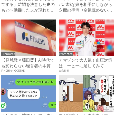
てする」離婚を決意した妻の
パパ嫌な娘を相手にしながら
もとへ動揺した夫が現れた！
夕飯の準備→空気読めない
娘...
の…...
Promoted
Promoted
【見城徹×藤田晋】AI時代で
アマゾンで大人気！血圧対策
も変わらない経営者の本質
はコーヒーに足してみて
FINCHI on GOETHE
森永乳業