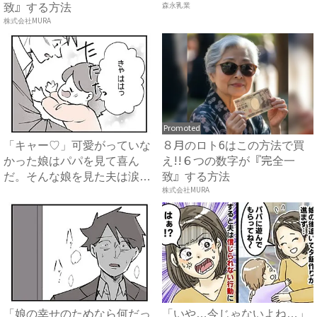
致』する方法
森永乳業
株式会社MURA
Promoted
「キャー♡」可愛がっていな
８月のロト6はこの方法で買
かった娘はパパを見て喜ん
え!!６つの数字が『完全一
だ。そんな娘を見た夫は涙を
致』する方法
流し...
株式会社MURA
「娘の幸せのためなら何だっ
「いや…今じゃないよね…」