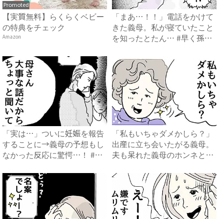
Promoted
【実質無料】らくらくベビー
「まあ…！！」電話をかけて
の特典をチェック
きた義母。私が寝ていたこと
Amazon
を知ったとたん… #早く孫
が...
「実は…」ついに妊娠を報告
「私もいちゃダメかしら？」
することに→義母の予想もし
出産に立ち会いたがる義母。
なかった反応に驚愕…！ #
夫も呆れた義母のホンネと
早...
は…...