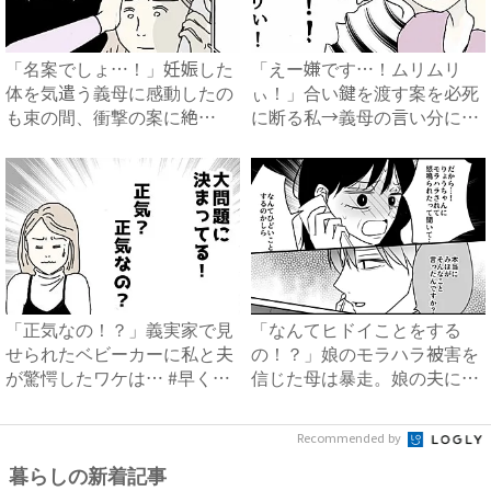
「名案でしょ…！」妊娠した
「えー嫌です…！ムリムリ
体を気遣う義母に感動したの
ぃ！」合い鍵を渡す案を必死
も束の間、衝撃の案に絶
に断る私→義母の言い分にあ
句…！...
然…...
「正気なの！？」義実家で見
「なんてヒドイことをする
せられたベビーカーに私と夫
の！？」娘のモラハラ被害を
が驚愕したワケは… #早く
信じた母は暴走。娘の夫に電
孫...
話を...
Recommended by
暮らしの新着記事