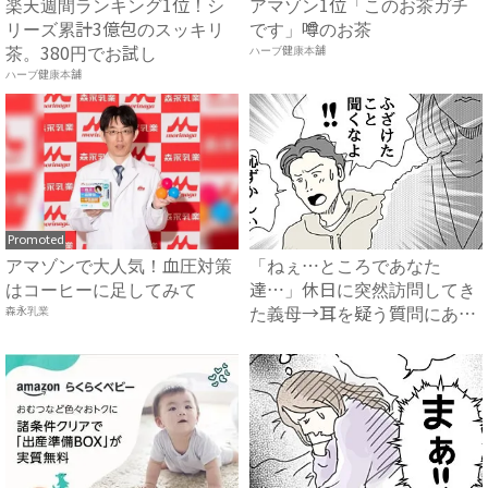
楽天週間ランキング1位！シ
アマゾン1位「このお茶ガチ
リーズ累計3億包のスッキリ
です」噂のお茶
茶。380円でお試し
ハーブ健康本舗
ハーブ健康本舗
Promoted
アマゾンで大人気！血圧対策
「ねぇ…ところであなた
はコーヒーに足してみて
達…」休日に突然訪問してき
森永乳業
た義母→耳を疑う質問にあ
然…！ ...