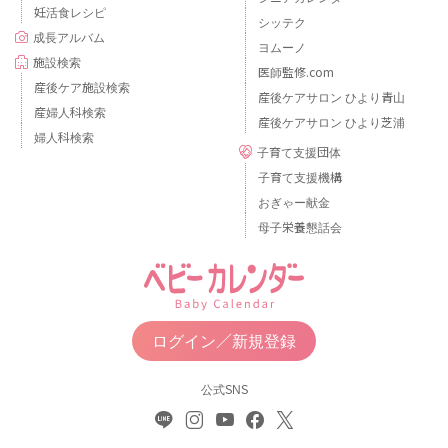
妊活食レシピ
シッテク
成長アルバム
ヨムーノ
施設検索
医師監修.com
産後ケア施設検索
産後ケアサロン ひより青山
産婦人科検索
産後ケアサロン ひより芝浦
婦人科検索
子育て支援団体
子育て支援機構
おぎゃー献金
母子栄養懇話会
ログイン／新規登録
公式SNS