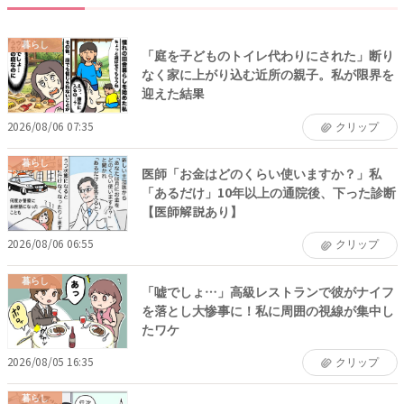
暮らし
「庭を子どものトイレ代わりにされた」断り
なく家に上がり込む近所の親子。私が限界を
迎えた結果
2026/08/06 07:35
クリップ
暮らし
医師「お金はどのくらい使いますか？」私
「あるだけ」10年以上の通院後、下った診断
【医師解説あり】
2026/08/06 06:55
クリップ
暮らし
「嘘でしょ…」高級レストランで彼がナイフ
を落とし大惨事に！私に周囲の視線が集中し
たワケ
2026/08/05 16:35
クリップ
暮らし