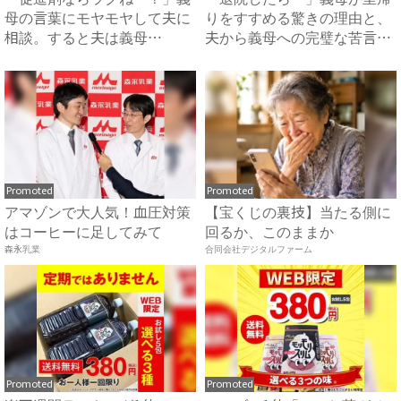
母の言葉にモヤモヤして夫に
りをすすめる驚きの理由と、
相談。すると夫は義母
夫から義母への完璧な苦言
に…！？...
#...
Promoted
Promoted
アマゾンで大人気！血圧対策
【宝くじの裏技】当たる側に
はコーヒーに足してみて
回るか、このままか
森永乳業
合同会社デジタルファーム
Promoted
Promoted