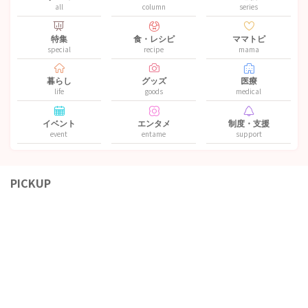
all
column
series
特集
食・レシピ
ママトピ
special
recipe
mama
暮らし
グッズ
医療
life
goods
medical
イベント
エンタメ
制度・支援
event
entame
support
PICKUP