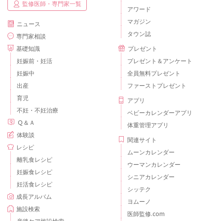
監修医師・専門家一覧
アワード
マガジン
ニュース
タウン誌
専門家相談
基礎知識
プレゼント
妊娠前・妊活
プレゼント＆アンケート
妊娠中
全員無料プレゼント
出産
ファーストプレゼント
育児
アプリ
不妊・不妊治療
ベビーカレンダーアプリ
Ｑ＆Ａ
体重管理アプリ
体験談
関連サイト
レシピ
ムーンカレンダー
離乳食レシピ
ウーマンカレンダー
妊娠食レシピ
シニアカレンダー
妊活食レシピ
シッテク
成長アルバム
ヨムーノ
施設検索
医師監修.com
産後ケア施設検索