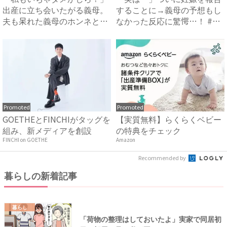
出産に立ち会いたがる義母。
することに→義母の予想もし
夫も呆れた義母のホンネと
なかった反応に驚愕…！ #
は…...
早...
Promoted
Promoted
GOETHEとFINCHIがタッグを
【実質無料】らくらくベビー
組み、新メディアを創設
の特典をチェック
FINCHI on GOETHE
Amazon
Recommended by
暮らしの新着記事
暮らし
「荷物の整理はしておいたよ」実家で同居初