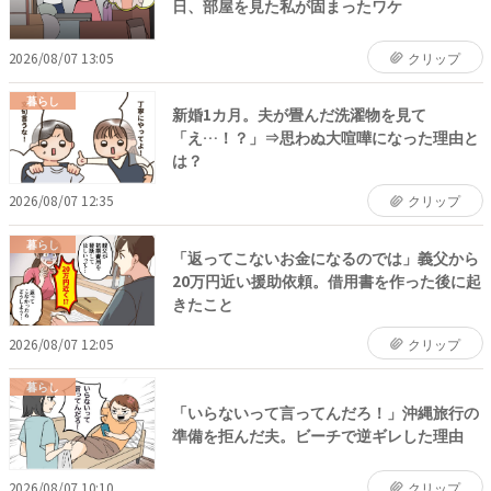
日、部屋を見た私が固まったワケ
2026/08/07 13:05
クリップ
暮らし
新婚1カ月。夫が畳んだ洗濯物を見て
「え…！？」⇒思わぬ大喧嘩になった理由と
は？
2026/08/07 12:35
クリップ
暮らし
「返ってこないお金になるのでは」義父から
20万円近い援助依頼。借用書を作った後に起
きたこと
2026/08/07 12:05
クリップ
暮らし
「いらないって言ってんだろ！」沖縄旅行の
準備を拒んだ夫。ビーチで逆ギレした理由
2026/08/07 10:10
クリップ