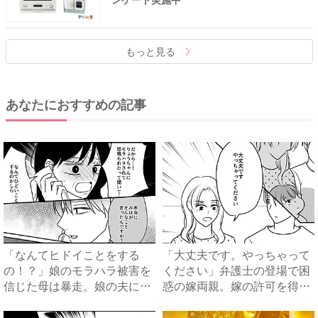
もっと見る
あなたにおすすめの記事
「なんてヒドイことをする
「大丈夫です。やっちゃって
の！？」娘のモラハラ被害を
ください」弁護士の登場で困
信じた母は暴走。娘の夫に電
惑の嫁両親。嫁の許可を得た
話を...
母...