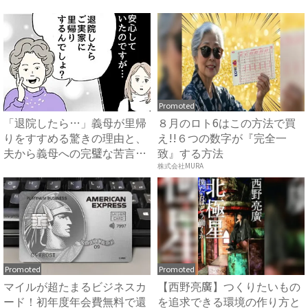
で...
知...
Promoted
「退院したら…」義母が里帰
８月のロト6はこの方法で買
りをすすめる驚きの理由と、
え!!６つの数字が『完全一
夫から義母への完璧な苦言
致』する方法
#...
株式会社MURA
Promoted
Promoted
マイルが超たまるビジネスカ
【西野亮廣】つくりたいもの
ード！初年度年会費無料で還
を追求できる環境の作り方と