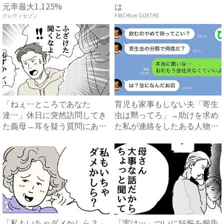
元率最大1.125%
は
クレディセゾン
FINCHI on GOETHE
「ねぇ…ところであなた
育児も家事もしない夫「寄生
達…」休日に突然訪問してき
虫は黙ってろ」→助けを求め
た義母→耳を疑う質問にあ
た私が連絡をしたある人物と
然…！ ...
は...
「私もいちゃダメかしら？」
「実は…」ついに妊娠を報告