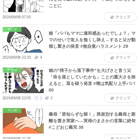
ことに
2026/08/09 07:55
クリップ
マンガ
娘「パパもママに違和感あったでしょ？」マ
マのせいで友人を無くし訴え→すると父が動
揺し驚きの発言 #無自覚ハラスメント 29
2026/08/08 22:20
4
クリップ
娘の"椅子から落下事件"を大げさと言う父
マンガ
「命を落としていたかも」ことの重大さを訴
えると、耳を疑う発言 #俺は気配り上手パパ
60
2026/08/08 22:05
1
2
クリップ
マンガ
義母「恩知らずな嫁！」孫差別する義母と距
離を置き実家へ→実母のまさかの言葉に絶句
#こどおじ義兄 38
2026/08/08 21:35
クリップ