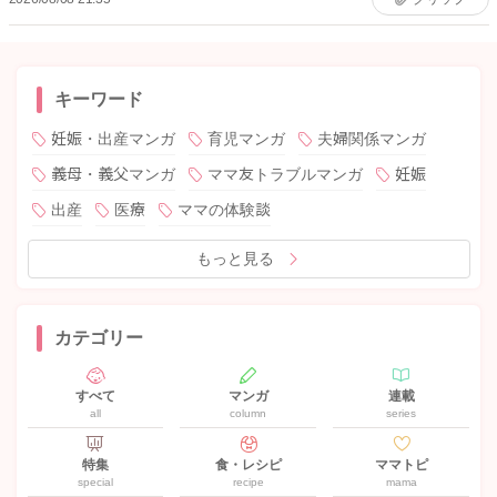
キーワード
妊娠・出産マンガ
育児マンガ
夫婦関係マンガ
義母・義父マンガ
ママ友トラブルマンガ
妊娠
出産
医療
ママの体験談
もっと見る
カテゴリー
すべて
マンガ
連載
all
column
series
特集
食・レシピ
ママトピ
special
recipe
mama