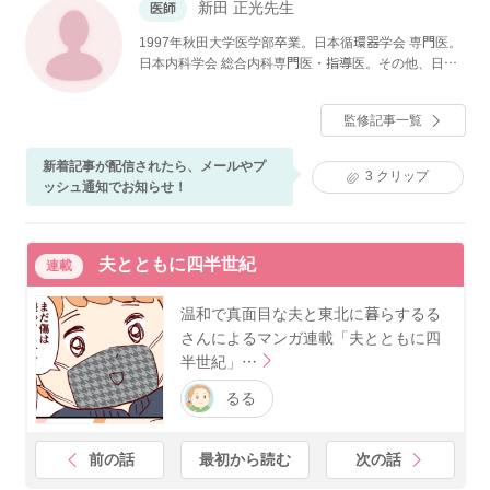
新田 正光先生
医師
1997年秋田大学医学部卒業。日本循環器学会 専門医。
日本内科学会 総合内科専門医・指導医。その他、日本
心血管インターベンション治療学会、日本透析医学
会、日本救急医学会や日本不整脈心電図学会の専門医
監修記事一覧
も勤めている。
新着記事が配信されたら、メールやプ
3
クリップ
ッシュ通知でお知らせ！
夫とともに四半世紀
連載
温和で真面目な夫と東北に暮らするる
さんによるマンガ連載「夫とともに四
半世紀」…
るる
前の話
最初から読む
次の話