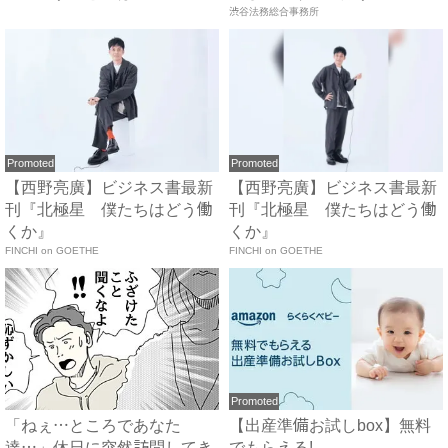
に…！？...
で...
渋谷法務総合事務所
Promoted
Promoted
【西野亮廣】ビジネス書最新
【西野亮廣】ビジネス書最新
刊『北極星 僕たちはどう働
刊『北極星 僕たちはどう働
くか』
くか』
FINCHI on GOETHE
FINCHI on GOETHE
Promoted
「ねぇ…ところであなた
【出産準備お試しbox】無料
達…」休日に突然訪問してき
でもらえる!