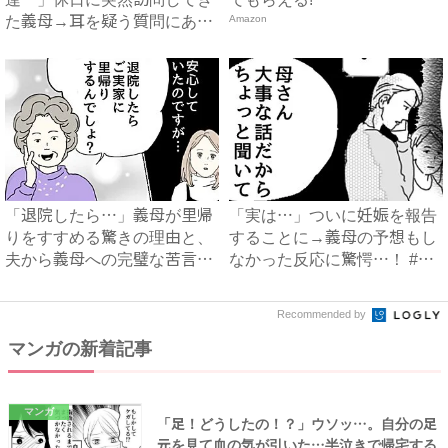
た義母→耳を疑う質問にあ
Amazon
然…！ ...
「退院したら…」義母が里帰
「実は…」ついに妊娠を報告
りをすすめる驚きの理由と、
することに→義母の予想もし
夫から義母への完璧な苦言
なかった反応に驚愕…！ #
#...
早...
Recommended by
マンガの新着記事
マンガ
「足！どうしたの！？」ウソッ…。自分の足
元を見て血の気が引いた…半泣きで帰宅する