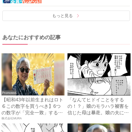
もっと見る
あなたにおすすめの記事
Promoted
【昭和43年以前生まれはロト
「なんてヒドイことをする
６この数字を買うべき】6つ
の！？」娘のモラハラ被害を
の数字が「完全一致」する
信じた母は暴走。娘の夫に電
方...
株式会社MURA
話を...