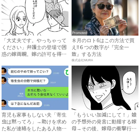
Promoted
「大丈夫です。やっちゃって
８月のロト6はこの方法で買
ください」弁護士の登場で困
え!!６つの数字が『完全一
惑の嫁両親。嫁の許可を得た
致』する方法
母...
株式会社MURA
育児も家事もしない夫「寄生
「もういい加減にして！」娘
虫は黙ってろ」→助けを求め
の予想外の発言に動揺する嫁
た私が連絡をしたある人物と
母→その後、嫁母の衝撃行動
は...
で...