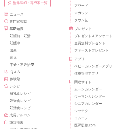
監修医師・専門家一覧
アワード
マガジン
ニュース
タウン誌
専門家相談
基礎知識
プレゼント
妊娠前・妊活
プレゼント＆アンケート
妊娠中
全員無料プレゼント
出産
ファーストプレゼント
育児
アプリ
不妊・不妊治療
ベビーカレンダーアプリ
Ｑ＆Ａ
体重管理アプリ
体験談
関連サイト
レシピ
ムーンカレンダー
離乳食レシピ
ウーマンカレンダー
妊娠食レシピ
シニアカレンダー
妊活食レシピ
シッテク
成長アルバム
ヨムーノ
施設検索
医師監修.com