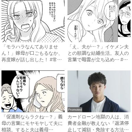
「モラハラなんてありませ
「え、夫が…？」イケメン夫
ん！」嫁母が口ごもるなか、
との順調な結婚生活。友人の
再度嫁が話し出した！ #常識
言葉で暗雲が立ち込め… #
知...
サ...
Promoted
「促進剤ならラクね…？」義
カードローン地獄の人は、消
母の言葉にモヤモヤして夫に
費者金融が教えない『返済停
相談。すると夫は義母
止して減額・免除する方法』