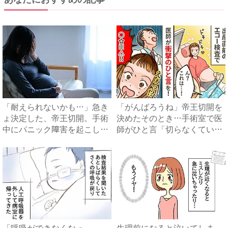
「耐えられないかも…」急き
「がんばろうね」帝王切開を
ょ決定した、帝王切開。手術
決めたそのとき…手術室で医
中にパニック障害を起こしか
師がひと言「切らなくてい
け...
い」...
「呼吸ができなくなっ
生理前になると泣いてしま