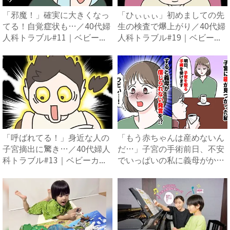
「邪魔！」確実に大きくなっ
「ひぃぃぃ」初めましての先
てる！自覚症状も…／40代婦
生の検査で爆上がり／40代婦
人科トラブル#11｜ベビー...
人科トラブル#19｜ベビー...
「呼ばれてる！」身近な人の
「もう赤ちゃんは産めないん
子宮摘出に驚き…／40代婦人
だ…」子宮の手術前日、不安
科トラブル#13｜ベビーカ...
でいっぱいの私に義母がかけ
た...