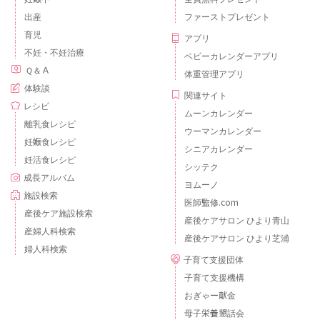
出産
ファーストプレゼント
育児
アプリ
不妊・不妊治療
ベビーカレンダーアプリ
Ｑ＆Ａ
体重管理アプリ
体験談
関連サイト
レシピ
ムーンカレンダー
離乳食レシピ
ウーマンカレンダー
妊娠食レシピ
シニアカレンダー
妊活食レシピ
シッテク
成長アルバム
ヨムーノ
施設検索
医師監修.com
産後ケア施設検索
産後ケアサロン ひより青山
産婦人科検索
産後ケアサロン ひより芝浦
婦人科検索
子育て支援団体
子育て支援機構
おぎゃー献金
母子栄養懇話会