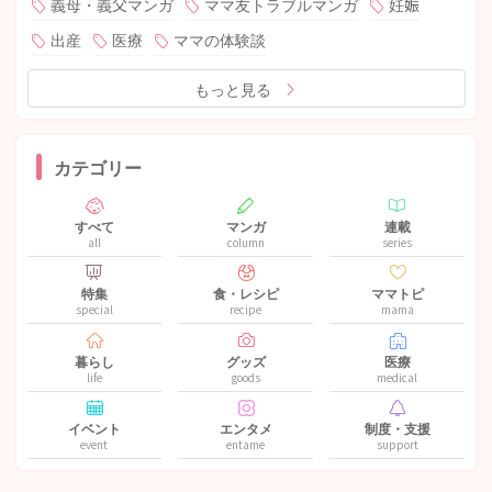
義母・義父マンガ
ママ友トラブルマンガ
妊娠
出産
医療
ママの体験談
もっと見る
カテゴリー
すべて
マンガ
連載
all
column
series
特集
食・レシピ
ママトピ
special
recipe
mama
暮らし
グッズ
医療
life
goods
medical
イベント
エンタメ
制度・支援
event
entame
support