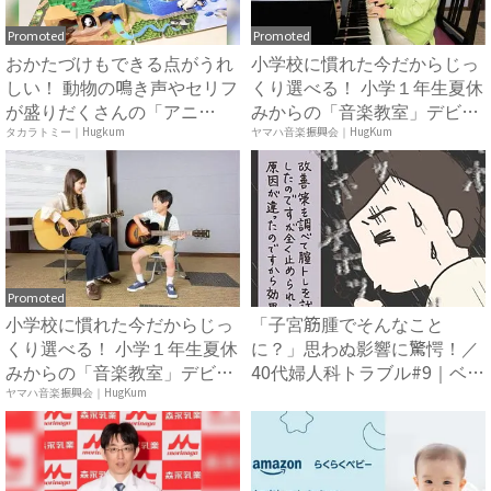
Promoted
Promoted
おかたづけもできる点がうれ
小学校に慣れた今だからじっ
しい！ 動物の鳴き声やセリフ
くり選べる！ 小学１年生夏休
が盛りだくさんの「アニ
みからの「音楽教室」デビ
ア ...
ュ...
タカラトミー｜Hugkum
ヤマハ音楽振興会｜HugKum
Promoted
小学校に慣れた今だからじっ
「子宮筋腫でそんなこと
くり選べる！ 小学１年生夏休
に？」思わぬ影響に驚愕！／
みからの「音楽教室」デビ
40代婦人科トラブル#9｜ベビ
ュ...
ー...
ヤマハ音楽振興会｜HugKum