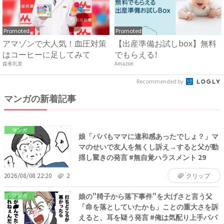
Promoted
Promoted
アマゾンで大人気！血圧対策
【出産準備お試しbox】無料
はコーヒーに足してみて
でもらえる!
森永乳業
Amazon
Recommended by
マンガの新着記事
マンガ
娘「パパもママに違和感あったでしょ？」マ
マのせいで友人を無くし訴え→すると父が動
揺し驚きの発言 #無自覚ハラスメント 29
2026/08/08 22:20
2
クリップ
娘の"椅子から落下事件"を大げさと言う父
マンガ
「命を落としていたかも」ことの重大さを訴
えると、耳を疑う発言 #俺は気配り上手パパ