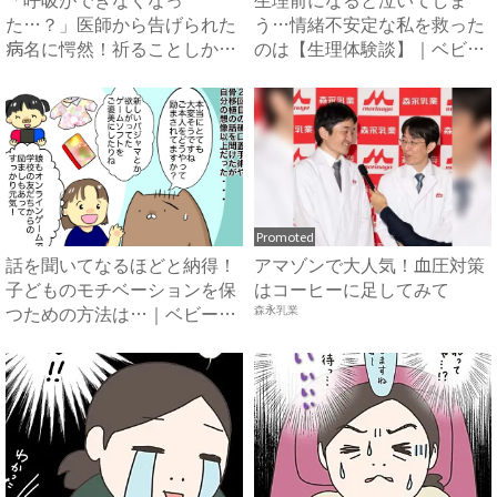
た…？」医師から告げられた
う…情緒不安定な私を救った
病名に愕然！祈ることしかで
のは【生理体験談】｜ベビー
きなくて...
カレ...
Promoted
話を聞いてなるほどと納得！
アマゾンで大人気！血圧対策
子どものモチベーションを保
はコーヒーに足してみて
つための方法は…｜ベビーカ
森永乳業
レ...