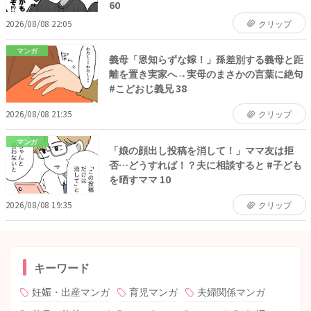
60
2026/08/08 22:05
クリップ
マンガ
義母「恩知らずな嫁！」孫差別する義母と距
離を置き実家へ→実母のまさかの言葉に絶句
#こどおじ義兄 38
2026/08/08 21:35
クリップ
マンガ
「娘の顔出し投稿を消して！」ママ友は拒
否…どうすれば！？夫に相談すると #子ども
を晒すママ 10
2026/08/08 19:35
クリップ
キーワード
妊娠・出産マンガ
育児マンガ
夫婦関係マンガ