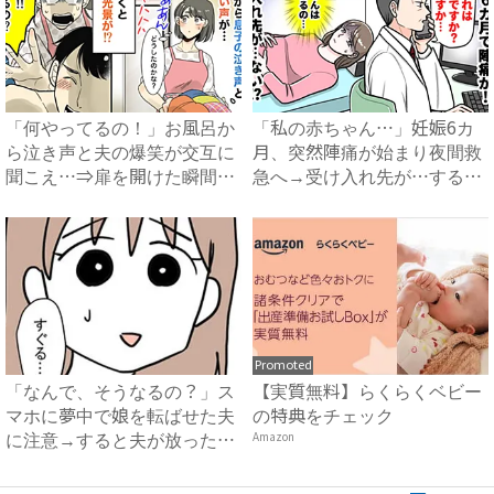
「何やってるの！」お風呂か
「私の赤ちゃん…」妊娠6カ
ら泣き声と夫の爆笑が交互に
月、突然陣痛が始まり夜間救
聞こえ…⇒扉を開けた瞬間、
急へ→受け入れ先が…すると
目...
医...
Promoted
「なんで、そうなるの？」ス
【実質無料】らくらくベビー
マホに夢中で娘を転ばせた夫
の特典をチェック
に注意→すると夫が放った衝
Amazon
撃...