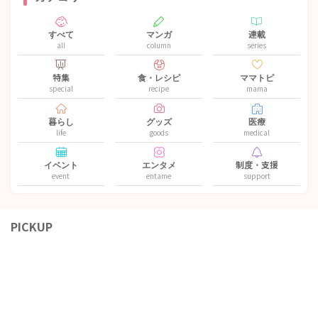
すべて
マンガ
連載
all
column
series
特集
食・レシピ
ママトピ
special
recipe
mama
暮らし
グッズ
医療
life
goods
medical
イベント
エンタメ
制度・支援
event
entame
support
PICKUP