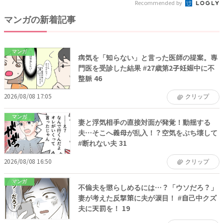
Recommended by
マンガの新着記事
マンガ
病気を「知らない」と言った医師の提案。専
門医を受診した結果 #27歳第2子妊娠中に不
整脈 46
2026/08/08 17:05
クリップ
マンガ
妻と浮気相手の直接対面が発覚！動揺する
夫…そこへ義母が乱入！？空気をぶち壊して
#断れない夫 31
2026/08/08 16:50
クリップ
マンガ
不倫夫を懲らしめるには…？「ウソだろ？」
妻が考えた反撃策に夫が涙目！ #自己中クズ
夫に天罰を！ 19