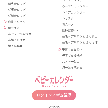
ムーンカレンダー
離乳食レシピ
ウーマンカレンダー
妊娠食レシピ
シニアカレンダー
妊活食レシピ
シッテク
成長アルバム
ヨムーノ
施設検索
医師監修.com
産後ケア施設検索
産後ケアサロン ひより青山
産婦人科検索
産後ケアサロン ひより芝浦
婦人科検索
子育て支援団体
子育て支援機構
おぎゃー献金
母子栄養懇話会
ログイン／新規登録
公式SNS