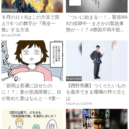
Promoted
８月のロト6はこの方法で買
「ついに始まる…！」緊張MA
え!!６つの数字が『完全一
Xの採卵中…まさかの緊急事
致』する方法
態が…！？ #原因不明不妊...
株式会社MURA
Promoted
「昼間は普通に話せたの
【西野亮廣】つくりたいもの
に！？」妻が意識障害に。目
を追求できる環境の作り方と
が覚めた妻はなんと… #妻だ
は
って...
FINCHI on GOETHE