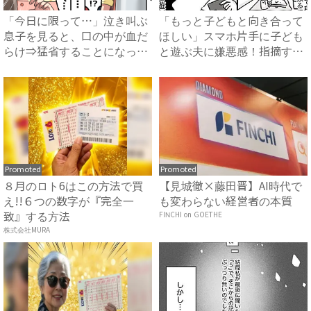
「今日に限って…」泣き叫ぶ
「もっと子どもと向き合って
息子を見ると、口の中が血だ
ほしい」スマホ片手に子ども
らけ⇒猛省することになった
と遊ぶ夫に嫌悪感！指摘する
ケ...
と...
Promoted
Promoted
８月のロト6はこの方法で買
【見城徹×藤田晋】AI時代で
え!!６つの数字が『完全一
も変わらない経営者の本質
致』する方法
FINCHI on GOETHE
株式会社MURA