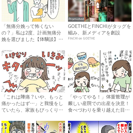
Promoted
「無痛分娩って怖くない
GOETHEとFINCHIがタッグを
の？」私は2度、計画無痛分
組み、新メディアを創設
娩を選びました【体験談】｜
FINCHI on GOETHE
ベビー...
「これは陣痛？いや、もっと
「やってやる！」体重管理が
痛かったはず…」と我慢をし
厳しい産院での出産を決意！
ていたら、家族もびっくりの
食べづわりを乗り越えた目か
大...
ら...