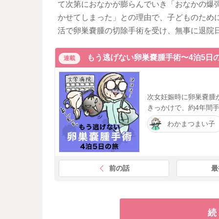
て次第におなかが膨らんでいき「おなかの爆
かせてしまった」との理由で、子どものために
活で卵巣嚢腫の切除手術を受け、無事に退院
もう逃げない卵巣嚢腫手術〜4泊5日
連載
次女妊娠時に卵巣嚢腫
きっかけで、約4年間
わかまつまい子
前の話
最
続