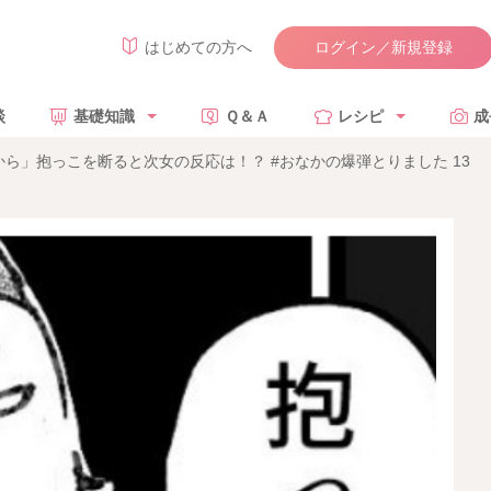
ログイン／新規登録
はじめての方へ
談
基礎知識
Ｑ＆Ａ
レシピ
成
ら」抱っこを断ると次女の反応は！？ #おなかの爆弾とりました 13