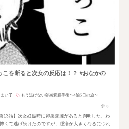
こを断ると次女の反応は！？ #おなかの
つまい子
もう逃げない卵巣嚢腫手術〜4泊5日の旅〜
0
 第13話】次女妊娠時に卵巣嚢腫があると判明した、わ
が怖くて逃げ続けたのですが、腫瘍が大きくなるにつれ