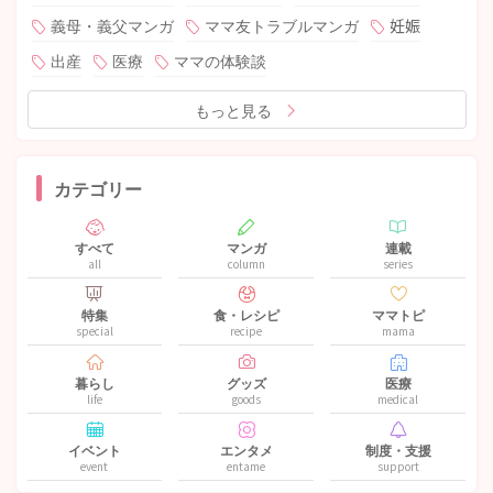
義母・義父マンガ
ママ友トラブルマンガ
妊娠
出産
医療
ママの体験談
もっと見る
カテゴリー
すべて
マンガ
連載
all
column
series
特集
食・レシピ
ママトピ
special
recipe
mama
暮らし
グッズ
医療
life
goods
medical
イベント
エンタメ
制度・支援
event
entame
support