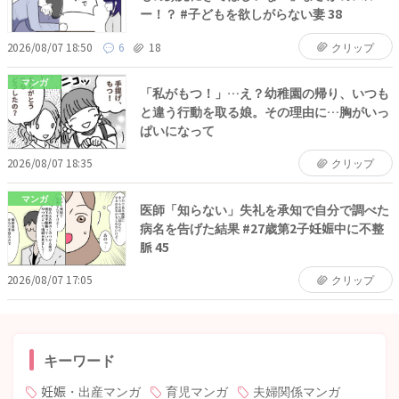
ー！？ #子どもを欲しがらない妻 38
2026/08/07 18:50
6
18
クリップ
マンガ
「私がもつ！」…え？幼稚園の帰り、いつも
と違う行動を取る娘。その理由に…胸がいっ
ぱいになって
2026/08/07 18:35
クリップ
マンガ
医師「知らない」失礼を承知で自分で調べた
病名を告げた結果 #27歳第2子妊娠中に不整
脈 45
2026/08/07 17:05
クリップ
キーワード
妊娠・出産マンガ
育児マンガ
夫婦関係マンガ