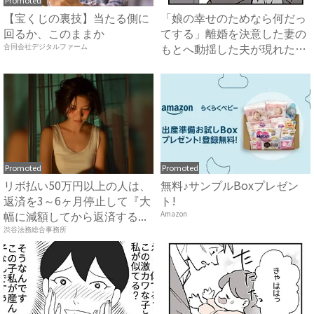
Promoted
【宝くじの裏技】当たる側に
「娘の幸せのためなら何だっ
回るか、このままか
てする」離婚を決意した妻の
もとへ動揺した夫が現れた！
合同会社デジタルファーム
娘...
Promoted
Promoted
リボ払い50万円以上の人は、
無料♪サンプルBoxプレゼン
返済を3～6ヶ月停止して『大
ト!
幅に減額してから返済する...
Amazon
渋谷法務総合事務所