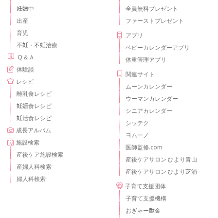
妊娠中
全員無料プレゼント
出産
ファーストプレゼント
育児
アプリ
不妊・不妊治療
ベビーカレンダーアプリ
Ｑ＆Ａ
体重管理アプリ
体験談
関連サイト
レシピ
ムーンカレンダー
離乳食レシピ
ウーマンカレンダー
妊娠食レシピ
シニアカレンダー
妊活食レシピ
シッテク
成長アルバム
ヨムーノ
施設検索
医師監修.com
産後ケア施設検索
産後ケアサロン ひより青山
産婦人科検索
産後ケアサロン ひより芝浦
婦人科検索
子育て支援団体
子育て支援機構
おぎゃー献金