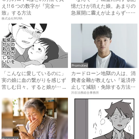
え!!６つの数字が『完全一
憶だけが消えた娘。あまりの
致』する方法
急展開に震えが止まらず…
#...
株式会社MURA
Promoted
「こんなに愛しているのに」
カードローン地獄の人は、消
実の娘に血の繋がりを感じず
費者金融が教えない『返済停
苦しむ日々。すると娘が… ...
止して減額・免除する方法』
で...
渋谷法務総合事務所