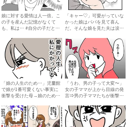
娘に対する愛情は人一倍。こ
「キャー♡」可愛がっていな
の子を産んだ記憶がなくて
かった娘はパパを見て喜ん
も、私は… #自分の子だと思
だ。そんな娘を見た夫は涙を
え...
流し...
「娘の人生のため…」児童館
「うわ、男の子って大変〜」
で娘が1番可愛くない事実に
女の子ママが上から目線の発
衝撃を受けた母→娘のために
言⇒男の子ママたちが衝撃
し...
の！...