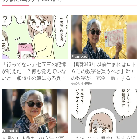
Promoted
「行ってない」七五三の記憶
【昭和43年以前生まれはロト
が消えた！？何も覚えていな
６この数字を買うべき】6つ
いと一点張りの娘にある異変
の数字が「完全一致」する
が...
方...
株式会社MURA
Promoted
８月のロト6はこの方法で買
「なんで…」幽霊に関する記