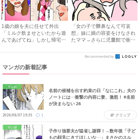
1歳の娘を夫に任せて外出
「女の子で豚鼻なんて可哀
「ミルク飲ませといたから遊
想」妹に娘の容姿をけなされ
んであげてね」しかし帰宅後
たママ→さらに児童館で衝撃
まさ...
の事...
Recommended by
マンガの新着記事
マンガ
名前の候補を出す約束の日「なにこれ」夫の
ノートには…衝撃の内容に妻、激怒！ #名前
が決まらない 26
2026/08/07 19:35
1
クリップ
マンガ
子作り強要夫が猛省し謝罪！→数年後「子ど
もの顔見にきてほしいな…」まさかのスル